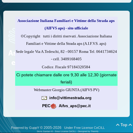
Associazione Italiana Familiari e Vittime della Strada aps
(AIFVS aps) - sito ufficiale
©​Copyright tutti i diritti riservati. Associazione Italiana
Familiari e Vittime della Strada aps (A.I.F.V.S. aps)
Sede legale Via A.Tedeschi, 82 - 00157 Roma Tel. 0641734624
-
cell.
3409168405
Codice. Fiscale 97184320584
Ci potete chiamare dalle ore 9,30 alle 12,30 (giornate
feriali)
Webmaster Giorgio GIUNTA (AIFVS PV)
info@vittimestrada.org
PEC
Aifvs_aps@pec.it
Top


© 2005-2026
Powered by GuppY
Under Free License CeCILL
Skins Saxbar v5
-
Sous License CeCILL
-
Designed by Themify