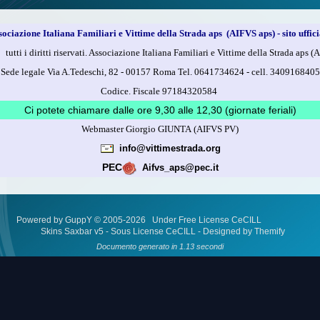
sociazione Italiana Familiari e Vittime della Strada aps (AIFVS aps) - sito uffici
utti i diritti riservati. Associazione Italiana Familiari e Vittime della Strada aps (A
Sede legale Via A.Tedeschi, 82 - 00157 Roma Tel. 0641734624 -
cell.
3409168405
Codice. Fiscale 97184320584
Ci potete chiamare dalle ore 9,30 alle 12,30 (giornate feriali)
Webmaster Giorgio GIUNTA (AIFVS PV)
info@vittimestrada.org
PEC
Aifvs_aps@pec.it
Powered by GuppY
© 2005-2026
Under Free License CeCILL
Skins Saxbar v5
-
Sous License CeCILL
-
Designed by Themify
Documento generato in 1.13 secondi