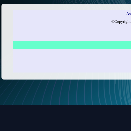
As
©​Copyright t