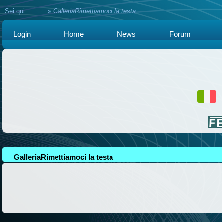
Sei qui:
Home
»
GalleriaRimettiamoci la testa
Login
Home
News
Forum
GalleriaRimettiamoci la testa