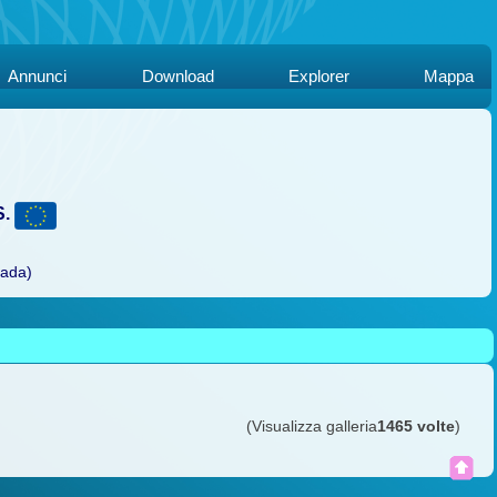
Annunci
Download
Explorer
Mappa
S.
rada)
(Visualizza galleria
1465 volte
)