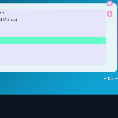
ale
.I.F.V.S. aps)
Top

