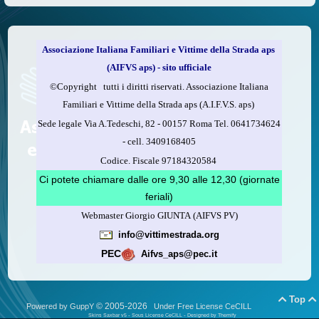
Associazione Italiana Familiari e Vittime della Strada aps
(AIFVS aps) - sito ufficiale
©​Copyright tutti i diritti riservati. Associazione Italiana
Familiari e Vittime della Strada aps (A.I.F.V.S. aps)
Sede legale Via A.Tedeschi, 82 - 00157 Roma Tel. 0641734624
-
cell.
3409168405
Codice. Fiscale 97184320584
Ci potete chiamare dalle ore 9,30 alle 12,30 (giornate
feriali)
Webmaster Giorgio GIUNTA (AIFVS PV)
info@vittimestrada.org
PEC
Aifvs_aps@pec.it
Top


© 2005-2026
Powered by GuppY
Under Free License CeCILL
Skins Saxbar v5
-
Sous License CeCILL
-
Designed by Themify