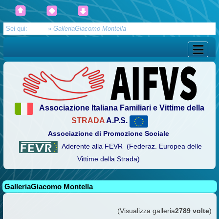
Sei qui:
Home
»
GalleriaGiacomo Montella
Associazione Italiana Familiari e Vittime della
STRADA
A.P.S.
Associazione di Promozione Sociale
Aderente alla FEVR (Federaz. Europea delle
Vittime della Strada)
GalleriaGiacomo Montella
(Visualizza galleria
2789 volte
)