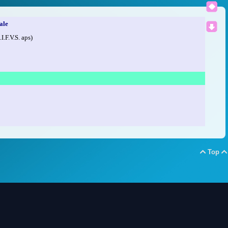
ale
.I.F.V.S. aps)
Top

