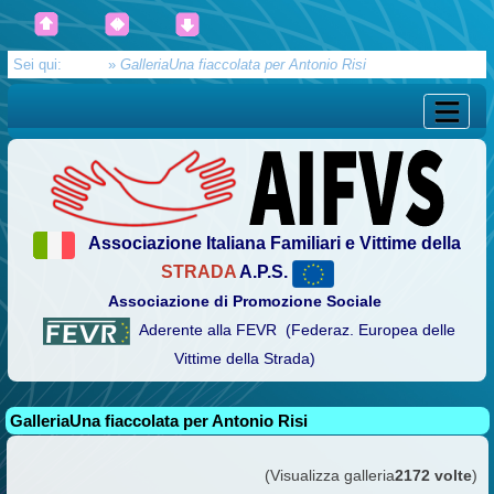
Sei qui:
Home
»
GalleriaUna fiaccolata per Antonio Risi
Associazione Italiana Familiari e Vittime della
STRADA
A.P.S.
Associazione di Promozione Sociale
Aderente alla FEVR (Federaz. Europea delle
Vittime della Strada)
GalleriaUna fiaccolata per Antonio Risi
(Visualizza galleria
2172 volte
)