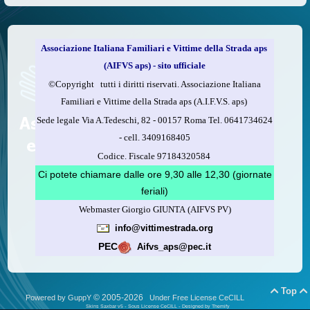
Associazione Italiana Familiari e Vittime della Strada aps
(AIFVS aps) - sito ufficiale
©​Copyright tutti i diritti riservati. Associazione Italiana
Familiari e Vittime della Strada aps (A.I.F.V.S. aps)
Sede legale Via A.Tedeschi, 82 - 00157 Roma Tel. 0641734624
-
cell.
3409168405
Codice. Fiscale 97184320584
Ci potete chiamare dalle ore 9,30 alle 12,30 (giornate
feriali)
Webmaster Giorgio GIUNTA (AIFVS PV)
info@vittimestrada.org
PEC
Aifvs_aps@pec.it
Top


© 2005-2026
Powered by GuppY
Under Free License CeCILL
Skins Saxbar v5
-
Sous License CeCILL
-
Designed by Themify