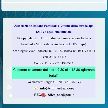
Associazione Italiana Familiari e Vittime della Strada aps
(AIFVS aps) - sito ufficiale
©​Copyright tutti i diritti riservati. Associazione Italiana
Familiari e Vittime della Strada aps (A.I.F.V.S. aps)
Sede legale Via A.Tedeschi, 82 - 00157 Roma Tel. 0641734624
-
cell.
3409168405
Codice. Fiscale 97184320584
Ci potete chiamare dalle ore 9,30 alle 12,30 (giornate
feriali)
Webmaster Giorgio GIUNTA (AIFVS PV)
info@vittimestrada.org
PEC
Aifvs_aps@pec.it