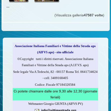
...
(Visualizza galleria
47587 volte
)
Associazione Italiana Familiari e Vittime della Strada aps
(AIFVS aps) - sito ufficiale
©​Copyright tutti i diritti riservati. Associazione Italiana
Familiari e Vittime della Strada aps (A.I.F.V.S. aps)
Sede legale Via A.Tedeschi, 82 - 00157 Roma Tel. 0641734624
-
cell.
3409168405
Codice. Fiscale 97184320584
Ci potete chiamare dalle ore 9,30 alle 12,30 (giornate
feriali)
Webmaster Giorgio GIUNTA (AIFVS PV)
info@vittimestrada.org