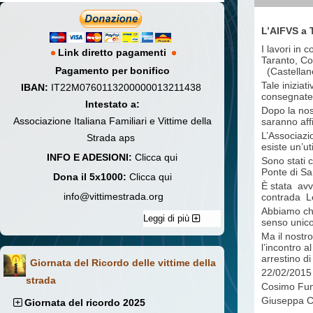
L’AIFVS a T
I lavori in 
Link diretto pagamenti
Taranto, Cos
Pagamento per bonifico
(Castellane
Tale iniziat
IBAN:
IT22M0760113200000013211438
consegnate l
Intestato a:
Dopo la nost
Associazione Italiana Familiari e Vittime della
saranno affi
L’Associazi
Strada aps
esiste un’ut
INFO E ADESIONI:
Clicca qui
Sono stati c
Ponte di Sa
Dona il 5x1000:
Clicca qui
È stata avv
info@vittimestrada.org
contrada L
Abbiamo chie
Leggi di più
senso unico
Ma il nostro
l’incontro 
arrestino di
Giornata del Ricordo delle vittime della
22/02/2015
strada
Cosimo Fun
Giuseppa Ca
Giornata del ricordo 2025