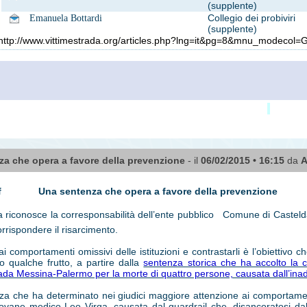
(supplente)
Collegio dei probiviri
Emanuela Bottardi
(supplente)
ww.vittimestrada.org/articles.php?lng=it&pg=8&mnu_modecol=
a che opera a favore della prevenzione
- il
06/02/2015 • 16:15
da
A
Una sentenza che opera a favore della prevenzione
 riconosce la corresponsabilità dell’ente pubblico  Comune di Casteldac
orrispondere il risarcimento.
i comportamenti omissivi delle istituzioni e contrastarli è l’obiettivo
o qualche frutto, a partire dalla
sentenza storica che ha accolto la co
rada Messina-Palermo per la morte di quattro persone, causata dall’inad
a che ha determinato nei giudici maggiore attenzione ai comportamen
ovane medico Leo Virga, causata dal guardrail che, disancoratosi dalla