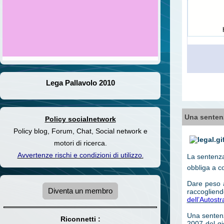
http://w
Lega Pallavolo 2010
Una sentenz
Policy socialnetwork
Policy blog, Forum, Chat, Social network e
motori di ricerca.
Avvertenze rischi e condizioni di utilizzo
.
La sentenza
obbliga a c
Dare peso a
Diventa un membro
raccogliend
dell’Autost
Una sentenz
Riconnetti :
2007 del gi