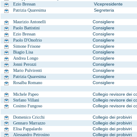
Vicepresidente
Ezio Bressan
Segreteria
Patrizia Quaresima
Consigliere
Maurizio Antonelli
Consigliere
Paolo Battistini
Consigliere
Ezio Bressan
Consigliere
Paolo D'Onofrio
Consigliere
Simone Frisone
Consigliere
Biagio Lisa
Consigliere
Andrea Longo
Consigliere
Jonni Perozzi
Consigliere
Mario Pulvirenti
Consigliere
Patrizia Quaresima
Consigliere
Rosalba Romano
Collegio revisore dei co
Michele Papeo
Collegio revisore dei co
Stefano Villani
Collegio revisore dei co
Cosimo Fungoso
Collegio dei probiviri
Domenico Cricchi
Collegio dei probiviri
Gennaro Marrazzo
Collegio dei probiviri
Elisa Pappalardo
Collegio dei probiviri
Alessandro Petrosino