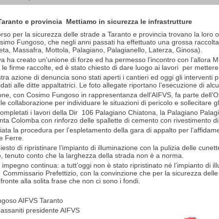
aranto e provincia  Mettiamo in sicurezza le infrastrutture
corso per la sicurezza delle strade a Taranto e provincia trovano la loro
imo Fungoso, che negli anni passati ha effettuato una grossa raccolta di
ta, Massafra, Mottola, Palagiano, Palagianello, Laterza, Ginosa).
iva ha creato un’unione di forze ed ha permesso l’incontro con l’allora Mi
e firme raccolte, ed è stato chiesto di dare luogo ai lavori per mettere i
ra azione di denuncia sono stati aperti i cantieri ed oggi gli interventi p
dati alle ditte appaltatrici. Le foto allegate riportano l’esecuzione di alcu
one, con Cosimo Fungoso in rappresentanza dell’AIFVS, fa parte dell’Oss
ile collaborazione per individuare le situazioni di pericolo e sollecitare gli
ompletati i lavori della Dir 106 Palagiano Chiatona, la Palagiano Palagia
nta Colomba con rinforzo delle spallette di cemento con rivestimento di
iata la procedura per l’espletamento della gara di appalto per l’affidam
e Ferre.
sto di ripristinare l’impianto di illuminazione con la pulizia delle cunette
, tenuto conto che la larghezza della strada non è a norma.
 impegno continua: a tutt’oggi non è stato ripristinato né l’impianto di i
al Commissario Prefettizio, con la convinzione che per la sicurezza dell
 fronte alla solita frase che non ci sono i fondi.
goso AIFVS Taranto
ssaniti presidente AIFVS