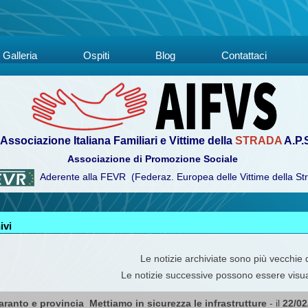
Galleria
Ospiti
Blog
Contattaci
Associazione Italiana Familiari e Vittime della
STRADA
A.P.
Associazione di Promozione Sociale
Aderente alla FEVR (Federaz. Europea delle Vittime della St
ivi
Le notizie archiviate sono più vecchie
Le notizie successive possono essere visu
ranto e provincia  Mettiamo in sicurezza le infrastrutture
- il
22/02