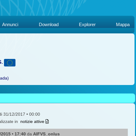
Annunci
Download
Explorer
Mappa
S.
rada)
 di 31/12/2017 • 00:00
alizzate in
notizie attive
/2015 • 17:40
da
AIFVS_onlus