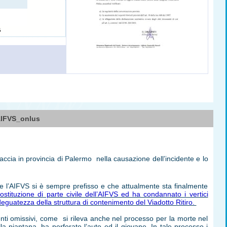
G
IFVS_onlus
cia in provincia di Palermo  nella causazione dell’incidente e lo
 che l’AIFVS si è sempre prefisso e che attualmente sta finalmente
stituzione di parte civile dell’AIFVS ed ha condannato i vertici
eguatezza della struttura di contenimento del Viadotto Ritiro.
ti omissivi, come si rileva anche nel processo per la morte nel
 piantana, ha perforato l’auto ed il giovane. In tale processo i