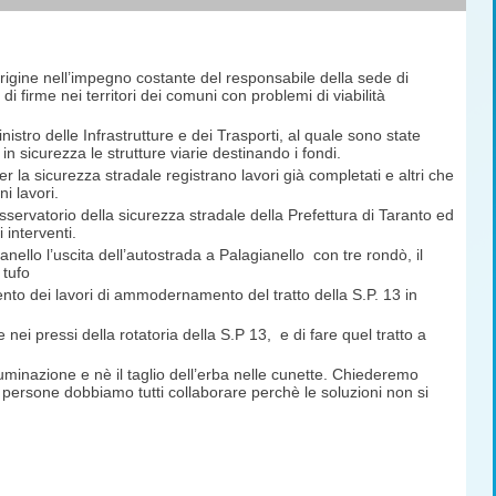
 origine nell’impegno costante del responsabile della sede di
 firme nei territori dei comuni con problemi di viabilità
nistro delle Infrastrutture e dei Trasporti, al quale sono state
n sicurezza le strutture viarie destinando i fondi.
er la sicurezza stradale registrano lavori già completati e altri che
ni lavori.
ervatorio della sicurezza stradale della Prefettura di Taranto ed
 interventi.
nello l’uscita dell’autostrada a Palagianello con tre rondò, il
 tufo
ento dei lavori di ammodernamento del tratto della S.P. 13 in
 nei pressi della rotatoria della S.P 13, e di fare quel tratto a
lluminazione e nè il taglio dell’erba nelle cunette. Chiederemo
e persone dobbiamo tutti collaborare perchè le soluzioni non si