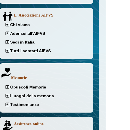
L' Associazione AIFVS
Chi siamo
Aderisci all'AIFVS
Sedi in Italia
Tutti i contatti AIFVS
Memorie
Opuscoli Memorie
I luoghi della memoria
Testimonianze
Assistenza online