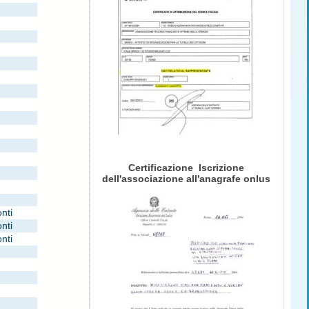
Certificazione Iscrizione
dell'associazione all'anagrafe onlus
nti
nti
nti