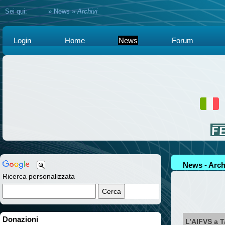
Sei qui:
Home
»
News
»
Archivi
Login
Home
News
Forum
News - Arch
Ricerca personalizzata
Donazioni
L’AIFVS a Ta