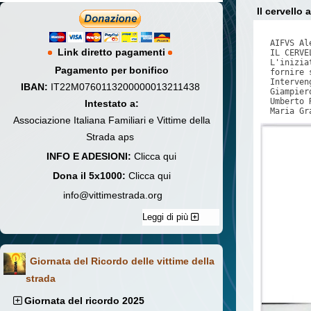
Il cervello 
AIFVS Al
Link diretto pagamenti
IL CERVE
L'inizia
Pagamento per bonifico
fornire 
Interveng
IBAN:
IT22M0760113200000013211438
Giampier
Umberto 
Intestato a:
Maria Gr
Associazione Italiana Familiari e Vittime della
Strada aps
INFO E ADESIONI:
Clicca qui
Dona il 5x1000:
Clicca qui
info@vittimestrada.org
Leggi di più
Giornata del Ricordo delle vittime della
strada
Giornata del ricordo 2025