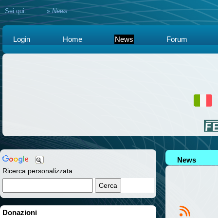
Sei qui:
Home
»
News
Login
Home
News
Forum
News
Ricerca personalizzata
Donazioni