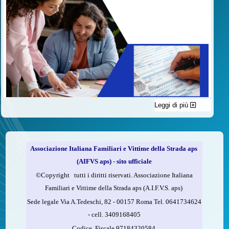
Leggi di più
C'è un modo di contribuire alle attività dell’A.I.F.V.S. a favore
delle vittime della strada e per dare giustizia ai superstiti ed ai
loro familiari che non costa nulla: devolvere il 5 per mille della
propria dichiarazione dei redditi all’A.I.F.V.S.
Associazione Italiana Familiari e Vittime della Strada aps
Come fare
(AIFVS aps) - sito ufficiale
1.
Compila la scheda CUD o del modello 730.
©​Copyright tutti i diritti riservati. Associazione Italiana
2.
Firma nel riquadro indicato come “Sostegno delle
Familiari e Vittime della Strada aps (A.I.F.V.S. aps)
organizzazioni non lucrative di utilità sociale, delle associazioni
Sede legale Via A.Tedeschi, 82 - 00157 Roma Tel. 0641734624
di promozione sociale...”
-
cell.
3409168405
3.
Indica nel riquadro
il codice fiscale dell’A.I.F.V.S.:
Codice. Fiscale 97184320584