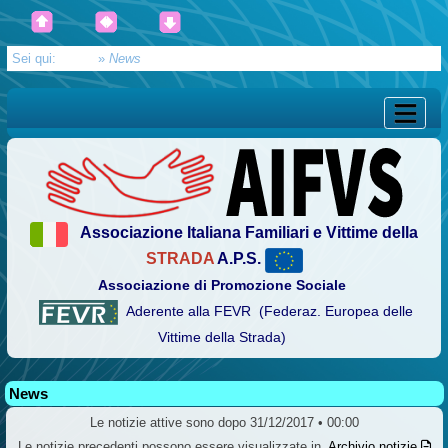
Sei qui:
Home
»
News
Associazione Italiana Familiari e Vittime della
STRADA
A.P.S.
Associazione di Promozione Sociale
Aderente alla FEVR (Federaz. Europea delle
Vittime della Strada)
News
Le notizie attive sono dopo 31/12/2017 • 00:00
Le notizie precedenti possono essere visualizzate in
Archivio notizie