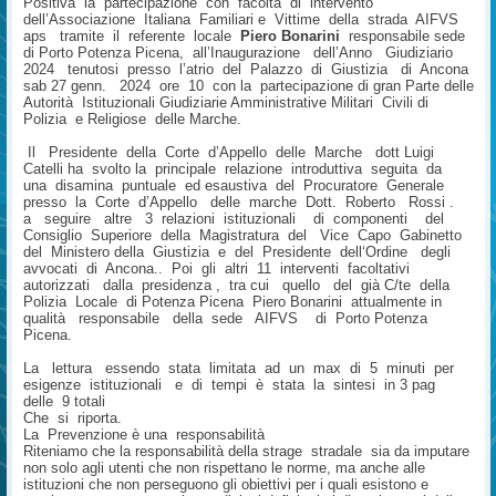
Positiva la partecipazione con facoltà di intervento
dell’Associazione Italiana Familiari e Vittime della strada AIFVS
aps tramite il referente locale
Piero Bonarini
responsabile sede
di Porto Potenza Picena, all’Inaugurazione dell’Anno Giudiziario
2024 tenutosi presso l’atrio del Palazzo di Giustizia di Ancona
sab 27 genn. 2024 ore 10 con la partecipazione di gran Parte delle
Autorità Istituzionali Giudiziarie Amministrative Militari Civili di
Polizia e Religiose delle Marche.
Il Presidente della Corte d’Appello delle Marche dott Luigi
Catelli ha svolto la principale relazione introduttiva seguita da
una disamina puntuale ed esaustiva del Procuratore Generale
presso la Corte d’Appello delle marche Dott. Roberto Rossi .
a seguire altre 3 relazioni istituzionali di componenti del
Consiglio Superiore della Magistratura del Vice Capo Gabinetto
del Ministero della Giustizia e del Presidente dell‘Ordine degli
avvocati di Ancona.. Poi gli altri 11 interventi facoltativi
autorizzati dalla presidenza , tra cui quello del già C/te della
Polizia Locale di Potenza Picena Piero Bonarini attualmente in
qualità responsabile della sede AIFVS di Porto Potenza
Picena.
La lettura essendo stata limitata ad un max di 5 minuti per
esigenze istituzionali e di tempi è stata la sintesi in 3 pag
delle 9 totali
Che si riporta.
La Prevenzione è una responsabilità
Riteniamo che la responsabilità della strage stradale sia da imputare
non solo agli utenti che non rispettano le norme, ma anche alle
istituzioni che non perseguono gli obiettivi per i quali esistono e