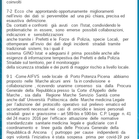
coinvolti
7-2 Ecco che approntando opportunamente miglioramenti
nell’invio dei dati si perverrebbe ad una più chiara, precisa ed
esaustiva definizione.
Da contatti e confronti già avuti con l'Istat, condividendo le
problematiche in essere, sono emerse possibili collaborazioni,
indicazioni e sensibilizzazioni
anche tramite i Prefetti e le Forze di Polizia, specie Locali, per
ottemperare all’invio dei dati degli incidenti stradali tramite
tradizionali sistemi, tra i quali il
sistema GINO Istat e adeguarsi il prima possibile anche alle
esigenze di informazione tempestiva dei Prefetti e della Polizia
Stradale sul territorio, per il monitoraggio
della sicurezza stradale e dei punti di maggior rischio a livello locale.
9 1 -Come AIFVS sede locale di Porto Potenza Picena abbiamo
proposto nelle Marche alcuni anni fa in condivisione e
collaborazione , ricevendo unanime consenso sia dalla Procura
Generale della Repubblica presso la Corte d’Appello delle
Marche , sia dalla Regione Marche Servizio Sanità come
anche dall’ Università Politecnica delle Marche medicina Legale
per l’adozione del protocollo operativo sul prelievo ematico ed
accertamenti necessari nei casi di omicidio e lesioni personali
stradali gravi e gravissime – art 589-bis e 590-bis C.P. Legge n. 41
del 24 marzo 2016 per l’efficace attuazione delle normative
standardizzate sanitarie medicina legale e giudiziarie con il
coordinamento e linee guida delle Procura Generale della
Repubblica di Ancona ( purtroppo per cause indipendenti da
ogni volontà l’iniziativa è stata sospesa prima per covid-19 poi