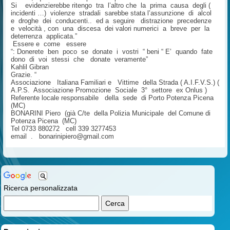
Si evidenzierebbe ritengo tra l’altro che la prima causa degli (
incidenti …) violenze stradali sarebbe stata l’assunzione di alcol
e droghe dei conducenti.. ed a seguire distrazione precedenze
e velocità , con una discesa dei valori numerici a breve per la
deterrenza applicata.”
Essere e come essere
“: Donerete ben poco se donate i vostri “ beni “ E’ quando fate
dono di voi stessi che donate veramente”
Kahlil Gibran
Grazie. “
Associazione Italiana Familiari e Vittime della Strada ( A.I.F.V.S.) (
A.P.S. Associazione Promozione Sociale 3° settore ex Onlus )
Referente locale responsabile della sede di Porto Potenza Picena
(MC)
BONARINI Piero (già C/te della Polizia Municipale del Comune di
Potenza Picena (MC)
Tel 0733 880272 cell 339 3277453
email . bonarinipiero@gmail.com
Ricerca personalizzata