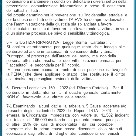
continuano a mantenere in condizioni deficitarie i diversi settori della
prevenzione comunicazione informazione e presa di coscienza
dei cittadini tutti .
Nel proprio cammino per la prevenzione sull’incidentalità stradale e
per la difesa dei diritti delle vittime, l’AIFVS ha sempre evidenziato
che l’amministrazione della giustizia sia sbilanciata a favore
dell’imputato – con il c.d. favor rei – sottovalutando la vittima, in virtù
di un sistema processuale privo di sensibilità vittimologica.
5 – GIUSTIZIA RIPARATIVA Legge riforma Cartabia : .
Si applica astrattamente per qualunque reato dalle indagini alle
sentenze ed anche in assenza di consenso della vittima .
Purtroppo si preoccupa dell’autore del reato, ma non della
persona offesa che rischia le due vittimizzazioni primaria per
“l’accaduto” e secondaria per il “ ricordo.
E’ una punizione buona a fronte di una punizione cattiva,cioè
la PENA ( che deve applicare lo stato) che sostituisce il diritto
alla rivalsa- rappresaglia(ritorsione) della vittima.
6 - Decreto Legislativo 150 2022 (cd. Riforma Cartabia) Per il
contenuto in detta riforma … il quadro generale certamente
NON e’ favorevole alle vittme della strada
7-1 Esaminando alcuni dati e la tabella n. 5 Cause accertate e/o
presunte degli incidenti del 2022 del Report ISTAT- 2023 è
emersa la Circostanza imprecisata con valore su 41.582 incidenti
sul totale di 166.000 risultando la presunta causa principale
di oltre 19% dei casi di incidentalità da cui potrebbe
emergere che la prima causa possa dipendere dallo stato di
ebbrezza e dagli effetti di droghe. :dei conducenti dei veicoli