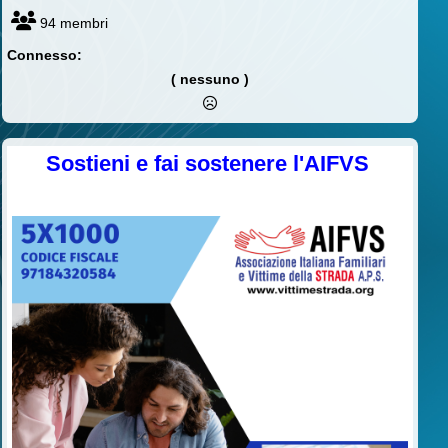
94 membri
Connesso:
( nessuno )
Sostieni e fai sostenere l'AIFVS