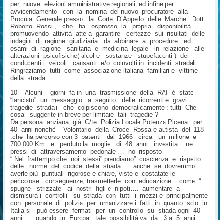
per nuove elezioni amministrative regionali ed infine per
avvicendamento con la nomina del nuovo procuratore alla
Procura Generale presso la Corte D’Appello delle Marche Dott.
Roberto Rossi , che ha espresso la propria disponibilità
promuovendo attività atte a garantire certezze sui risultati delle
indagini di ragione giudiziaria da abbinare a procedure ed
esami di ragione sanitaria e medicina legale in relazione alle
alterazioni psicofisiche( alcol e sostanze stupefacenti ) dei
conducenti i veicoli causanti e/o coinvolti in incidenti stradali.
Ringraziamo tutti come associazione italiana familiari e vittime
della strada.
10 - Alcuni giorni fa in una trasmissione della RAI è stato
“lanciato” un messaggio a seguito delle ricorrenti e gravi
tragedie stradali che colpiscono democraticamente : tutti Che
cosa suggerite in breve per limitare tali tragedie ?
Da persona anziana già C/te Polizia Locale Potenza Picena per
40 anni nonchè Volontario della Croce Rossa e autista del 118
.che ha percorso con 3 patenti dal 1966 circa un milione e
700.000 Km . e perduto la moglie di 48 anni investita nei
pressi di attraversamento pedonale … ho risposto
“ Nel frattempo che noi stessi” prendiamo” coscienza e rispetto
delle norme del codice della strada…. anche se dovremmo
averle più puntuali rigorose e chiare, viste e costatate le
pericolose conseguenze, trasmetterle con educazione come “
spugne strizzate” ai nostri figli e nipoti…. aumentare a
dismisura i controlli su strada con tutti i mezzi e principalmente
con personale di polizia per umanizzare i fatti in quanto solo in
Italia si può essere fermati per un controllo su strada ogni 40
anni , quando in Europa tale possibilità va da 3 a 5 anni: