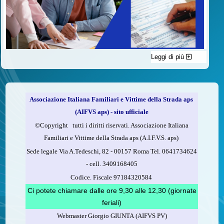
Leggi di più
C'è un modo di contribuire alle attività dell’A.I.F.V.S. a favore
delle vittime della strada e per dare giustizia ai superstiti ed ai
loro familiari che non costa nulla: devolvere il 5 per mille della
propria dichiarazione dei redditi all’A.I.F.V.S.
Associazione Italiana Familiari e Vittime della Strada aps
Come fare
(AIFVS aps) - sito ufficiale
1.
Compila la scheda CUD o del modello 730.
©​Copyright tutti i diritti riservati. Associazione Italiana
2.
Firma nel riquadro indicato come “Sostegno delle
Familiari e Vittime della Strada aps (A.I.F.V.S. aps)
organizzazioni non lucrative di utilità sociale, delle associazioni
Sede legale Via A.Tedeschi, 82 - 00157 Roma Tel. 0641734624
di promozione sociale...”
-
cell.
3409168405
3.
Indica nel riquadro
il codice fiscale dell’A.I.F.V.S.:
Codice. Fiscale 97184320584
97184320584
Ci potete chiamare dalle ore 9,30 alle 12,30 (giornate
feriali)
Webmaster Giorgio GIUNTA (AIFVS PV)