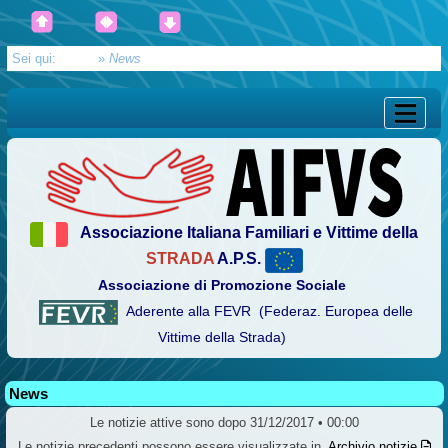
Sei qui:
Home
»
News
Associazione Italiana Familiari e Vittime della
STRADA
A.P.S.
Associazione di Promozione Sociale
Aderente alla FEVR (Federaz. Europea delle
Vittime della Strada)
News
Le notizie attive sono dopo 31/12/2017 • 00:00
Le notizie precedenti possono essere visualizzate in
Archivio notizie