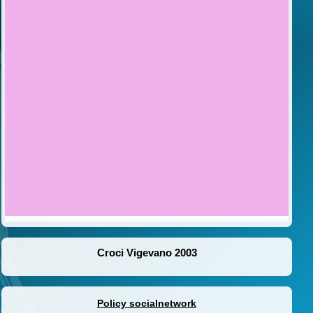
Croci Vigevano 2003
Policy socialnetwork