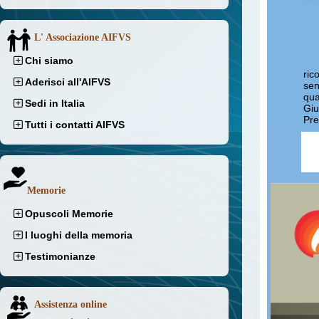
L' Associazione AIFVS
Chi siamo
ric
Aderisci all'AIFVS
sen
qua
Sedi in Italia
Giu
Pre
Tutti i contatti AIFVS
Memorie
Opuscoli Memorie
I luoghi della memoria
Testimonianze
Assistenza online