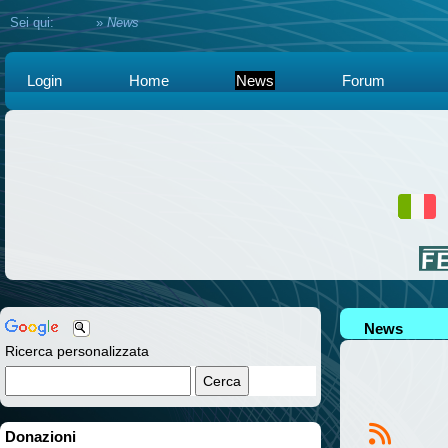
Sei qui:
Home
»
News
Login
Home
News
Forum
News
Ricerca personalizzata
Donazioni