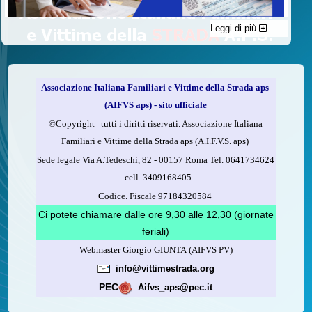
Leggi di più
C'è un modo di contribuire alle attività dell’A.I.F.V.S. a favore
delle vittime della strada e per dare giustizia ai superstiti ed ai
loro familiari che non costa nulla: devolvere il 5 per mille della
propria dichiarazione dei redditi all’A.I.F.V.S.
Associazione Italiana Familiari e Vittime della Strada aps
Come fare
(AIFVS aps) - sito ufficiale
1.
Compila la scheda CUD o del modello 730.
©​Copyright tutti i diritti riservati. Associazione Italiana
2.
Firma nel riquadro indicato come “Sostegno delle
Familiari e Vittime della Strada aps (A.I.F.V.S. aps)
organizzazioni non lucrative di utilità sociale, delle associazioni
Sede legale Via A.Tedeschi, 82 - 00157 Roma Tel. 0641734624
di promozione sociale...”
-
cell.
3409168405
3.
Indica nel riquadro
il codice fiscale dell’A.I.F.V.S.:
Codice. Fiscale 97184320584
97184320584
Ci potete chiamare dalle ore 9,30 alle 12,30 (giornate
feriali)
Webmaster Giorgio GIUNTA (AIFVS PV)
Leggi come fare
info@vittimestrada.org
(versione stampabile)
PEC
Aifvs_aps@pec.it