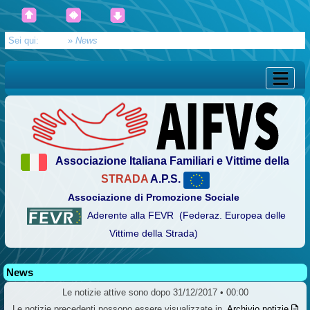
Sei qui:
Home
»
News
Associazione Italiana Familiari e Vittime della
STRADA
A.P.S.
Associazione di Promozione Sociale
Aderente alla FEVR (Federaz. Europea delle
Vittime della Strada)
News
Le notizie attive sono dopo 31/12/2017 • 00:00
Le notizie precedenti possono essere visualizzate in
Archivio notizie