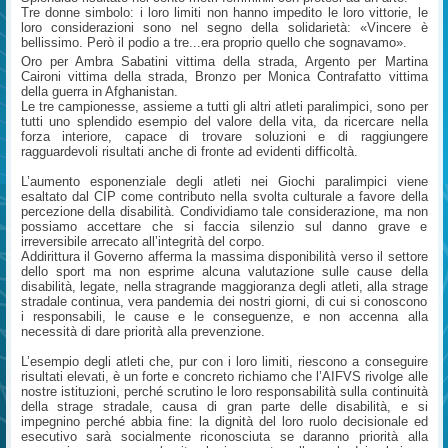
Tre donne simbolo: i loro limiti non hanno impedito le loro vittorie, le
loro considerazioni sono nel segno della solidarietà: «Vincere è
bellissimo. Però il podio a tre...era proprio quello che sognavamo».
Oro per Ambra Sabatini vittima della strada, Argento per Martina
Caironi vittima della strada, Bronzo per Monica Contrafatto vittima
della guerra in Afghanistan.
Le tre campionesse, assieme a tutti gli altri atleti paralimpici, sono per
tutti uno splendido esempio del valore della vita, da ricercare nella
forza interiore, capace di trovare soluzioni e di raggiungere
ragguardevoli risultati anche di fronte ad evidenti difficoltà.
L’aumento esponenziale degli atleti nei Giochi paralimpici viene
esaltato dal CIP come contributo nella svolta culturale a favore della
percezione della disabilità. Condividiamo tale considerazione, ma non
possiamo accettare che si faccia silenzio sul danno grave e
irreversibile arrecato all’integrità del corpo.
Addirittura il Governo afferma la massima disponibilità verso il settore
dello sport ma non esprime alcuna valutazione sulle cause della
disabilità, legate, nella stragrande maggioranza degli atleti, alla strage
stradale continua, vera pandemia dei nostri giorni, di cui si conoscono
i responsabili, le cause e le conseguenze, e non accenna alla
necessità di dare priorità alla prevenzione.
L’esempio degli atleti che, pur con i loro limiti, riescono a conseguire
risultati elevati, è un forte e concreto richiamo che l’AIFVS rivolge alle
nostre istituzioni, perché scrutino le loro responsabilità sulla continuità
della strage stradale, causa di gran parte delle disabilità, e si
impegnino perché abbia fine: la dignità del loro ruolo decisionale ed
esecutivo sarà socialmente riconosciuta se daranno priorità alla