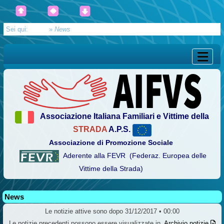
Sei qui:
Home
»
News
Associazione Italiana Familiari e Vittime della
STRADA
A.P.S.
Associazione di Promozione Sociale
Aderente alla FEVR (Federaz. Europea delle
Vittime della Strada)
News
Le notizie attive sono dopo 31/12/2017 • 00:00
Le notizie precedenti possono essere visualizzate in
Archivio notizie