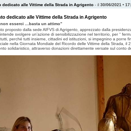
edicato alle Vittime della Strada in Agrigento
- il
30/06/2021 • 17
 dedicato alle Vittime della Strada in Agrigento
 non esserci …basta un attimo”
o proposto dalla sede AIFVS di Agrigento, apprezzato dalla presidenza d
tende svolgere un’azione di sensibilizzazione nel territorio, per “ fermar
tutti, perché tutti insieme, cittadini ed istituzioni, si impegnino a porre f
iciale nella Giornata Mondiale del Ricordo delle Vittime della Strada, i
nto solidaristico, attraverso donazioni direttamente versate sul conto d