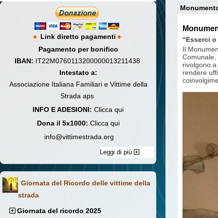
Monumento d
Monumento
Link diretto pagamenti
“Esserci o
Pagamento per bonifico
Il Monument
Comunale, in
IBAN:
IT22M0760113200000013211438
rivolgono a 
Intestato a:
rendere uff
coinvolgime
Associazione Italiana Familiari e Vittime della
Strada aps
INFO E ADESIONI:
Clicca qui
Dona il 5x1000:
Clicca qui
info@vittimestrada.org
Leggi di più
Giornata del Ricordo delle vittime della
strada
Giornata del ricordo 2025