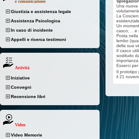
Spiegazion
e comunicazione
Una nuova i
volutamente
Giustizia e assistenza legale
La Coscienz
Assistenza Psicologica
esistenzial
Un momento,
In caso di incidente
casco; …e s
Posta nella
Appelli e ricerca testimoni
lembo (quas
della sua v
Il casco uti
sostituito 
importanza 
Esserci per
Attività
Il prototip
il 21 novem
Iniziative
Convegni
Recensione libri
Video
Video Memorie