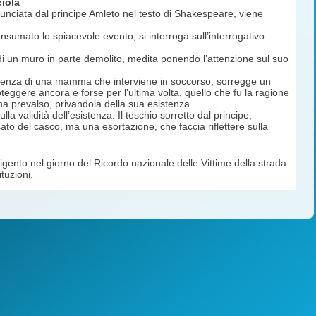
iola
nciata dal principe Amleto nel testo di Shakespeare, viene
sumato lo spiacevole evento, si interroga sull’interrogativo
 di un muro in parte demolito, medita ponendo l’attenzione sul suo
esenza di una mamma che interviene in soccorso, sorregge un
eggere ancora e forse per l’ultima volta, quello che fu la ragione
 ha prevalso, privandola della sua esistenza.
a validità dell’esistenza. Il teschio sorretto dal principe,
to del casco, ma una esortazione, che faccia riflettere sulla
igento nel giorno del Ricordo nazionale delle Vittime della strada
tuzioni.