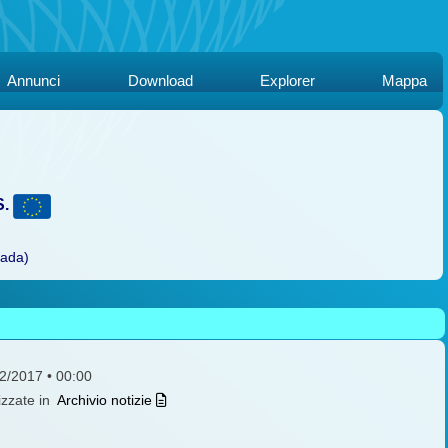
Annunci
Download
Explorer
Mappa
S.
rada)
12/2017 • 00:00
izzate in
Archivio notizie