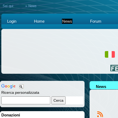
Sei qui:
Home
»
News
Login
Home
News
Forum
News
Ricerca personalizzata
Donazioni