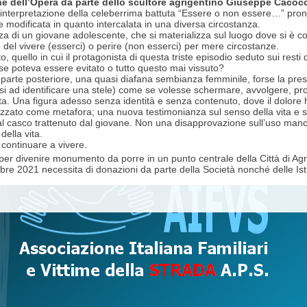
e dell’Opera da parte dello scultore agrigentino Giuseppe Cacocc
nterpretazione della celeberrima battuta “Essere o non essere…” pronu
 modificata in quanto intercalata in una diversa circostanza.
a di un giovane adolescente, che si materializza sul luogo dove si è con
e del vivere (esserci) o perire (non esserci) per mere circostanze.
 quello in cui il protagonista di questa triste episodio seduto sui resti
e poteva essere evitato o tutto questo mai vissuto?
 parte posteriore, una quasi diafana sembianza femminile, forse la pr
i ad identificare una stele) come se volesse schermare, avvolgere, prot
ita. Una figura adesso senza identità e senza contenuto, dove il dolore
lizzato come metafora; una nuova testimonianza sul senso della vita e sull
dal casco trattenuto dal giovane. Non una disapprovazione sull’uso manca
della vita.
 continuare a vivere.
o per divenire monumento da porre in un punto centrale della Città di Agr
bre 2021 necessita di donazioni da parte della Società nonché delle Isti