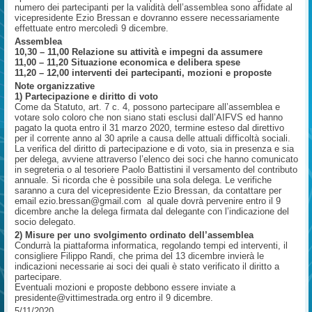
numero dei partecipanti per la validità dell’assemblea sono affidate al
vicepresidente Ezio Bressan e dovranno essere necessariamente
effettuate entro mercoledì 9 dicembre.
Assemblea
10,30 – 11,00 Relazione su attività e impegni da assumere
11,00 – 11,20 Situazione economica e delibera spese
11,20 – 12,00 interventi dei partecipanti, mozioni e proposte
Note organizzative
1) Partecipazione e diritto di voto
Come da Statuto, art. 7 c. 4, possono partecipare all’assemblea e
votare solo coloro che non siano stati esclusi dall’AIFVS ed hanno
pagato la quota entro il 31 marzo 2020, termine esteso dal direttivo
per il corrente anno al 30 aprile a causa delle attuali difficoltà sociali.
La verifica del diritto di partecipazione e di voto, sia in presenza e sia
per delega, avviene attraverso l’elenco dei soci che hanno comunicato
in segreteria o al tesoriere Paolo Battistini il versamento del contributo
annuale. Si ricorda che è possibile una sola delega. Le verifiche
saranno a cura del vicepresidente Ezio Bressan, da contattare per
email ezio.bressan@gmail.com al quale dovrà pervenire entro il 9
dicembre anche la delega firmata dal delegante con l’indicazione del
socio delegato.
2) Misure per uno svolgimento ordinato dell’assemblea
Condurrà la piattaforma informatica, regolando tempi ed interventi, il
consigliere Filippo Randi, che prima del 13 dicembre invierà le
indicazioni necessarie ai soci dei quali è stato verificato il diritto a
partecipare.
Eventuali mozioni e proposte debbono essere inviate a
presidente@vittimestrada.org entro il 9 dicembre.
5/11/2020