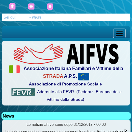
Sei qui:
Home
»
News
Associazione Italiana Familiari e Vittime della
STRADA
A.P.S.
Associazione di Promozione Sociale
Aderente alla FEVR (Federaz. Europea delle
Vittime della Strada)
News
Le notizie attive sono dopo 31/12/2017 • 00:00
Le notizie precedenti possono essere visualizzate in
Archivio notizie