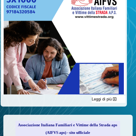
Leggi di più
C'è un modo di contribuire alle attività dell’A.I.F.V.S. a favore
delle vittime della strada e per dare giustizia ai superstiti ed ai
loro familiari che non costa nulla: devolvere il 5 per mille della
propria dichiarazione dei redditi all’A.I.F.V.S.
Associazione Italiana Familiari e Vittime della Strada aps
Come fare
(AIFVS aps) - sito ufficiale