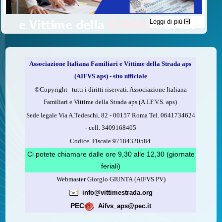
Leggi di più
C'è un modo di contribuire alle attività dell’A.I.F.V.S. a favore
delle vittime della strada e per dare giustizia ai superstiti ed ai
loro familiari che non costa nulla: devolvere il 5 per mille della
propria dichiarazione dei redditi all’A.I.F.V.S.
Associazione Italiana Familiari e Vittime della Strada aps
Come fare
(AIFVS aps) - sito ufficiale
1.
Compila la scheda CUD o del modello 730.
©​Copyright tutti i diritti riservati. Associazione Italiana
2.
Firma nel riquadro indicato come “Sostegno delle
Familiari e Vittime della Strada aps (A.I.F.V.S. aps)
organizzazioni non lucrative di utilità sociale, delle associazioni
Sede legale Via A.Tedeschi, 82 - 00157 Roma Tel. 0641734624
di promozione sociale...”
-
cell.
3409168405
3.
Indica nel riquadro
il codice fiscale dell’A.I.F.V.S.:
Codice. Fiscale 97184320584
97184320584
Ci potete chiamare dalle ore 9,30 alle 12,30 (giornate
feriali)
Webmaster Giorgio GIUNTA (AIFVS PV)
Leggi come fare
info@vittimestrada.org
(versione stampabile)
PEC
Aifvs_aps@pec.it