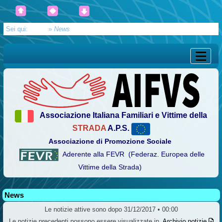
Sei qui:
Home
»
News
Associazione Italiana Familiari e Vittime della
STRADA
A.P.S.
Associazione di Promozione Sociale
Aderente alla FEVR (Federaz. Europea delle
Vittime della Strada)
News
Le notizie attive sono dopo 31/12/2017 • 00:00
Le notizie precedenti possono essere visualizzate in
Archivio notizie