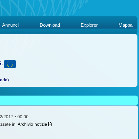
Annunci
Download
Explorer
Mappa
S.
rada)
12/2017 • 00:00
izzate in
Archivio notizie