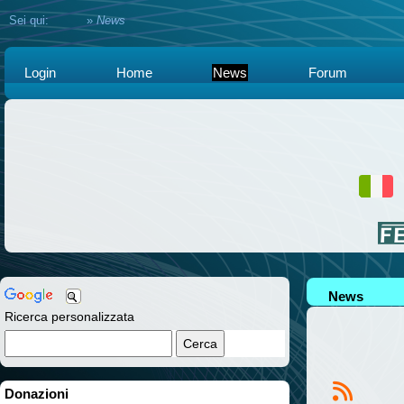
Sei qui:
Home
»
News
Login
Home
News
Forum
News
Ricerca personalizzata
Donazioni