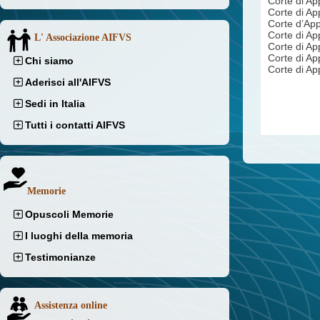
Corte di Ap
Corte di Ap
Corte d’A
Corte di Ap
L' Associazione AIFVS
Corte di 
Corte di A
Chi siamo
Corte di App
Aderisci all'AIFVS
Sedi in Italia
Tutti i contatti AIFVS
Memorie
Opuscoli Memorie
I luoghi della memoria
Testimonianze
Assistenza online