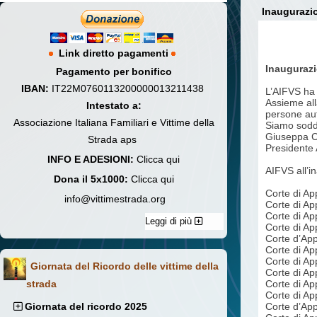
Inaugurazio
Link diretto pagamenti
Inaugurazi
Pagamento per bonifico
IBAN:
IT22M0760113200000013211438
L’AIFVS ha a
Assieme all
Intestato a:
persone aut
Associazione Italiana Familiari e Vittime della
Siamo soddi
Giuseppa C
Strada aps
Presidente
INFO E ADESIONI:
Clicca qui
AIFVS all’i
Dona il 5x1000:
Clicca qui
Corte di Ap
info@vittimestrada.org
Corte di Ap
Corte d
Leggi di più
Corte di Ap
Corte d’Ap
Corte di Ap
Corte di Ap
Giornata del Ricordo delle vittime della
Corte di 
strada
Corte di A
Corte di A
Giornata del ricordo 2025
Corte d’App