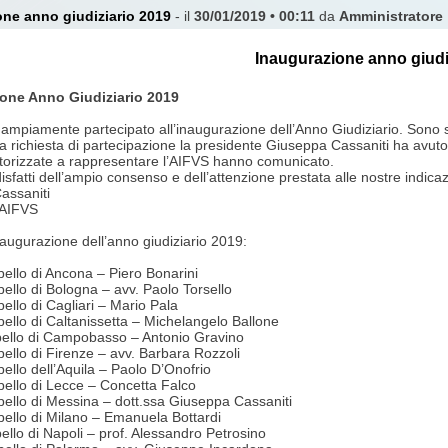
ne anno giudiziario 2019
- il
30/01/2019 • 00:11
da
Amministratore
Inaugurazione anno giudi
one Anno Giudiziario 2019
mpiamente partecipato all’inaugurazione dell’Anno Giudiziario. Sono stati
a richiesta di partecipazione la presidente Giuseppa Cassaniti ha avuto 
orizzate a rappresentare l’AIFVS hanno comunicato.
sfatti dell’ampio consenso e dell’attenzione prestata alle nostre indicaz
assaniti
 AIFVS
naugurazione dell’anno giudiziario 2019:
pello di Ancona – Piero Bonarini
pello di Bologna – avv. Paolo Torsello
i Appello di Cagliari – Mario Pala
pello di Caltanissetta – Michelangelo Ballone
pello di Campobasso – Antonio Gravino
pello di Firenze – avv. Barbara Rozzoli
pello dell’Aquila – Paolo D’Onofrio
Appello di Lecce – Concetta Falco
ppello di Messina – dott.ssa Giuseppa Cassaniti
ppello di Milano – Emanuela Bottardi
ello di Napoli – prof. Alessandro Petrosino