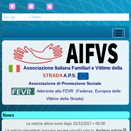
Sei qui:
Home
»
News
Associazione Italiana Familiari e Vittime della
STRADA
A.P.S.
Associazione di Promozione Sociale
Aderente alla FEVR (Federaz. Europea delle
Vittime della Strada)
News
Le notizie attive sono dopo 31/12/2017 • 00:00
Le notizie precedenti possono essere visualizzate in
Archivio notizie