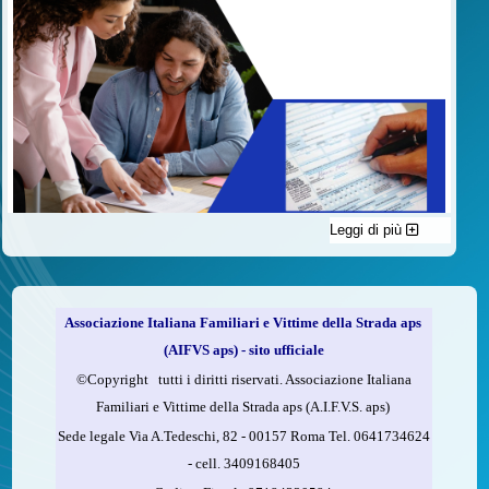
Leggi di più
C'è un modo di contribuire alle attività dell’A.I.F.V.S. a favore
delle vittime della strada e per dare giustizia ai superstiti ed ai
loro familiari che non costa nulla: devolvere il 5 per mille della
propria dichiarazione dei redditi all’A.I.F.V.S.
Associazione Italiana Familiari e Vittime della Strada aps
Come fare
(AIFVS aps) - sito ufficiale
1.
Compila la scheda CUD o del modello 730.
©​Copyright tutti i diritti riservati. Associazione Italiana
2.
Firma nel riquadro indicato come “Sostegno delle
Familiari e Vittime della Strada aps (A.I.F.V.S. aps)
organizzazioni non lucrative di utilità sociale, delle associazioni
Sede legale Via A.Tedeschi, 82 - 00157 Roma Tel. 0641734624
di promozione sociale...”
-
cell.
3409168405
3.
Indica nel riquadro
il codice fiscale dell’A.I.F.V.S.: