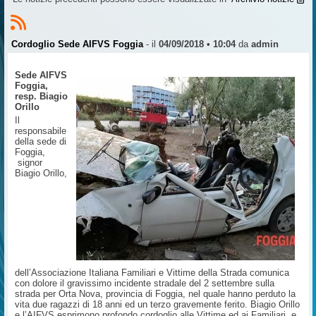
Cordoglio Sede AIFVS Foggia
- il
04/09/2018 • 10:04
da
admin
Sede AIFVS
Foggia,
resp. Biagio
Orillo
Il
responsabile
della sede di
Foggia,
signor
Biagio Orillo,
dell’Associazione Italiana Familiari e Vittime della Strada comunica
con dolore il gravissimo incidente stradale del 2 settembre sulla
strada per Orta Nova, provincia di Foggia, nel quale hanno perduto la
vita due ragazzi di 18 anni ed un terzo gravemente ferito. Biagio Orillo
e l’AIFVS esprimono profondo cordoglio alle Vittime ed ai Familiari, e