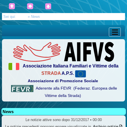
Sei qui:
Home
»
News
Associazione Italiana Familiari e Vittime della
STRADA
A.P.S.
Associazione di Promozione Sociale
Aderente alla FEVR (Federaz. Europea delle
Vittime della Strada)
News
Le notizie attive sono dopo 31/12/2017 • 00:00
Le notizie precedenti possono essere visualizzate in
Archivio notizie