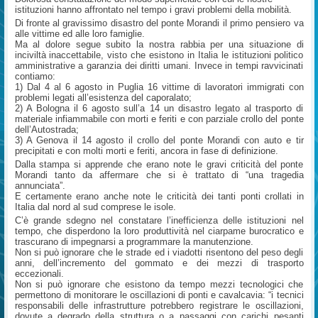
istituzioni hanno affrontato nel tempo i gravi problemi della mobilità.
Di fronte al gravissimo disastro del ponte Morandi il primo pensiero va
alle vittime ed alle loro famiglie.
Ma al dolore segue subito la nostra rabbia per una situazione di
inciviltà inaccettabile, visto che esistono in Italia le istituzioni politico
amministrative a garanzia dei diritti umani. Invece in tempi ravvicinati
contiamo:
1) Dal 4 al 6 agosto in Puglia 16 vittime di lavoratori immigrati con
problemi legati all’esistenza del caporalato;
2) A Bologna il 6 agosto sull’a 14 un disastro legato al trasporto di
materiale infiammabile con morti e feriti e con parziale crollo del ponte
dell’Autostrada;
3) A Genova il 14 agosto il crollo del ponte Morandi con auto e tir
precipitati e con molti morti e feriti, ancora in fase di definizione.
Dalla stampa si apprende che erano note le gravi criticità del ponte
Morandi tanto da affermare che si è trattato di “una tragedia
annunciata”.
E certamente erano anche note le criticità dei tanti ponti crollati in
Italia dal nord al sud comprese le isole.
C’è grande sdegno nel constatare l’inefficienza delle istituzioni nel
tempo, che disperdono la loro produttività nel ciarpame burocratico e
trascurano di impegnarsi a programmare la manutenzione.
Non si può ignorare che le strade ed i viadotti risentono del peso degli
anni, dell’incremento del gommato e dei mezzi di trasporto
eccezionali.
Non si può ignorare che esistono da tempo mezzi tecnologici che
permettono di monitorare le oscillazioni di ponti e cavalcavia: “i tecnici
responsabili delle infrastrutture potrebbero registrare le oscillazioni,
dovute a degrado della struttura o a passaggi con carichi pesanti