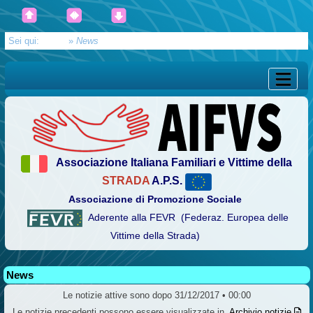
Sei qui:
Home
»
News
Associazione Italiana Familiari e Vittime della
STRADA
A.P.S.
Associazione di Promozione Sociale
Aderente alla FEVR (Federaz. Europea delle
Vittime della Strada)
News
Le notizie attive sono dopo 31/12/2017 • 00:00
Le notizie precedenti possono essere visualizzate in
Archivio notizie