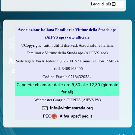
Leggi di più
C'è un modo di contribuire alle attività dell’A.I.F.V.S. a favore
delle vittime della strada e per dare giustizia ai superstiti ed ai
loro familiari che non costa nulla: devolvere il 5 per mille della
propria dichiarazione dei redditi all’A.I.F.V.S.
Associazione Italiana Familiari e Vittime della Strada aps
Come fare
(AIFVS aps) - sito ufficiale
1.
Compila la scheda CUD o del modello 730.
©​Copyright tutti i diritti riservati. Associazione Italiana
2.
Firma nel riquadro indicato come “Sostegno delle
Familiari e Vittime della Strada aps (A.I.F.V.S. aps)
organizzazioni non lucrative di utilità sociale, delle associazioni
Sede legale Via A.Tedeschi, 82 - 00157 Roma Tel. 0641734624
di promozione sociale...”
-
cell.
3409168405
3.
Indica nel riquadro
il codice fiscale dell’A.I.F.V.S.:
Codice. Fiscale 97184320584
97184320584
Ci potete chiamare dalle ore 9,30 alle 12,30 (giornate
feriali)
Webmaster Giorgio GIUNTA (AIFVS PV)
Leggi come fare
info@vittimestrada.org
(versione stampabile)
PEC
Aifvs_aps@pec.it