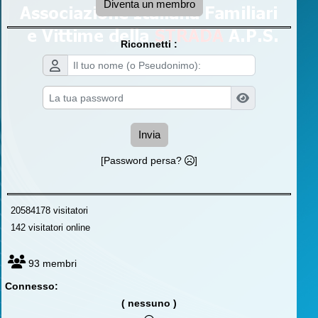
Diventa un membro
Riconnetti :
Invia
[Password persa?
]
20584178 visitatori
142 visitatori online
93 membri
Connesso:
( nessuno )