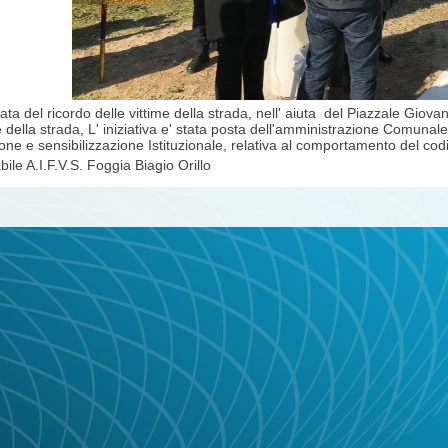
ata del ricordo delle vittime della strada, nell' aiuta del Piazzale Giov
me della strada, L' iniziativa e' stata posta dell'amministrazione Comunal
ne e sensibilizzazione Istituzionale, relativa al comportamento del codi
ile A.I.F.V.S. Foggia Biagio Orillo