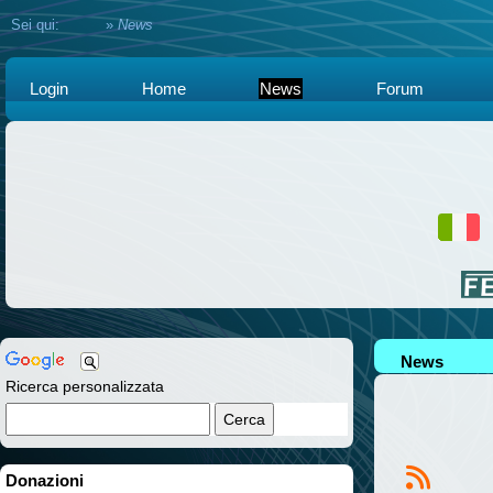
Sei qui:
Home
»
News
Login
Home
News
Forum
News
Ricerca personalizzata
Donazioni