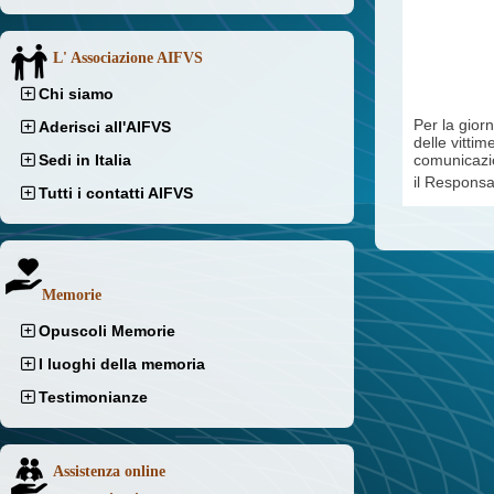
L' Associazione AIFVS
Chi siamo
Per la giorn
Aderisci all'AIFVS
delle vitti
Sedi in Italia
comunicazio
il Responsab
Tutti i contatti AIFVS
Memorie
Opuscoli Memorie
I luoghi della memoria
Testimonianze
Assistenza online