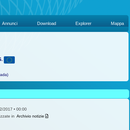
Annunci
Download
Explorer
Mappa
S.
rada)
12/2017 • 00:00
izzate in
Archivio notizie