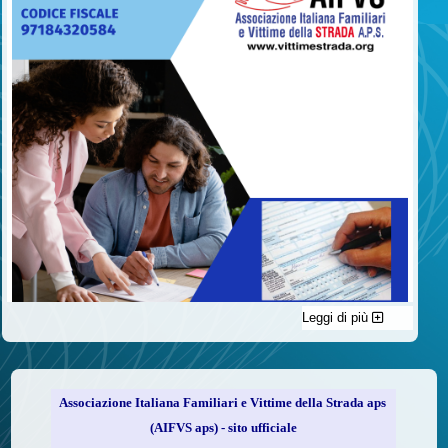
Leggi di più
C'è un modo di contribuire alle attività dell’A.I.F.V.S. a favore
delle vittime della strada e per dare giustizia ai superstiti ed ai
loro familiari che non costa nulla: devolvere il 5 per mille della
propria dichiarazione dei redditi all’A.I.F.V.S.
Associazione Italiana Familiari e Vittime della Strada aps
Come fare
(AIFVS aps) - sito ufficiale