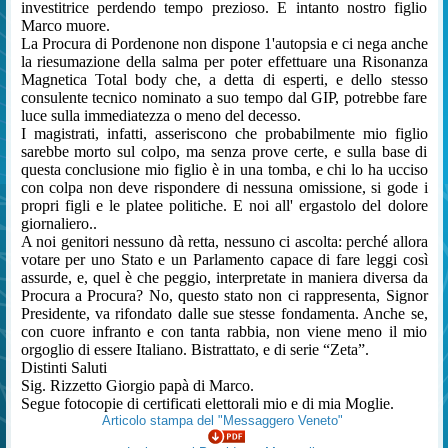
investitrice perdendo tempo prezioso. E intanto nostro figlio
Marco muore.
La Procura di Pordenone non dispone 1'autopsia e ci nega anche
la riesumazione della salma per poter effettuare una Risonanza
Magnetica Total body che, a detta di esperti, e dello stesso
consulente tecnico nominato a suo tempo dal GIP, potrebbe fare
luce sulla immediatezza o meno del decesso.
I magistrati, infatti, asseriscono che probabilmente mio figlio
sarebbe morto sul colpo, ma senza prove certe, e sulla base di
questa conclusione mio figlio è in una tomba, e chi lo ha ucciso
con colpa non deve rispondere di nessuna omissione, si gode i
propri figli e le platee politiche. E noi all' ergastolo del dolore
giornaliero..
A noi genitori nessuno dà retta, nessuno ci ascolta: perché allora
votare per uno Stato e un Parlamento capace di fare leggi così
assurde, e, quel è che peggio, interpretate in maniera diversa da
Procura a Procura? No, questo stato non ci rappresenta, Signor
Presidente, va rifondato dalle sue stesse fondamenta. Anche se,
con cuore infranto e con tanta rabbia, non viene meno il mio
orgoglio di essere Italiano. Bistrattato, e di serie “Zeta”.
Distinti Saluti
Sig. Rizzetto Giorgio papà di Marco.
Segue fotocopie di certificati elettorali mio e di mia Moglie.
Articolo stampa del "Messaggero Veneto"