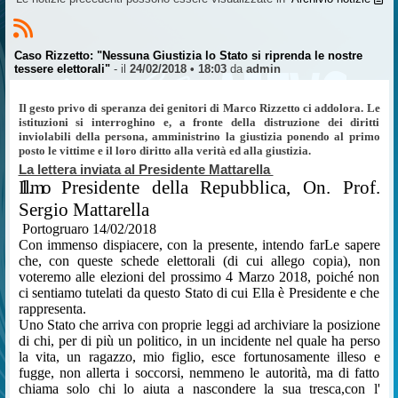
Caso Rizzetto: "Nessuna Giustizia lo Stato si riprenda le nostre
tessere elettorali"
- il
24/02/2018 • 18:03
da
admin
Il gesto privo di speranza dei genitori di Marco Rizzetto ci addolora. Le
istituzioni si interroghino e, a fronte della distruzione dei diritti
inviolabili della persona, amministrino la giustizia ponendo al primo
posto le vittime e il loro diritto alla verità ed alla giustizia.
La lettera inviata al Presidente Mattarella
Ill.mo
Presidente della Repubblica, On. Prof.
Sergio Mattarella
Portogruaro 14/02/2018
Con immenso dispiacere, con la presente, intendo farLe sapere
che, con queste schede elettorali (di cui allego copia), non
voteremo alle elezioni del prossimo 4 Marzo 2018, poiché non
ci sentiamo tutelati da questo Stato di cui Ella è Presidente e che
rappresenta.
Uno Stato che arriva con proprie leggi ad archiviare la posizione
di chi, per di più un politico, in un incidente nel quale ha perso
la vita, un ragazzo, mio figlio, esce fortunosamente illeso e
fugge, non allerta i soccorsi, nemmeno le autorità, ma di fatto
chiama solo chi lo aiuta a nascondere la sua tresca,con l'