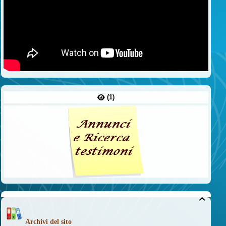
(1)

Archivi del sito