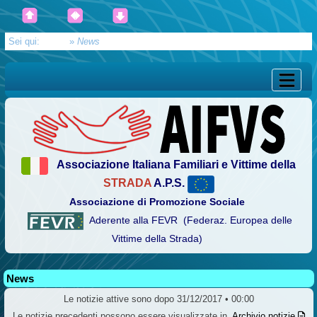
Sei qui:
Home
»
News
Associazione Italiana Familiari e Vittime della
STRADA
A.P.S.
Associazione di Promozione Sociale
Aderente alla FEVR (Federaz. Europea delle
Vittime della Strada)
News
Le notizie attive sono dopo 31/12/2017 • 00:00
Le notizie precedenti possono essere visualizzate in
Archivio notizie