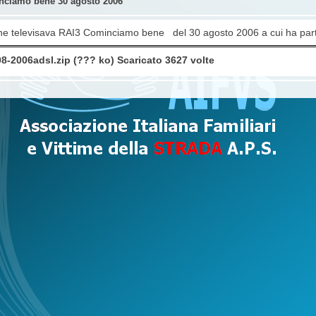
ciamo bene 30 agosto 2006
ne televisava RAI3 Cominciamo bene del 30 agosto 2006 a cui ha parte
08-2006adsl.zip (??? ko) Scaricato 3627 volte