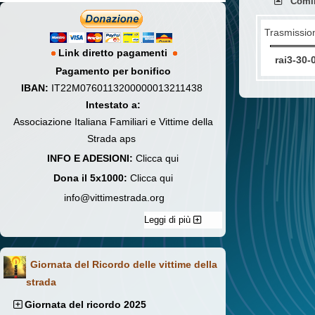
Comin
Trasmissio
Link diretto pagamenti
rai3-30-
Pagamento per bonifico
IBAN:
IT22M0760113200000013211438
Intestato a:
Associazione Italiana Familiari e Vittime della
Strada aps
INFO E ADESIONI:
Clicca qui
Dona il 5x1000:
Clicca qui
info@vittimestrada.org
Leggi di più
Giornata del Ricordo delle vittime della
strada
Giornata del ricordo 2025