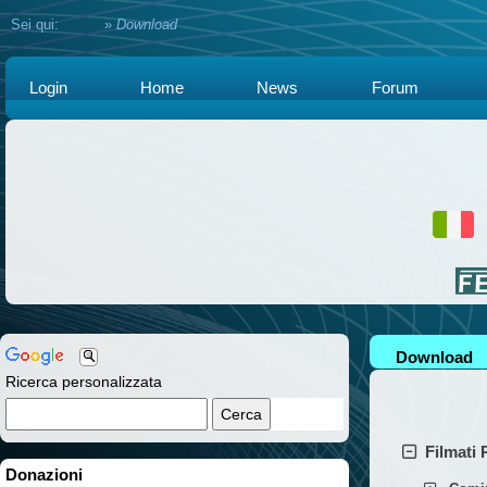
Sei qui:
Home
»
Download
Login
Home
News
Forum
Download
Ricerca personalizzata
Filmati 
Donazioni