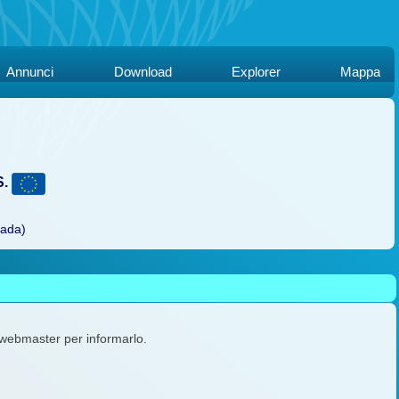
Annunci
Download
Explorer
Mappa
S.
rada)
l webmaster per informarlo.