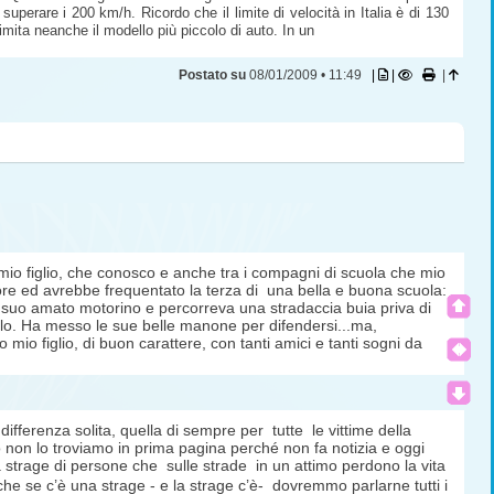
perare i 200 km/h. Ricordo che il limite di velocità in Italia è di 130
mita neanche il modello più piccolo di auto. In un
Postato su
08/01/2009 • 11:49
|
|
|
di mio figlio, che conosco e anche tra i compagni di scuola che mio
e ed avrebbe frequentato la terza di una bella e buona scuola:
l suo amato motorino e percorreva una stradaccia buia priva di
derlo. Ha messo le sue belle manone per difendersi...ma,
mo mio figlio, di buon carattere, con tanti amici e tanti sogni da
ndifferenza solita, quella di sempre per tutte le vittime della
 non lo troviamo in prima pagina perché non fa notizia e oggi
a strage di persone che sulle strade in un attimo perdono la vita
e se c’è una strage - e la strage c’è-  dovremmo parlarne tutti i