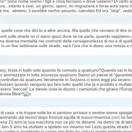
no? Snno come vivono i figli e cosa facciano o dove vadano? Di certo al 
..intanto è così, un giorno, spero, mi ringrazierà e forse avrà sano in
 là ma...almeno, li sarebbe rischio assunto, calcolato.Ed ora "stop", ve
te quelle cose che dici tu e altre ancora..Ma quello che cercavo di dire 
morti sulle strade nn ci siano spazi dove se ne parla, quando sappiam
diversa mentalità nei confronti della consapevolezza di noi e di quello
n un fine settimana sulle strade, sarà l'ora che si diano una mossa e n
cy, tirata in ballo solo quando fa comodo a qualcuno?Quando vai in farma
er ammazzare in tutta sicurezza qualcuno.Siamo un paese di "garantisti" s
 controllati da qualcuno.Veramente in Svizzera ci sono leggi più severe su
 Svizzeri quando vengono qui fare tutto quello che là è proibito e mult
 essere "beccati".Le stesse cose le dicono i camionisti che girano l'Euro
lcosa.Blea!!!
asa. x le troppe volte ke si sentono arrivare o sentire sirene spiegat
to rientrando dal lavoro"dopo 5minuti squilla di nuovo<mamma corri ho 
na 21 anni,la sua macchina non ce più ne davanti .ne dietro ne di lato;lui
x ben 5 anni ha studiato a spoleto noi viviamo nel Lazio,questa strada l'
nea continua invadendo la corsia mio figlio ha visto la morte andarle i