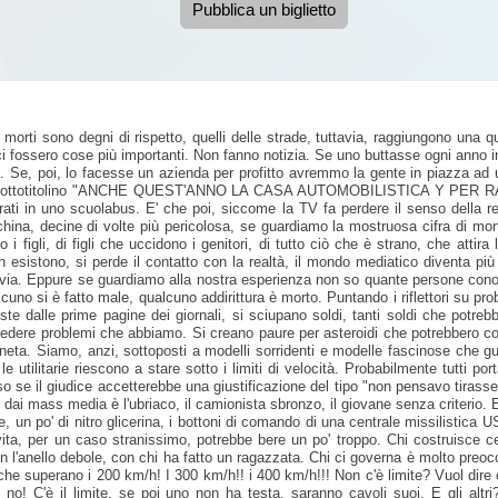
Pubblica un biglietto
 i morti sono degni di rispetto, quelli delle strade, tuttavia, raggiungono una 
 fossero cose più importanti. Non fanno notizia. Se uno buttasse ogni anno in
esi. Se, poi, lo facesse un azienda per profitto avremmo la gente in piazza
ottotitolino "ANCHE QUEST'ANNO LA CASA AUTOMOBILISTICA Y PER R
ti in uno scuolabus. E' che poi, siccome la TV fa perdere il senso della 
ina, decine di volte più pericolosa, se guardiamo la mostruosa cifra di morti 
o i figli, di figli che uccidono i genitori, di tutto ciò che è strano, che attir
n esistono, si perde il contatto con la realtà, il mondo mediatico diventa pi
a. Eppure se guardiamo alla nostra esperienza non so quante persone conos
uno si è fatto male, qualcuno addirittura è morto. Puntando i riflettori su pr
ste dalle prime pagine dei giornali, si sciupano soldi, tanti soldi che potr
ere problemi che abbiamo. Si creano paure per asteroidi che potrebbero colpir
neta. Siamo, anzi, sottoposti a modelli sorridenti e modelle fascinose che gu
 utilitarie riescono a stare sotto i limiti di velocità. Probabilmente tutti p
o se il giudice accetterebbe una giustificazione del tipo "non pensavo tirasse 
dai mass media è l'ubriaco, il camionista sbronzo, il giovane senza criterio. 
n po' di nitro glicerina, i bottoni di comando di una centrale missilistica U
a, per un caso stranissimo, potrebbe bere un po' troppo. Chi costruisce cert
n l'anello debole, con chi ha fatto un ragazzata. Chi ci governa è molto preoccu
to che superano i 200 km/h! I 300 km/h!! i 400 km/h!!! Non c'è limite? Vuol di
 no! C'è il limite, se poi uno non ha testa, saranno cavoli suoi. E gli altri