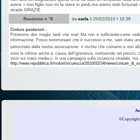
avere + mio figlio non mi fa stare in piedi,ma siamo stati fortunati 
strade.GRAZIE
Reazione n °8
da
carla
il 25/02/2010 • 18:39
Cinture posteriori .
Potremmo dire meglio tardi che mai! Ma non è sufficiente-come vedi
informazione. Posso testimoniare che è successo a me, sarò stata una s
patrocinato dalla nostra associazione il rischio che corriamo a non all
sono le vittime anche a causa dell’ignoranza, mettiamole nel prezzo, ch
visto sui mass media o in una campagna sulla sicurezza stradale, ma so
http://www.repubblica.it/motori/sicurezza/2010/02/24/news/cinture_di_
As
©​Copyright t