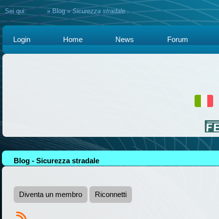
Sei qui:
Home
»
Blog
»
Sicurezza stradale
Login
Home
News
Forum
Blog - Sicurezza stradale
Diventa un membro
Riconnetti