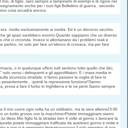
mio, di figlio, sarò sempre a tampinarlo di esempi e di rigore nel
segnamento anche per i suoi figli.Bollettino di guerra...secondo
diamo cosa accadrà ancora.
io era rivolto esclusivamente ai media. Ed è un discorso vecchio..
o che gli spazi sarebbero enormi.Quando sappiamo che un diverso
 che ci circonda. Invece si allontanano da i problemi reali e
e parlino, nn solo per fare un'elenco di cronaca, ma per fare
cia, o in qualunque ufficio tutti sentono tutto quello che dici,
olo verso i delinquenti e gli approfittatori: E i mass-media in
lla sicurezza stradale, ti fanno passare la voglia di fare lo
ato pesantemente....quindi la repressione funziona!!Sanno
pa, prova a fare il furbo in Inghilterra e te ne penti.Siamo sempre
e.Il mio cuore ogni volta ha un sobbalzo, ma la sera alleore23:00
fatto un botto grosso con la macchina>Potete immagginare:siamo
 illeso.Mio figlio fa la stradax ben 4 volte al giorno x lavorare la
aurelia potete immagginare trafficata da autotreni giorno e notte e
ncontro e non si è nemmeno fermatoooooooo.il solo pensiero di non