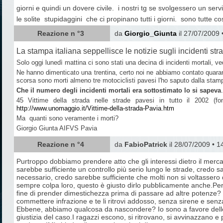
giorni e quindi un dovere civile. i nostri tg se svolgessero un s
le solite stupidaggini che ci propinano tutti i giorni. sono tutte 
Reazione n °3
da
Giorgio_Giunta
il 27/07/2009 
La stampa italiana seppellisce le notizie sugli incidenti stra
Solo oggi lunedì mattina ci sono stati una decina di incidenti mortali, v
Ne hanno dimenticato una trentina, certo noi ne abbiamo contato quarant
scorsa sono morti almeno tre motociclisti pavesi l'ho saputo dalla stamp
Che il numero degli incidenti mortali era sottostimato lo si sapeva
.
45 Vittime della strada nelle strade pavesi in tutto il 2002 (fo
http://www.unomaggio.it/Vittime-della-strada-Pavia.htm
Ma quanti sono veramente i morti?
Giorgio Giunta AIFVS Pavia
Reazione n °4
da
FabioPatrick
il 28/07/2009 • 1
Purtroppo dobbiamo prendere atto che gli interessi dietro il merca
sarebbe sufficiente un controllo più serio lungo le strade, credo
necessario, credo sarebbe sufficiente che molti non si voltassero 
sempre colpa loro, questo è giusto dirlo pubblicamente anche.Perc
fine di prender dimestichezza prima di passare ad altre potenze? 
commettere infrazione e te li ritrovi addosso, senza sirene e senz
Ebbene, abbiamo qualcosa da nascondere? Io sono a favore delle te
giustizia del caso.I ragazzi escono, si ritrovano, si avvinazzano e