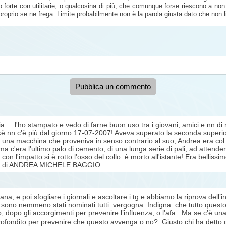
rte con utilitarie, o qualcosina di più, che comunque forse riescono a non su
oprio se ne frega. Limite probabilmente non è la parola giusta dato che non li
Pubblica un commento
lia.....l'ho stampato e vedo di farne buon uso tra i giovani, amici e nn 
nn c'è più dal giorno 17-07-2007! Aveva superato la seconda superior
o da una macchina che proveniva in senso contrario al suo; Andrea era co
 ma c'era l'ultimo palo di cemento, di una lunga serie di pali, ad atten
con l'impatto si è rotto l'osso del collo: è morto all'istante! Era bellissi
ma di ANDREA MICHELE BAGGIO
ana, e poi sfogliare i giornali e ascoltare i tg e abbiamo la riprova dell’i
 sono nemmeno stati nominati tutti: vergogna. Indigna che tutto questo
 dopo gli accorgimenti per prevenire l’influenza, o l'afa. Ma se c’è un
profondito per prevenire che questo avvenga o no? Giusto chi ha detto ch