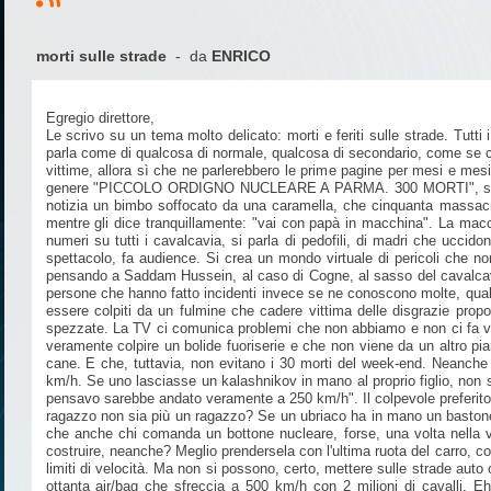
morti sulle strade
- da
ENRICO
Egregio direttore,
Le scrivo su un tema molto delicato: morti e feriti sulle strade. Tutti
parla come di qualcosa di normale, qualcosa di secondario, come se ci
vittime, allora sì che ne parlerebbero le prime pagine per mesi e m
genere "PICCOLO ORDIGNO NUCLEARE A PARMA. 300 MORTI", s
notizia un bimbo soffocato da una caramella, che cinquanta massacra
mentre gli dice tranquillamente: "vai con papà in macchina". La macch
numeri su tutti i cavalcavia, si parla di pedofili, di madri che uccidon
spettacolo, fa audience. Si crea un mondo virtuale di pericoli che no
pensando a Saddam Hussein, al caso di Cogne, al sasso del cavalcavi
persone che hanno fatto incidenti invece se ne conoscono molte, qualc
essere colpiti da un fulmine che cadere vittima delle disgrazie propo
spezzate. La TV ci comunica problemi che non abbiamo e non ci fa ved
veramente colpire un bolide fuoriserie e che non viene da un altro pia
cane. E che, tuttavia, non evitano i 30 morti del week-end. Neanche le
km/h. Se uno lasciasse un kalashnikov in mano al proprio figlio, non s
pensavo sarebbe andato veramente a 250 km/h". Il colpevole preferito 
ragazzo non sia più un ragazzo? Se un ubriaco ha in mano un bastone, u
che anche chi comanda un bottone nucleare, forse, una volta nella vit
costruire, neanche? Meglio prendersela con l'ultima ruota del carro, co
limiti di velocità. Ma non si possono, certo, mettere sulle strade au
ottanta air/bag che sfreccia a 500 km/h con 2 milioni di cavalli. Eh