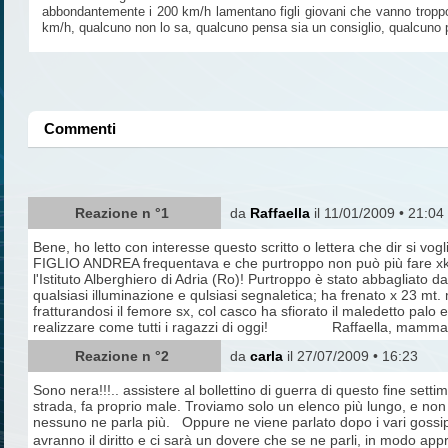
abbondantemente i 200 km/h lamentano figli giovani che vanno troppo fo
km/h, qualcuno non lo sa, qualcuno pensa sia un consiglio, qualcuno pr
Commenti
Reazione n °1
da
Raffaella
il 11/01/2009 • 21:04
Bene, ho letto con interesse questo scritto o lettera che dir si vog
FIGLIO ANDREA frequentava e che purtroppo non può più fare xkè 
l'Istituto Alberghiero di Adria (Ro)! Purtroppo è stato abbagliat
qualsiasi illuminazione e qulsiasi segnaletica; ha frenato x 23 mt.
fratturandosi il femore sx, col casco ha sfiorato il maledetto palo e 
realizzare come tutti i ragazzi di oggi! Raffaella, mam
Reazione n °2
da
carla
il 27/07/2009 • 16:23
Sono nera!!!.. assistere al bollettino di guerra di questo fine settim
strada, fa proprio male. Troviamo solo un elenco più lungo, e non
nessuno ne parla più. Oppure ne viene parlato dopo i vari gossip,
avranno il diritto e ci sarà un dovere che se ne parli, in modo ap