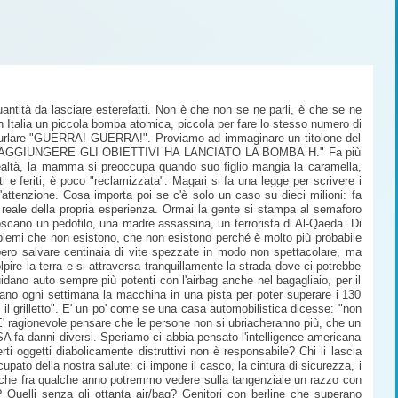
quantità da lasciare esterefatti. Non è che non se ne parli, è che se ne
 Italia un piccola bomba atomica, piccola per fare lo stesso numero di
 ad urlare "GUERRA! GUERRA!". Proviamo ad immaginare un titolone del
AGGIUNGERE GLI OBIETTIVI HA LANCIATO LA BOMBA H." Fa più
realtà, la mamma si preoccupa quando suo figlio mangia la caramella,
e feriti, è poco "reclamizzata". Magari si fa una legge per scrivere i
a l'attenzione. Cosa importa poi se c'è solo un caso su dieci milioni: fa
ù reale della propria esperienza. Ormai la gente si stampa al semaforo
cano un pedofilo, una madre assassina, un terrorista di Al-Qaeda. Di
oblemi che non esistono, che non esistono perché è molto più probabile
ebbero salvare centinaia di vite spezzate in modo non spettacolare, ma
e la terra e si attraversa tranquillamente la strada dove ci potrebbe
idano auto sempre più potenti con l'airbag anche nel bagagliaio, per il
ortano ogni settimana la macchina in una pista per poter superare i 130
il grilletto". E' un po' come se una casa automobilistica dicesse: "non
E' ragionevole pensare che le persone non si ubriacheranno più, che un
SA fa danni diversi. Speriamo ci abbia pensato l'intelligence americana
i oggetti diabolicamente distruttivi non è responsabile? Chi li lascia
pato della nostra salute: ci impone il casco, la cintura di sicurezza, i
re che fra qualche anno potremmo vedere sulla tangenziale un razzo con
? Quelli senza gli ottanta air/bag? Genitori con berline che superano