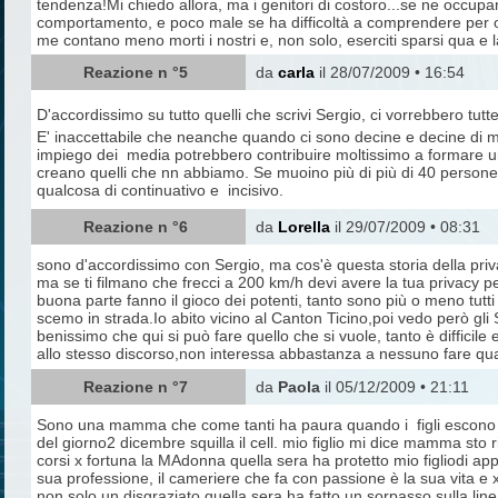
tendenza!Mi chiedo allora, ma i genitori di costoro...se ne occupa
comportamento, e poco male se ha difficoltà a comprendere per ora.
me contano meno morti i nostri e, non solo, eserciti sparsi qua e
Reazione n °5
da
carla
il 28/07/2009 • 16:54
D'accordissimo su tutto quelli che scrivi Sergio, ci vorrebbero tut
E' inaccettabile che neanche quando ci sono decine e decine di 
impiego dei media potrebbero contribuire moltissimo a formare una 
creano quelli che nn abbiamo. Se muoino più di più di 40 persone i
qualcosa di continuativo e incisivo.
Reazione n °6
da
Lorella
il 29/07/2009 • 08:31
sono d'accordissimo con Sergio, ma cos'è questa storia della priva
ma se ti filmano che frecci a 200 km/h devi avere la tua privacy p
buona parte fanno il gioco dei potenti, tanto sono più o meno tutti
scemo in strada.Io abito vicino al Canton Ticino,poi vedo però gli
benissimo che qui si può fare quello che si vuole, tanto è difficile
allo stesso discorso,non interessa abbastanza a nessuno fare qua
Reazione n °7
da
Paola
il 05/12/2009 • 21:11
Sono una mamma che come tanti ha paura quando i figli escono di c
del giorno2 dicembre squilla il cell. mio figlio mi dice mamma s
corsi x fortuna la MAdonna quella sera ha protetto mio figliodi appe
sua professione, il cameriere che fa con passione è la sua vita e 
non solo.un disgraziato quella sera ha fatto un sorpasso sulla li