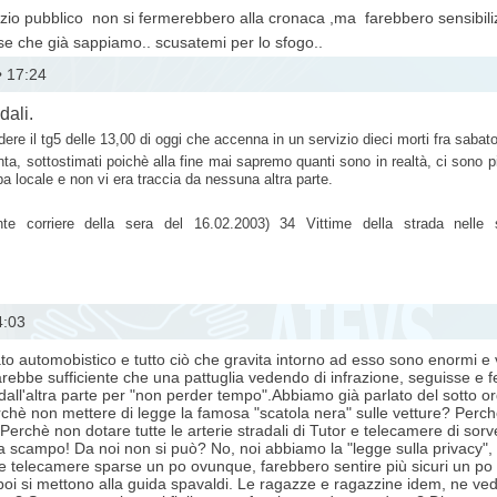
ervizio pubblico non si fermerebbero alla cronaca ,ma farebbero sensibil
cose che già sappiamo.. scusatemi per lo sfogo..
• 17:24
dali.
edere il tg5 delle 13,00 di oggi che accenna in un servizio dieci morti fra saba
a, sottostimati poichè alla fine mai sapremo quanti sono in realtà, ci sono p
a locale e non vi era traccia da nessuna altra parte.
nte corriere della sera del 16.02.2003)
34 Vittime della strada nelle
4:03
to automobistico e tutto ciò che gravita intorno ad esso sono enormi e v
 sarebbe sufficiente che una pattuglia vedendo di infrazione, seguisse e
dall'altra parte per "non perder tempo".Abbiamo già parlato del sotto or
hè non mettere di legge la famosa "scatola nera" sulle vetture? Perchè 
Perchè non dotare tutte le arterie stradali di Tutor e telecamere di s
a scampo! Da noi non si può? No, noi abbiamo la "legge sulla privacy", g
lecamere sparse un po ovunque, farebbero sentire più sicuri un po tutt
 poi si mettono alla guida spavaldi. Le ragazze e ragazzine idem, ne vedo