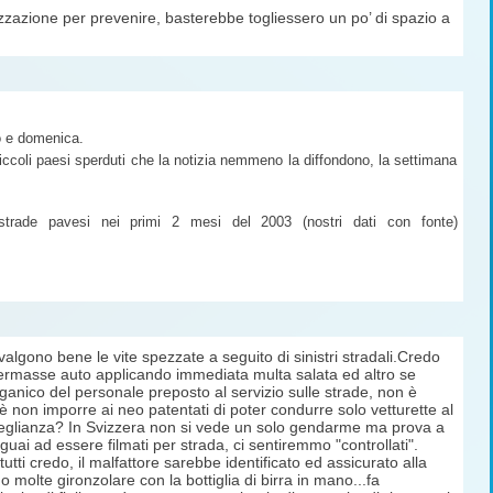
izzazione per prevenire, basterebbe togliessero un po’ di spazio a
to e domenica.
iccoli paesi sperduti che la notizia nemmeno la diffondono, la settimana
 strade pavesi nei primi 2 mesi del 2003 (nostri dati con fonte)
algono bene le vite spezzate a seguito di sinistri stradali.Credo
 fermasse auto applicando immediata multa salata ed altro se
ganico del personale preposto al servizio sulle strade, non è
non imporre ai neo patentati di poter condurre solo vetturette al
orveglianza? In Svizzera non si vede un solo gendarme ma prova a
uai ad essere filmati per strada, ci sentiremmo "controllati".
i credo, il malfattore sarebbe identificato ed assicurato alla
 molte gironzolare con la bottiglia di birra in mano...fa