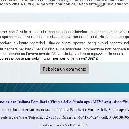
sono vicina a tutti quei genitori che non ce l'anno fatta
il mio sdegno 
amo non è solo al sud che non vengono allacciate la cinture posteriori e
provveduta e vorrei essere stata l’unica, ma non è così. Ho capito solo qual
acciare le cinture posteriori , fino ad allora, spesso, sceglievo di sedermi n
i pagherà per loro? per il diritto a una maggiore
informazione non pagherà n
lo perché ce l’aveva inviato l’Aifvs da far vedere ai ragazzi nelle scuole.
sicurezza_posteriori_solo_l_uno _per_cento_le_usa-2409242/
Pubblica un commento
sociazione Italiana Familiari e Vittime della Strada aps (AIFVS aps) - sito uffici
utti i diritti riservati. Associazione Italiana Familiari e Vittime della Strada aps (A
Sede legale Via A.Tedeschi, 82 - 00157 Roma Tel. 0641734624 -
cell.
3409168405
Codice. Fiscale 97184320584