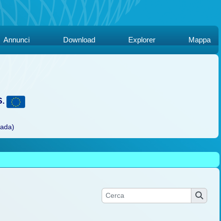
Annunci
Download
Explorer
Mappa
S.
rada)