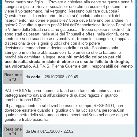
fosse morto suo figlio. "Provate a chiedere alla gente se questa pena è
congrua e giusta. Servizi sociali per uno che ha ucciso 4 persone... mi
viene il voltastomaco, mi vergogno. Nessuno può fare qualcosa?
Questo è omicidio volontario. In aula si è parlato solo di soldi del
risarcimento, ma come è possibile? Cosa deve fare uno per andare in
galera? Che dire a questo papà? Noi dell'Associazione Italiana Familiari
e Vittime della Strada ci siamo già passati, troppo spesso i nostri diritti
sono stati calpestati nelle aule dei Tribunali e offesi nella dignità, certe
sentenze sono scandalose e vomitevoli, troppe le incongruità, troppa la
discrezionalità dei signori giudici che con il loro potere
decisionale comandano e decidono della tua vita Possiamo solo
stringerlo in un forte abbraccio con la promessa che ci batteremo
perchè sia cambiata la legge:
non più omicidio colposo per chi
uccide sulla strada in stato di ebbrezza o sotto l'effetto di droghe,
ma volontario.
A.I.F.V.S. Pierina Guerra e tutti i responsabili del Veneto
Reazione
da
carla
il 28/10/2008 • 09:45
n °3
PATTEGGIA la pena: come si fa ad accettare il rito abbreviato del
patteggiamento davanti all'uccisione di quattro ragazzi? quando
sarebbe troppo UNO.
Il patteggiamento in sè dovrebbe essere sempre RESPINTO, non
dovrebbe esistere quando si giudica chi ha ucciso una persona.Con
quale rispetto della vita umana viene accettato!Sono nel cuore di quei
genitori e li abbraccio,ilia
Reazione
da
De
il 01/11/2008 • 22:02
n °4