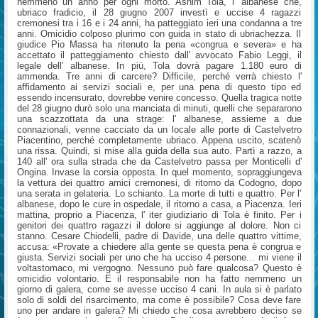
nemmeno un anno per ogni morto. Ashim Tola, l' albanese che,
ubriaco fradicio, il 28 giugno 2007 investì e uccise 4 ragazzi
cremonesi tra i 16 e i 24 anni, ha patteggiato ieri una condanna a tre
anni. Omicidio colposo plurimo con guida in stato di ubriachezza. Il
giudice Pio Massa ha ritenuto la pena «congrua e severa» e ha
accettato il patteggiamento chiesto dall' avvocato Fabio Leggi, il
legale dell' albanese. In più, Tola dovrà pagare 1.180 euro di
ammenda. Tre anni di carcere? Difficile, perché verrà chiesto l'
affidamento ai servizi sociali e, per una pena di questo tipo ed
essendo incensurato, dovrebbe venire concesso. Quella tragica notte
del 28 giugno durò solo una manciata di minuti, quelli che separarono
una scazzottata da una strage: l' albanese, assieme a due
connazionali, venne cacciato da un locale alle porte di Castelvetro
Piacentino, perché completamente ubriaco. Appena uscito, scatenò
una rissa. Quindi, si mise alla guida della sua auto. Partì a razzo, a
140 all' ora sulla strada che da Castelvetro passa per Monticelli d'
Ongina. Invase la corsia opposta. In quel momento, sopraggiungeva
la vettura dei quattro amici cremonesi, di ritorno da Codogno, dopo
una serata in gelateria. Lo schianto. La morte di tutti e quattro. Per l'
albanese, dopo le cure in ospedale, il ritorno a casa, a Piacenza. Ieri
mattina, proprio a Piacenza, l' iter giudiziario di Tola è finito. Per i
genitori dei quattro ragazzi il dolore si aggiunge al dolore. Non ci
stanno. Cesare Chiodelli, padre di Davide, una delle quattro vittime,
accusa: «Provate a chiedere alla gente se questa pena è congrua e
giusta. Servizi sociali per uno che ha ucciso 4 persone... mi viene il
voltastomaco, mi vergogno. Nessuno può fare qualcosa? Questo è
omicidio volontario. E il responsabile non ha fatto nemmeno un
giorno di galera, come se avesse ucciso 4 cani. In aula si è parlato
solo di soldi del risarcimento, ma come è possibile? Cosa deve fare
uno per andare in galera? Mi chiedo che cosa avrebbero deciso se