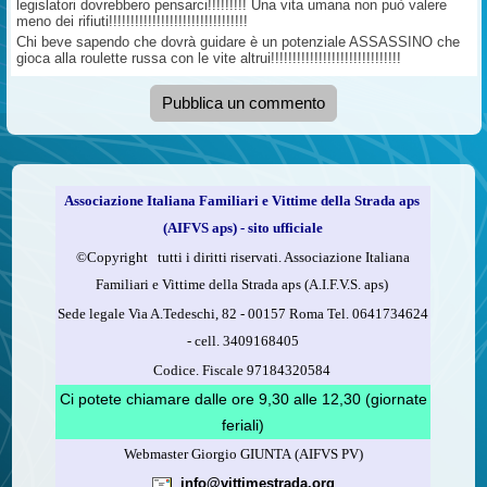
legislatori dovrebbero pensarci!!!!!!!!! Una vita umana non può valere
meno dei rifiuti!!!!!!!!!!!!!!!!!!!!!!!!!!!!!!!!
Chi beve sapendo che dovrà guidare è un potenziale ASSASSINO che
gioca alla roulette russa con le vite altrui!!!!!!!!!!!!!!!!!!!!!!!!!!!!!!
Pubblica un commento
Associazione Italiana Familiari e Vittime della Strada aps
(AIFVS aps) - sito ufficiale
©​Copyright tutti i diritti riservati. Associazione Italiana
Familiari e Vittime della Strada aps (A.I.F.V.S. aps)
Sede legale Via A.Tedeschi, 82 - 00157 Roma Tel. 0641734624
-
cell.
3409168405
Codice. Fiscale 97184320584
Ci potete chiamare dalle ore 9,30 alle 12,30 (giornate
feriali)
Webmaster Giorgio GIUNTA (AIFVS PV)
info@vittimestrada.org