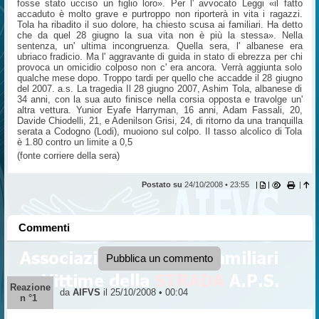
fosse stato ucciso un figlio loro». Per l' avvocato Leggi «il fatto
accaduto è molto grave e purtroppo non riporterà in vita i ragazzi.
Tola ha ribadito il suo dolore, ha chiesto scusa ai familiari. Ha detto
che da quel 28 giugno la sua vita non è più la stessa». Nella
sentenza, un' ultima incongruenza. Quella sera, l' albanese era
ubriaco fradicio. Ma l' aggravante di guida in stato di ebrezza per chi
provoca un omicidio colposo non c' era ancora. Verrà aggiunta solo
qualche mese dopo. Troppo tardi per quello che accadde il 28 giugno
del 2007. a.s. La tragedia Il 28 giugno 2007, Ashim Tola, albanese di
34 anni, con la sua auto finisce nella corsia opposta e travolge un'
altra vettura. Yunior Eyafe Harryman, 16 anni, Adam Fassali, 20,
Davide Chiodelli, 21, e Adenilson Grisi, 24, di ritorno da una tranquilla
serata a Codogno (Lodi), muoiono sul colpo. Il tasso alcolico di Tola
è 1.80 contro un limite a 0,5
(fonte corriere della sera)
Postato su
24/10/2008 • 23:55
|
|
|
Commenti
Pubblica un commento
Reazione
da
AIFVS
il 25/10/2008 • 00:04
n °1