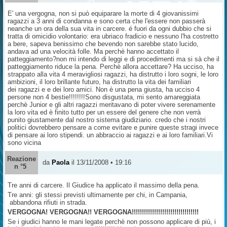
E' una vergogna, non si può equiparare la morte di 4 giovanissimi
ragazzi a 3 anni di condanna e sono certa che l'essere non passerà
neanche un ora della sua vita in carcere. é fuori da ogni dubbio che si
tratta di omicidio volontario: era ubriaco fradicio e nessuno l'ha costretto
a bere, sapeva benissimo che bevendo non sarebbe stato lucido,
andava ad una velocità folle. Ma perchè hanno accettato il
patteggiamento?non mi intendo di leggi e di procedimenti ma si sà che il
patteggiamento riduce la pena. Perchè allora accettare? Ha ucciso, ha
strappato alla vita 4 meravigliosi ragazzi, ha distrutto i loro sogni, le loro
ambizioni, il loro brillante futuro, ha distrutto la vita dei familiari
dei ragazzi e e dei loro amici. Non è una pena giusta, ha ucciso 4
persone non 4 bestie!!!!!!!!Sono disgustata, mi sento amareggiata
perchè Junior e gli altri ragazzi meritavano di poter vivere serenamente
la loro vita ed è finito tutto per un essere del genere che non verrà
punito giustamente dal nostro sistema giudiziario. credo che i nostri
politici dovrebbero pensare a come evitare e punire queste stragi invece
di pensare ai loro stipendi. un abbraccio ai ragazzi e ai loro familiari.Vi
sono vicina
Reazione
da
Paola
il 13/11/2008 • 19:16
n °5
Tre anni di carcere. Il Giudice ha applicato il massimo della pena.
Tre anni: gli stessi previsti ultimamente per chi, in Campania,
abbandona rifiuti in strada.
VERGOGNA! VERGOGNA!! VERGOGNA!!!!!!!!!!!!!!!!!!!!!!!!!!!!!!!!!
Se i giudici hanno le mani legate perchè non possono applicare di più, i