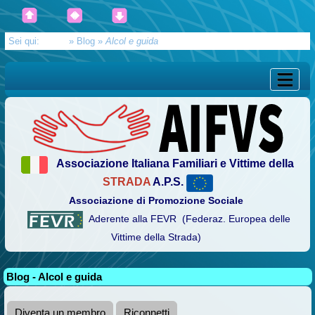
Sei qui:
Home
»
Blog
»
Alcol e guida
Associazione Italiana Familiari e Vittime della
STRADA
A.P.S.
Associazione di Promozione Sociale
Aderente alla FEVR (Federaz. Europea delle
Vittime della Strada)
Blog - Alcol e guida
Diventa un membro
Riconnetti