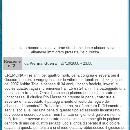
fiaccolata ricordo ragazzi vittime strada incidente ubriaco volante
albanese immigrato protesta insicurezza
Reazione
da
Pierina_Guerra
il 27/10/2008 • 23:58
n °2
CREMONA - Tre anni per quattro morti, pena congrua e severa per il
Giudice, sentenza vergognosa per le vittime e i familiari. il 28 giugno
del 2007 Ashim Tola, albanese di 34 anni, ubriaco fradicio, investì e
uccise quattro ragazzi cremonesi fra i 16 e i 24 anni. Ha patteggiato una
condanna a tre anni. Omicidio colposo plurimo con guida in stato di
ubriachezza. Il giudice Pio Massa ha ritenuto la pena
«congrua e
severa»
e ha accettato il patteggiamento chiesto dal legale dell'
albanese. Li sconterà? Probabilmente no, verrà chiesto l'affidamento ai
servizi sociali e, per una pena di questo tipo ed essendo incensurato,
dovrebbero essere concessi, non ha fatto un giorno di galera e non lo
farà, forse se avesse maltrattato degli animali sarebbe già in prigione. Il
genitore di uno dei quattro ragazzi uccisi grida disperato il suo dolore
davanti a questa sentenza e si chiede cosa avrebbe deciso il giudice se