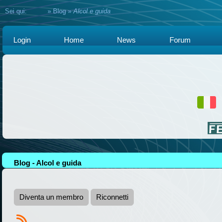
Sei qui:
Home
»
Blog
»
Alcol e guida
Login
Home
News
Forum
Blog - Alcol e guida
Diventa un membro
Riconnetti