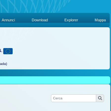
Annunci
Download
Explorer
Mappa
S.
rada)