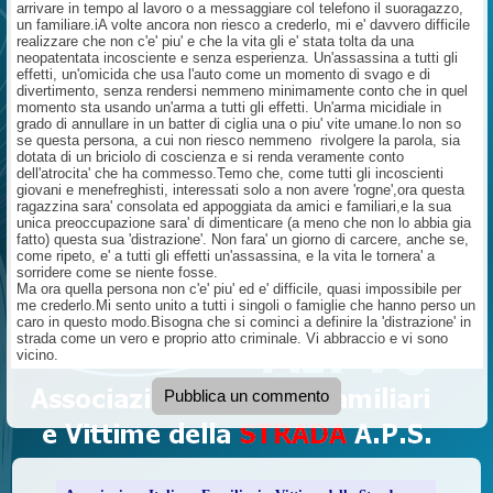
arrivare in tempo al lavoro o a messaggiare col telefono il suoragazzo,
un familiare.iA volte ancora non riesco a crederlo, mi e' davvero difficile
realizzare che non c'e' piu' e che la vita gli e' stata tolta da una
neopatentata incosciente e senza esperienza. Un'assassina a tutti gli
effetti, un'omicida che usa l'auto come un momento di svago e di
divertimento, senza rendersi nemmeno minimamente conto che in quel
momento sta usando un'arma a tutti gli effetti. Un'arma micidiale in
grado di annullare in un batter di ciglia una o piu' vite umane.Io non so
se questa persona, a cui non riesco nemmeno rivolgere la parola, sia
dotata di un briciolo di coscienza e si renda veramente conto
dell'atrocita' che ha commesso.Temo che, come tutti gli incoscienti
giovani e menefreghisti, interessati solo a non avere 'rogne',ora questa
ragazzina sara' consolata ed appoggiata da amici e familiari,e la sua
unica preoccupazione sara' di dimenticare (a meno che non lo abbia gia
fatto) questa sua 'distrazione'. Non fara' un giorno di carcere, anche se,
come ripeto, e' a tutti gli effetti un'assassina, e la vita le tornera' a
sorridere come se niente fosse.
Ma ora quella persona non c'e' piu' ed e' difficile, quasi impossibile per
me crederlo.Mi sento unito a tutti i singoli o famiglie che hanno perso un
caro in questo modo.Bisogna che si cominci a definire la 'distrazione' in
strada come un vero e proprio atto criminale. Vi abbraccio e vi sono
vicino.
Pubblica un commento