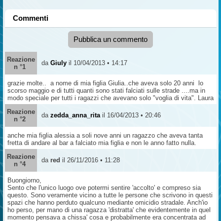
Commenti
Pubblica un commento
Reazione
da
Giuly
il 10/04/2013 • 14:17
n °1
grazie molte.. a nome di mia figlia Giulia..che aveva solo 20 anni lo
scorso maggio e di tutti quanti sono stati falciati sulle strade ....ma in
modo speciale per tutti i ragazzi che avevano solo "voglia di vita". Laura
Reazione
da
zedda_anna_rita
il 16/04/2013 • 20:46
n °2
anche mia figlia alessia a soli nove anni un ragazzo che aveva tanta
fretta di andare al bar a falciato mia figlia e non le anno fatto nulla.
Reazione
da
red
il 26/11/2016 • 11:28
n °4
Buongiorno,
Sento che l'unico luogo ove potermi sentire 'accolto' e compreso sia
questo. Sono veramente vicino a tutte le persone che scrivono in questi
spazi che hanno perduto qualcuno mediante omicidio stradale. Anch'io
ho perso, per mano di una ragazza 'distratta' che evidentemente in quel
momento pensava a chissa' cosa e probabilmente era concentrata ad