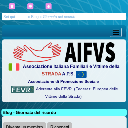
Sei qui:
Home
»
Blog
»
Giornata del ricordo
Associazione Italiana Familiari e Vittime della
STRADA
A.P.S.
Associazione di Promozione Sociale
Aderente alla FEVR (Federaz. Europea delle
Vittime della Strada)
Blog - Giornata del ricordo
Diventa un membro
Riconnetti