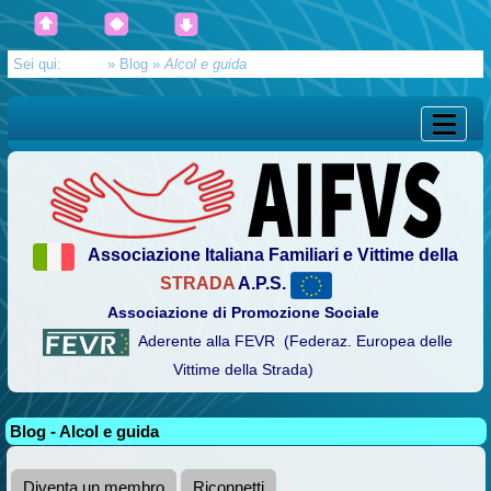
Sei qui:
Home
»
Blog
»
Alcol e guida
Associazione Italiana Familiari e Vittime della
STRADA
A.P.S.
Associazione di Promozione Sociale
Aderente alla FEVR (Federaz. Europea delle
Vittime della Strada)
Blog - Alcol e guida
Diventa un membro
Riconnetti