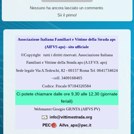
Nessuno ha ancora lasciato un commento.
Sii il primo!
Associazione Italiana Familiari e Vittime della Strada aps
(AIFVS aps) - sito ufficiale
©​Copyright tutti i diritti riservati. Associazione Italiana
Familiari e Vittime della Strada aps (A.I.F.V.S. aps)
Sede legale Via A.Tedeschi, 82 - 00157 Roma Tel. 0641734624
-
cell.
3409168405
Codice. Fiscale 97184320584
Ci potete chiamare dalle ore 9,30 alle 12,30 (giornate
feriali)
Webmaster Giorgio GIUNTA (AIFVS PV)
info@vittimestrada.org
PEC
Aifvs_aps@pec.it