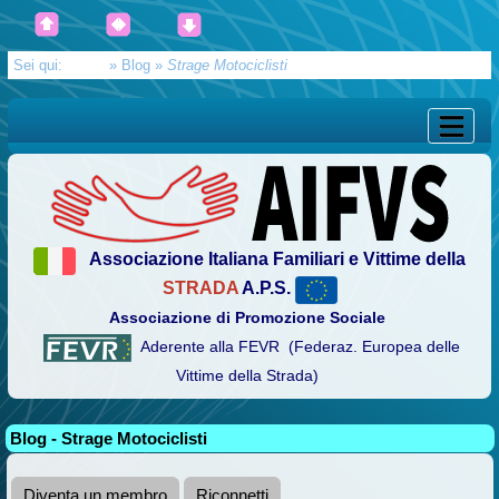
Sei qui:
Home
»
Blog
»
Strage Motociclisti
Associazione Italiana Familiari e Vittime della
STRADA
A.P.S.
Associazione di Promozione Sociale
Aderente alla FEVR (Federaz. Europea delle
Vittime della Strada)
Blog - Strage Motociclisti
Diventa un membro
Riconnetti