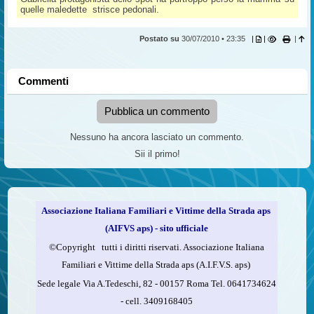
quelle maledette strisce pedonali.
Postato su
30/07/2010 • 23:35
|
|
|
Commenti
Pubblica un commento
Nessuno ha ancora lasciato un commento.
Sii il primo!
Associazione Italiana Familiari e Vittime della Strada aps
(AIFVS aps) - sito ufficiale
©​Copyright tutti i diritti riservati. Associazione Italiana
Familiari e Vittime della Strada aps (A.I.F.V.S. aps)
Sede legale Via A.Tedeschi, 82 - 00157 Roma Tel. 0641734624
-
cell.
3409168405