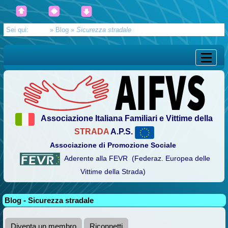
Sei qui:
Home
»
Blog
»
Sicurezza stradale
Associazione Italiana Familiari e Vittime della
STRADA
A.P.S.
Associazione di Promozione Sociale
Aderente alla FEVR (Federaz. Europea delle
Vittime della Strada)
Blog - Sicurezza stradale
Diventa un membro
Riconnetti