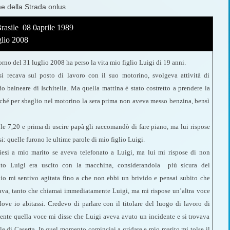
me della Strada onlus
Brasile 08 0aprile 1989
glio 2008
rno del 31 luglio 2008 ha perso la vita mio figlio Luigi di 19 anni.
si recava sul posto di lavoro con il suo motorino, svolgeva attività di
do balneare di Ischitella. Ma quella mattina è stato costretto a prendere la
ché per sbaglio nel motorino la sera prima non aveva messo benzina, bensì
 le 7,20 e prima di uscire papà gli raccomandò di fare piano, ma lui rispose
i: quelle furono le ultime parole di mio figlio Luigi.
iesi a mio marito se aveva telefonato a Luigi, ma lui mi rispose di non
nto Luigi era uscito con la macchina, considerandola più sicura del
io mi sentivo agitata fino a che non ebbi un brivido e pensai subito che
va, tanto che chiamai immediatamente Luigi, ma mi rispose un’altra voce
ove io abitassi. Credevo di parlare con il titolare del luogo di lavoro di
ente quella voce mi disse che Luigi aveva avuto un incidente e si trovava
le di Caserta. In quel momento cominciai a gridare e mio marito mi tolse il