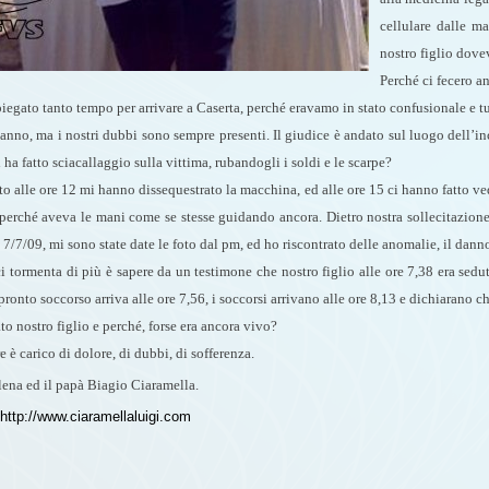
cellulare dalle m
nostro figlio dove
Perché ci fecero a
gato tanto tempo per arrivare a Caserta, perché eravamo in stato confusionale e tutt
anno, ma i nostri dubbi sono sempre presenti. Il giudice è andato sul luogo dell’i
 ha fatto sciacallaggio sulla vittima, rubandogli i soldi e le scarpe?
to alle ore 12 mi hanno dissequestrato la macchina, ed alle ore 15 ci hanno fatto v
 perché aveva le mani come se stesse guidando ancora. Dietro nostra sollecitazione
 7/7/09, mi sono state date le foto dal pm, ed ho riscontrato delle anomalie, il danno
i tormenta di più è sapere da un testimone che nostro figlio alle ore 7,38 era sedu
pronto soccorso arriva alle ore 7,56, i soccorsi arrivano alle ore 8,13 e dichiarano ch
to nostro figlio e perché, forse era ancora vivo?
e è carico di dolore, di dubbi, di sofferenza.
na ed il papà Biagio Ciaramella.
http://www.ciaramellaluigi.com