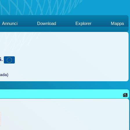
Annunci
Download
Explorer
Mappa
S.
rada)