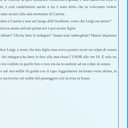
ani, e così crudelmente anche a lui è stato detto che se volevamo vedere
vamo recarci alla sala mortuaria di Caserta.
ndare a Caserta e non sul luogo dell’incidente, visto che Luigi era morto?
avia siamo arrivati prima noi e poi nostro figlio.
ncidente? Chi ha fatto le indagini? Siamo stati imbrogliati? Hanno depistato
edere Luigi, e notai che mio figlio non aveva potuto avere un colpo di sonno
 chi indagava ha fatto le foto alla macchina l’1/8/08 alle ore 16. E solo un
 era visibile in quelle foto e non era da ricondurre ad un colpo di sonno.
to sul suo sedile di guida con il capo leggermente inclinato verso destra, la
e era riverso sul sedile del passeggero con la testa in basso.