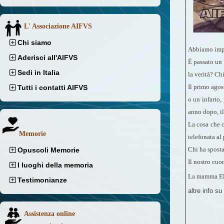
L' Associazione AIFVS
Chi siamo
Abbiamo impie
Aderisci all'AIFVS
È passato un 
Sedi in Italia
la verità? Chi
Il primo agos
Tutti i contatti AIFVS
o un infarto,
anno dopo, il
La cosa che c
Memorie
telefonata al 
Chi ha sposta
Opuscoli Memorie
Il nostro cuor
I luoghi della memoria
La mamma Ele
Testimonianze
altre info su
Assistenza online