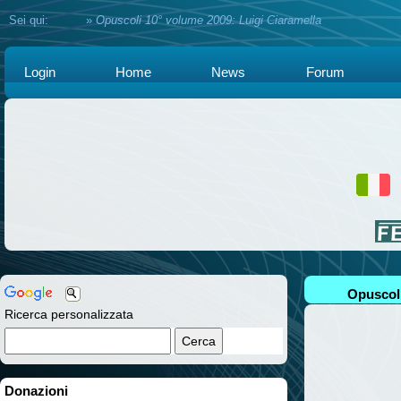
Sei qui:
Home
»
Opuscoli 10° volume 2009: Luigi Ciaramella
Login
Home
News
Forum
Opuscoli
Ricerca personalizzata
Donazioni