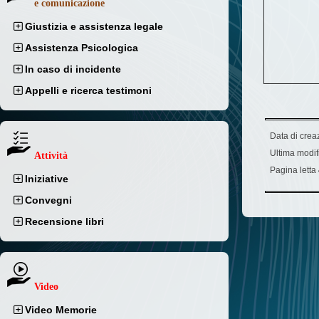
e comunicazione
Giustizia e assistenza legale
Assistenza Psicologica
In caso di incidente
Appelli e ricerca testimoni
Data di crea
Ultima modif
Attività
Pagina letta
Iniziative
Convegni
Recensione libri
Video
Video Memorie