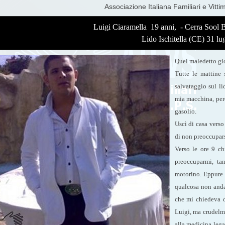
Associazione Italiana Familiari e Vitti
Luigi Ciaramella 19 anni, - Cerra Sool 
Lido Ischitella (CE) 31 lu
Quel maledetto gio
Tutte le mattine 
salvataggio sul li
mia macchina, per
gasolio.
Uscì di casa verso
di non preoccupars
Verso le ore 9 ch
preoccuparmi, ta
motorino. Eppure 
qualcosa non anda
che mi chiedeva d
Luigi, ma crudelm
alla medicina lega