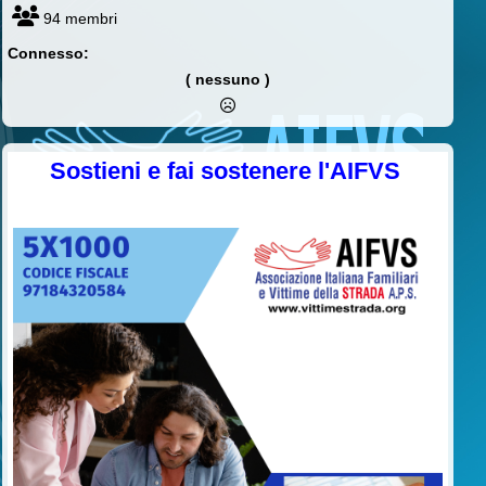
94 membri
Connesso:
( nessuno )
Sostieni e fai sostenere l'AIFVS