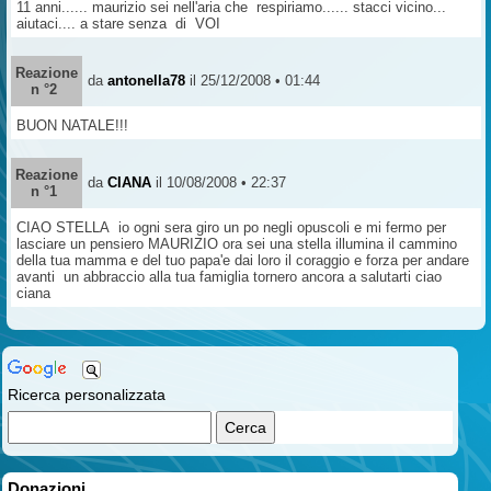
11 anni...... maurizio sei nell'aria che respiriamo...... stacci vicino...
aiutaci.... a stare senza di VOI
Reazione
da
antonella78
il 25/12/2008 • 01:44
n °2
BUON NATALE!!!
Reazione
da
CIANA
il 10/08/2008 • 22:37
n °1
CIAO STELLA io ogni sera giro un po negli opuscoli e mi fermo per
lasciare un pensiero MAURIZIO ora sei una stella illumina il cammino
della tua mamma e del tuo papa'e dai loro il coraggio e forza per andare
avanti un abbraccio alla tua famiglia tornero ancora a salutarti ciao
ciana
Ricerca personalizzata
Donazioni