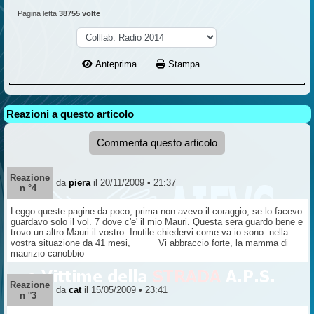
Pagina letta
38755 volte
Anteprima ...
Stampa ...
Reazioni a questo articolo
Commenta questo articolo
Reazione
da
piera
il 20/11/2009 • 21:37
n °4
Leggo queste pagine da poco, prima non avevo il coraggio, se lo facevo
guardavo solo il vol. 7 dove c'e' il mio Mauri. Questa sera guardo bene e
trovo un altro Mauri il vostro. Inutile chiedervi come va io sono nella
vostra situazione da 41 mesi, Vi abbraccio forte, la mamma di
maurizio canobbio
Reazione
da
cat
il 15/05/2009 • 23:41
n °3