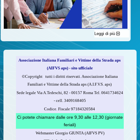
Leggi di più
C'è un modo di contribuire alle attività dell’A.I.F.V.S. a favore
delle vittime della strada e per dare giustizia ai superstiti ed ai
loro familiari che non costa nulla: devolvere il 5 per mille della
propria dichiarazione dei redditi all’A.I.F.V.S.
Associazione Italiana Familiari e Vittime della Strada aps
Come fare
(AIFVS aps) - sito ufficiale
1.
Compila la scheda CUD o del modello 730.
©​Copyright tutti i diritti riservati. Associazione Italiana
2.
Firma nel riquadro indicato come “Sostegno delle
Familiari e Vittime della Strada aps (A.I.F.V.S. aps)
organizzazioni non lucrative di utilità sociale, delle associazioni
Sede legale Via A.Tedeschi, 82 - 00157 Roma Tel. 0641734624
di promozione sociale...”
-
cell.
3409168405
3.
Indica nel riquadro
il codice fiscale dell’A.I.F.V.S.:
Codice. Fiscale 97184320584
97184320584
Ci potete chiamare dalle ore 9,30 alle 12,30 (giornate
feriali)
Webmaster Giorgio GIUNTA (AIFVS PV)