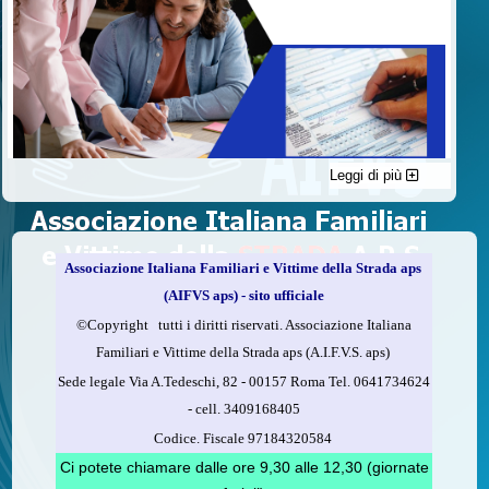
Leggi di più
C'è un modo di contribuire alle attività dell’A.I.F.V.S. a favore
delle vittime della strada e per dare giustizia ai superstiti ed ai
loro familiari che non costa nulla: devolvere il 5 per mille della
propria dichiarazione dei redditi all’A.I.F.V.S.
Associazione Italiana Familiari e Vittime della Strada aps
Come fare
(AIFVS aps) - sito ufficiale
1.
Compila la scheda CUD o del modello 730.
©​Copyright tutti i diritti riservati. Associazione Italiana
2.
Firma nel riquadro indicato come “Sostegno delle
Familiari e Vittime della Strada aps (A.I.F.V.S. aps)
organizzazioni non lucrative di utilità sociale, delle associazioni
Sede legale Via A.Tedeschi, 82 - 00157 Roma Tel. 0641734624
di promozione sociale...”
-
cell.
3409168405
3.
Indica nel riquadro
il codice fiscale dell’A.I.F.V.S.:
Codice. Fiscale 97184320584
97184320584
Ci potete chiamare dalle ore 9,30 alle 12,30 (giornate