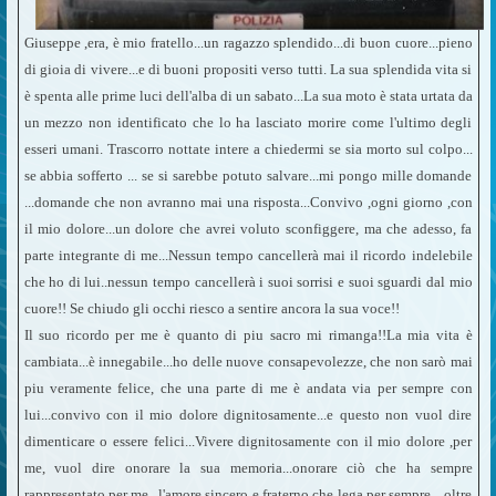
Giuseppe ,era, è mio fratello...un ragazzo splendido...di buon cuore...pieno
di gioia di vivere...e di buoni propositi verso tutti. La sua splendida vita si
è spenta alle prime luci dell'alba di un sabato...La sua moto è stata urtata da
un mezzo non identificato che lo ha lasciato morire come l'ultimo degli
esseri umani. Trascorro nottate intere a chiedermi se sia morto sul colpo...
se abbia sofferto ... se si sarebbe potuto salvare...mi pongo mille domande
...domande che non avranno mai una risposta...Convivo ,ogni giorno ,con
il mio dolore...un dolore che avrei voluto sconfiggere, ma che adesso, fa
parte integrante di me...Nessun tempo cancellerà mai il ricordo indelebile
che ho di lui..nessun tempo cancellerà i suoi sorrisi e suoi sguardi dal mio
cuore!! Se chiudo gli occhi riesco a sentire ancora la sua voce!!
Il suo ricordo per me è quanto di piu sacro mi rimanga!!La mia vita è
cambiata...è innegabile...ho delle nuove consapevolezze, che non sarò mai
piu veramente felice, che una parte di me è andata via per sempre con
lui...convivo con il mio dolore dignitosamente...e questo non vuol dire
dimenticare o essere felici...Vivere dignitosamente con il mio dolore ,per
me, vuol dire onorare la sua memoria...onorare ciò che ha sempre
rappresentato per me...l'amore sincero e fraterno che lega per sempre... oltre