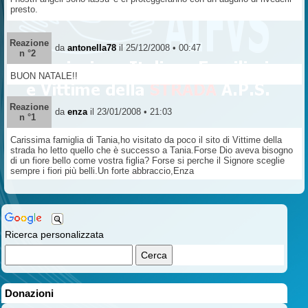
presto.
Reazione
da
antonella78
il 25/12/2008 • 00:47
n °2
BUON NATALE!!
Reazione
da
enza
il 23/01/2008 • 21:03
n °1
Carissima famiglia di Tania,ho visitato da poco il sito di Vittime della
strada ho letto quello che è successo a Tania.Forse Dio aveva bisogno
di un fiore bello come vostra figlia? Forse si perche il Signore sceglie
sempre i fiori più belli.Un forte abbraccio,Enza
Ricerca personalizzata
Donazioni