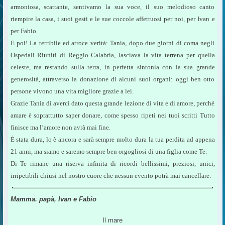
armoniosa, scattante, sentivamo la sua voce, il suo melodioso canto
riempire la casa, i suoi gesti e le sue coccole affettuosi per noi, per Ivan e
per Fabio.
E poi! La terribile ed atroce verità: Tania, dopo due giorni di coma negli
Ospedali Riuniti di Reggio Calabria, lasciava la vita terrena per quella
celeste, ma restando sulla terra, in perfetta sintonia con la sua grande
generosità, attraverso la donazione di alcuni suoi organi: oggi ben otto
persone vivono una vita migliore grazie a lei.
Grazie Tania di averci dato questa grande lezione dì vita e di amore, perché
amare è soprattutto saper donare, come spesso ripeti nei tuoi scritti Tutto
finisce ma l’amore non avrà mai fine.
È stata dura, lo è ancora e sarà sempre molto dura la tua perdita ad appena
21 anni, ma siamo e saremo sempre ben orgogliosi di una figlia come Te.
Di Te rimane una riserva infinita di ricordi bellissimi, preziosi, unici,
irripetibili chiusi nel nostro cuore che nessun evento potrà mai cancellare.
M
amma. papà, Ivan e Fabio
Il mare