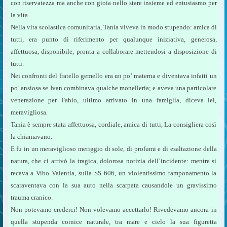
con riservatezza ma anche con gioia nello stare insieme ed entusiasmo per
la vita.
Nella vita scolastica comunitaria, Tania viveva in modo stupendo: amica di
tutti, era punto di riferimento per qualunque iniziativa, generosa,
affettuosa, disponibile, pronta a collaborare mettendosi a disposizione di
tutti.
Nei confronti del fratello gemello era un po’ materna e diventava infatti un
po’ ansiosa se Ivan combinava qualche monelleria; e aveva una particolare
venerazione per Fabio, ultimo arrivato in una famiglia, diceva lei,
meravigliosa.
Tania è sempre stata affettuosa, cordiale, amica di tutti, La consigliera così
la chiamavano.
E fu in un meraviglioso meriggio di sole, di profumi e di esaltazione della
natura, che ci arrivò la tragica, dolorosa notizia dell’incidente: mentre si
recava a Vibo Valentia, sulla SS 606, un violentissimo tamponamento la
scaraventava con la sua auto nella scarpata causandole un gravissimo
trauma cranico.
Non potevamo crederci! Non volevamo accettarlo! Rivedevamo ancora in
quella stupenda cornice naturale, tra mare e cielo la sua figuretta