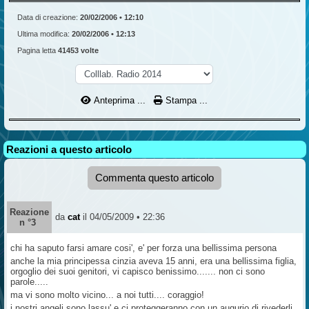
Data di creazione:
20/02/2006 • 12:10
Ultima modifica:
20/02/2006 • 12:13
Pagina letta
41453 volte
Anteprima ...
Stampa ...
Reazioni a questo articolo
Commenta questo articolo
Reazione
da
cat
il 04/05/2009 • 22:36
n °3
chi ha saputo farsi amare cosi', e' per forza una bellissima persona
anche la mia principessa cinzia aveva 15 anni, era una bellissima figlia,
orgoglio dei suoi genitori, vi capisco benissimo....... non ci sono
parole.....
ma vi sono molto vicino... a noi tutti.... coraggio!
i nostri angeli sono lassu' e ci proteggeranno con un augurio di rivederli