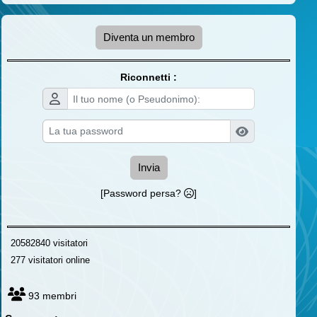
Diventa un membro
Riconnetti :
Invia
[Password persa?
]
20582840 visitatori
277 visitatori online
93 membri