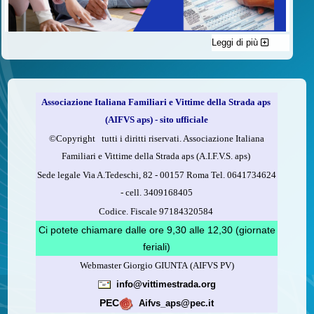
Leggi di più
C'è un modo di contribuire alle attività dell’A.I.F.V.S. a favore
delle vittime della strada e per dare giustizia ai superstiti ed ai
loro familiari che non costa nulla: devolvere il 5 per mille della
propria dichiarazione dei redditi all’A.I.F.V.S.
Associazione Italiana Familiari e Vittime della Strada aps
Come fare
(AIFVS aps) - sito ufficiale
1.
Compila la scheda CUD o del modello 730.
©​Copyright tutti i diritti riservati. Associazione Italiana
2.
Firma nel riquadro indicato come “Sostegno delle
Familiari e Vittime della Strada aps (A.I.F.V.S. aps)
organizzazioni non lucrative di utilità sociale, delle associazioni
Sede legale Via A.Tedeschi, 82 - 00157 Roma Tel. 0641734624
di promozione sociale...”
-
cell.
3409168405
3.
Indica nel riquadro
il codice fiscale dell’A.I.F.V.S.:
Codice. Fiscale 97184320584
97184320584
Ci potete chiamare dalle ore 9,30 alle 12,30 (giornate
feriali)
Webmaster Giorgio GIUNTA (AIFVS PV)
Leggi come fare
info@vittimestrada.org
(versione stampabile)
PEC
Aifvs_aps@pec.it