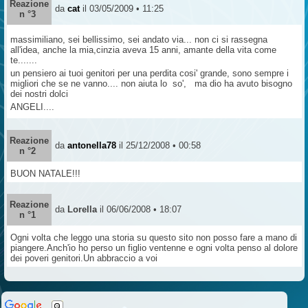
Reazione
da
cat
il 03/05/2009 • 11:25
n °3
massimiliano, sei bellissimo, sei andato via... non ci si rassegna
all'idea, anche la mia,cinzia aveva 15 anni, amante della vita come
te.......
un pensiero ai tuoi genitori per una perdita cosi' grande, sono sempre i
migliori che se ne vanno.... non aiuta lo so', ma dio ha avuto bisogno
dei nostri dolci
ANGELI....
Reazione
da
antonella78
il 25/12/2008 • 00:58
n °2
BUON NATALE!!!
Reazione
da
Lorella
il 06/06/2008 • 18:07
n °1
Ogni volta che leggo una storia su questo sito non posso fare a mano di
piangere.Anch'io ho perso un figlio ventenne e ogni volta penso al dolore
dei poveri genitori.Un abbraccio a voi