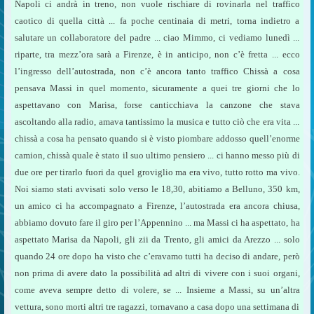
Napoli ci andrà in treno, non vuole rischiare di rovinarla nel traffico
caotico di quella città ... fa poche centinaia di metri, torna indietro a
salutare un collaboratore del padre ... ciao Mimmo, ci vediamo lunedì ...
riparte, tra mezz’ora sarà a Firenze, è in anticipo, non c’è fretta ... ecco
l’ingresso dell’autostrada, non c’è ancora tanto traffico Chissà a cosa
pensava Massi in quel momento, sicuramente a quei tre giorni che lo
aspettavano con Marisa, forse canticchiava la canzone che stava
ascoltando alla radio, amava tantissimo la musica e tutto ciò che era vita ...
chissà a cosa ha pensato quando si è visto piombare addosso quell’enorme
camion, chissà quale è stato il suo ultimo pensiero ... ci hanno messo più di
due ore per tirarlo fuori da quel groviglio ma era vivo, tutto rotto ma vivo.
Noi siamo stati avvisati solo verso le 18,30, abitiamo a Belluno, 350 km,
un amico ci ha accompagnato a Firenze, l’autostrada era ancora chiusa,
abbiamo dovuto fare il giro per l’Appennino ... ma Massi ci ha aspettato, ha
aspettato Marisa da Napoli, gli zii da Trento, gli amici da Arezzo ... solo
quando 24 ore dopo ha visto che c’eravamo tutti ha deciso di andare, però
non prima di avere dato la possibilità ad altri di vivere con i suoi organi,
come aveva sempre detto di volere, se ... Insieme a Massi, su un’altra
vettura, sono morti altri tre ragazzi, tornavano a casa dopo una settimana di