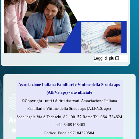
Leggi di più
C'è un modo di contribuire alle attività dell’A.I.F.V.S. a favore
delle vittime della strada e per dare giustizia ai superstiti ed ai
loro familiari che non costa nulla: devolvere il 5 per mille della
propria dichiarazione dei redditi all’A.I.F.V.S.
Associazione Italiana Familiari e Vittime della Strada aps
Come fare
(AIFVS aps) - sito ufficiale
1.
Compila la scheda CUD o del modello 730.
©​Copyright tutti i diritti riservati. Associazione Italiana
2.
Firma nel riquadro indicato come “Sostegno delle
Familiari e Vittime della Strada aps (A.I.F.V.S. aps)
organizzazioni non lucrative di utilità sociale, delle associazioni
Sede legale Via A.Tedeschi, 82 - 00157 Roma Tel. 0641734624
di promozione sociale...”
-
cell.
3409168405
3.
Indica nel riquadro
il codice fiscale dell’A.I.F.V.S.:
Codice. Fiscale 97184320584
97184320584