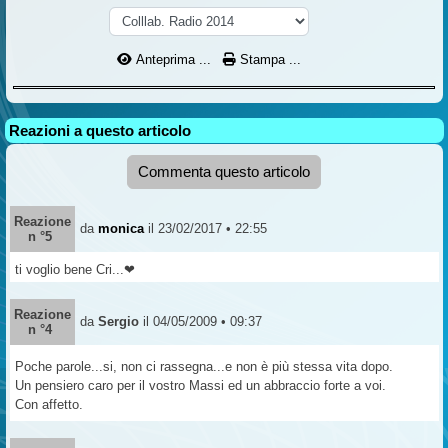
Anteprima ...
Stampa ...
Reazioni a questo articolo
Commenta questo articolo
Reazione
da
monica
il 23/02/2017 • 22:55
n °5
ti voglio bene Cri...❤
Reazione
da
Sergio
il 04/05/2009 • 09:37
n °4
Poche parole...si, non ci rassegna...e non è più stessa vita dopo.
Un pensiero caro per il vostro Massi ed un abbraccio forte a voi.
Con affetto.