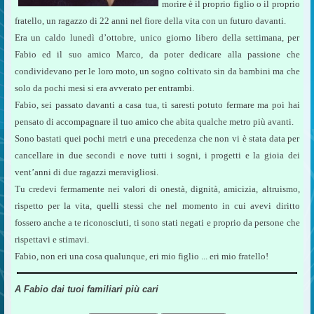
morire è il proprio figlio o il proprio
fratello, un ragazzo di 22 anni nel fiore della vita con un futuro davanti.
Era un caldo lunedì d’ottobre, unico giorno libero della settimana, per
Fabio ed il suo amico Marco, da poter dedicare alla passione che
condividevano per le loro moto, un sogno coltivato sin da bambini ma che
solo da pochi mesi si era avverato per entrambi.
Fabio, sei passato davanti a casa tua, ti saresti potuto fermare ma poi hai
pensato di accompagnare il tuo amico che abita qualche metro più avanti.
Sono bastati quei pochi metri e una precedenza che non vi è stata data per
cancellare in due secondi e nove tutti i sogni, i progetti e la gioia dei
vent’anni di due ragazzi meravigliosi.
Tu credevi fermamente nei valori di onestà, dignità, amicizia, altruismo,
rispetto per la vita, quelli stessi che nel momento in cui avevi diritto
fossero anche a te riconosciuti, ti sono stati negati e proprio da persone che
rispettavi e stimavi.
Fabio, non eri una cosa qualunque, eri mio figlio ... eri mio fratello!
A
Fabio dai tuoi familiari più cari