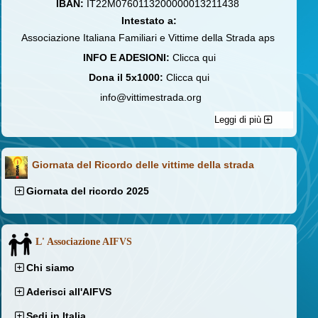
IBAN:
IT22M0760113200000013211438
Intestato a:
Associazione Italiana Familiari e Vittime della Strada aps
INFO E ADESIONI:
Clicca qui
Dona il 5x1000:
Clicca qui
info@vittimestrada.org
Leggi di più
Giornata del Ricordo delle vittime della strada
Giornata del ricordo 2025
L' Associazione AIFVS
Chi siamo
Aderisci all'AIFVS
Sedi in Italia