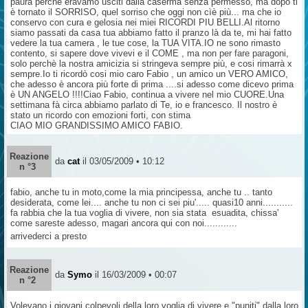
paura perche eravamo usciti dalla caserma senza permesso, ma dopo ti
è tornato il SORRISO, quel sorriso che oggi non cìè più... ma che io
conservo con cura e gelosia nei miei RICORDI PIU BELLI.Al ritorno
siamo passati da casa tua abbiamo fatto il pranzo là da te, mi hai fatto
vedere la tua camera , le tue cose, la TUA VITA.IO ne sono rimasto
contento, si sapere dove vivevi e il COME , ma non per fare paragoni,
solo perchè la nostra amicizia si stringeva sempre più, e cosi rimarrà x
sempre.Io ti ricordò cosi mio caro Fabio , un amico un VERO AMICO,
che adesso è ancora più forte di prima ....si adesso come dicevo prima
è UN ANGELO !!!!Ciao Fabio, continua a vivere nel mio CUORE.Una
settimana fà circa abbiamo parlato di Te, io e francesco. Il nostro è
stato un ricordo con emozioni forti, con stima
CIAO MIO GRANDISSIMO AMICO FABIO.
Reazione
da
cat
il 03/05/2009 • 10:12
n °3
fabio, anche tu in moto,come la mia principessa, anche tu .. tanto
desiderata, come lei.... anche tu non ci sei piu'..... quasi10 anni...........
fa rabbia che la tua voglia di vivere, non sia stata esuadita, chissa'
come sareste adesso, magari ancora qui con noi............
arrivederci a presto
Reazione
da
Symo
il 16/03/2009 • 00:07
n °2
Volevano i giovani colpevoli della loro voglia di vivere e "puniti" dalla loro