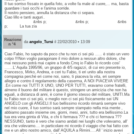
Il tuo sorriso fissato in quella foto, a volte fa male al cuore,... ma, basta
guardare i tuoi occhi e l'anima sorride.
Il nostro pensiero, annulla la distanza che ci separa.
Ciao lillo e tanti auguri..
&nbs p; &nbs p; &nbs
p; La tua zia
Reazione
da
angelo_Tursi
il 22/02/2010 • 13:09
n °4
Ciao Fabio, ho saputo da poco che tu non ci sei più ...... è stato un vero
colpo !!!Non voglio paragonare il mio dolore a nessun altro dolore, che
mai nessuno potrà mai capire a fondo.Cmq io Fabio lo ricordo cosi'
.......L' Aquila 1995/96, un gruppo di 4/5 ragazzi, di cui ero presente io,
Francesco, Mirko, Andrea, e ceri tu Fabio, ti eri unito alla nostra
compagnia perchè eri come noi, sano, ti piaceva la vita, eri sempre
allegro e contro il regolamento della caserma, A NOI PIACEVA VIVERE
.Eri come noi TUTTI X UNO, UNO PER TUTTI, eravamo come fratelli,
almeno il buono del militare è questo, stringere un amicizia che non ha
eguali, a distanza di anni, è come il giorno stesso del militare, UNITI.Ma
tu Fabio non ci sei più, o meglio non ci sei più fisicamente sei UN
ANGELO con gli ANGELI.Il tuo bellissimo ricordo rimarrà sempre vivo
nel mio cuore, il tuo sorriso sarà sempre stampato nella mia mente ,
abbiamo passato insieme ore, giorni, mesi, anni, tutto era bellissimo.La
tua era vera grinta di Vita, e chi ti fermava ??? e chi ci fermava ???
NESSUNO, tanto è vero che siamo andati nei luoghi che volevamo, all'
ora che volevamo.... in particolare mi ricordo il viaggio che hai fatto con
me e un altro nostro amico, dall' AQUILA a Rimini.....All ' inizio avevi