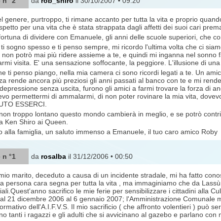
 n °2
da
rob_shiro
il 30/10/2007 • 09:20
l genere, purtroppo, ti rimane accanto per tutta la vita e proprio quando
 rispetto per una vita che è stata strappata dagli affetti dei suoi cari p
fortuna di dividere con Emanuele, gli anni delle scuole superiori, che co
ti sogno spesso e ti penso sempre, mi ricordo l'ultima volta che ci siamo v
non potrò mai più ridere assieme a te, e quindi mi inganna nel sonno f
armi visita. E' una sensazione soffocante, la peggiore. L'illusione di una
he ti penso piango, nella mia camera ci sono ricordi legati a te. Un ami
a rende ancora più preziosi gli anni passati al banco con te e mi rende a
depressione senza uscita, furono gli amici a farmi trovare la forza di an
vo permettermi di ammalarmi, di non poter rovinare la mia vita, dovevo r
VUTO ESSERCI.
on troppo lontano questo mondo cambierà in meglio, e se potrò contribuir
 da Ken Shiro ai Queen.
 alla famiglia, un saluto immenso a Emanuele, il tuo caro amico Roby
 n °1
da
rosalba
il 31/12/2006 • 00:50
mio marito, deceduto a causa di un incidente stradale, mi ha fatto conos
na persona cara segna per tutta la vita , ma immaginiamo che da Lassù 
ali.Quest'anno sacrifico le mie ferie per sensibilizzare i cittadini alla C
al 21 dicembre 2006 al 6 gennaio 2007; l'Amministrazione Comunale mi
ormativo dell'A.I.F.V.S. Il mio sacrificio ( che affronto volentieri ) può s
o tanti i ragazzi e gli adulti che si avvicinano al gazebo e parlano con