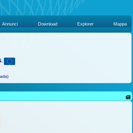
Annunci
Download
Explorer
Mappa
S.
rada)