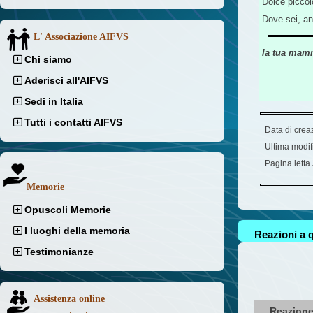
Dolce piccol
Dove sei, a
L' Associazione AIFVS
la tua mam
Chi siamo
Aderisci all'AIFVS
Sedi in Italia
Tutti i contatti AIFVS
Data di crea
Ultima modif
Pagina letta
Memorie
Opuscoli Memorie
I luoghi della memoria
Reazioni a q
Testimonianze
Assistenza online
Reazione