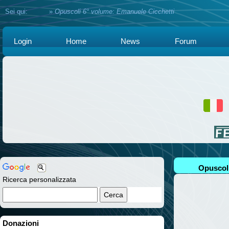
Sei qui:
Home
»
Opuscoli 6° volume: Emanuele Cicchetti
Login
Home
News
Forum
Opuscoli
Ricerca personalizzata
Donazioni