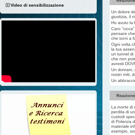
Reazione
Video di sensibilizzazione
Un dolore de
giustizia, il
Ho avuto la 
Caro "cicca" 
pensare che 
che torni a f
Ogni volta c
la tua assenz
un tunnel di 
che non pote
avresti DO
Un domani, n
nostri miti,
Un abbraccio
Reazione
La morte di 
perdita di u
custodi speci
di Potenza d
materiale inf
esempio, son