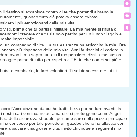
 il destino si accanisce contro di te che pretendi almeno la
rematuramente, quando tutto ciò poteva essere evitato.
nsidero i più emozionanti della mia vita.
isti, prima che tu partissi militare. La mia mente si rifiuta di
acendomi credere che tu sia solo partito per un lungo viaggio e
 realtà impossibile.
co, un compagno di vita. La tua esistenza ha arricchito la mia. Ora
ncora più rispettoso della mia vita. Anni fa rischiai di cadere in
dare avanti, ma soprattutto fu il tuo pensiero, dissi a me stesso
eagire prima di tutto per rispetto a TE, tu che non ci sei più e
e a cambiarlo, lo farò volentieri. Ti salutano con me tutti i
cere l'Associazione da cui ho tratto forza per andare avanti, la
i nostri cari continuano ad amarci e ci proteggono come Angeli
ultura della sicurezza stradale, pertanto sarò nella piazza principale
 ha concesso per tale periodo un gazebo che io ho allestito con
ervire a salvare una giovane vita, invito chiunque a seguire il mio
 me