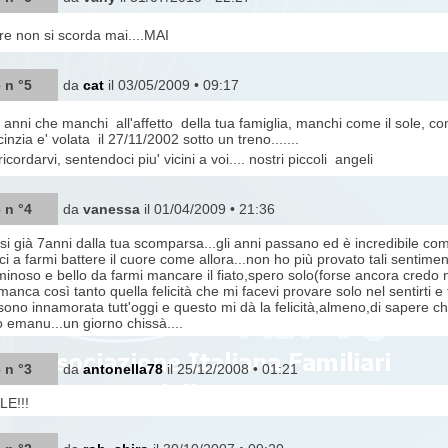
re non si scorda mai....MAI
 n °5
da
cat
il 03/05/2009 • 09:17
anni che manchi all'affetto della tua famiglia, manchi come il sole, come
inzia e' volata il 27/11/2002 sotto un treno.......
icordarvi, sentendoci piu' vicini a voi.... nostri piccoli angeli
 n °4
da
vanessa
il 01/04/2009 • 21:36
si già 7anni dalla tua scomparsa...gli anni passano ed è incredibile com
ci a farmi battere il cuore come allora...non ho più provato tali sentime
uminoso e bello da farmi mancare il fiato,spero solo(forse ancora credo ne
anca così tanto quella felicità che mi facevi provare solo nel sentirti e to
ono innamorata tutt'oggi e questo mi dà la felicità,almeno,di sapere che
ao emanu...un giorno chissà....
 n °3
da
antonella78
il 25/12/2008 • 01:21
E!!!