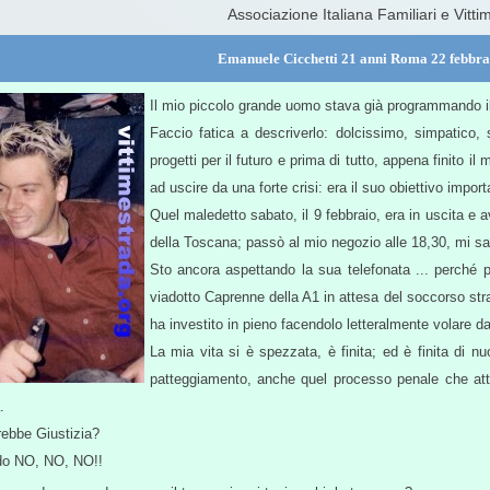
Associazione Italiana Familiari e Vitti
Emanuele Cicchetti 21 anni Roma 22 febbrai
Il mio piccolo grande uomo stava già programmando il
Faccio fatica a descriverlo: dolcissimo, simpatico, 
progetti per il futuro e prima di tutto, appena finito il 
ad uscire da una forte crisi: era il suo obiettivo impo
Quel maledetto sabato, il 9 febbraio, era in uscita e 
della Toscana; passò al mio negozio alle 18,30, mi sa
Sto ancora aspettando la sua telefonata ... perché p
viadotto Caprenne della A1 in attesa del soccorso str
ha investito in pieno facendolo letteralmente volare dal
La mia vita si è spezzata, è finita; ed è finita di 
patteggiamento, anche quel processo penale che att
.
ebbe Giustizia?
ido NO, NO, NO!!