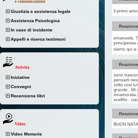
e comunicazione
il primo amo
Giustizia e assistenza legale
Assistenza Psicologica
Reazione
In caso di incidente
emanuele, 7 
Appelli e ricerca testimoni
principessa c
siamo qui a r
Reazione
Attività
sono trascor
Iniziative
pensarti ries
volto cosi l
Convegni
grande...Mi m
innamorata,s
Recensione libri
scalfito...ci
Reazione
BUON NATAL
Video
Video Memorie