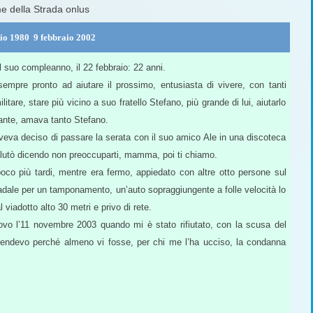
me della Strada onlus
o 1980  9 febbraio 2002
 suo compleanno, il 22 febbraio: 22 anni.
sempre pronto ad aiutare il prossimo, entusiasta di vivere, con tanti
militare, stare più vicino a suo fratello Stefano, più grande di lui, aiutarlo
rtante, amava tanto Stefano.
aveva deciso di passare la serata con il suo amico Ale in una discoteca
lutò dicendo non preoccuparti, mamma, poi ti chiamo.
oco più tardi, mentre era fermo, appiedato con altre otto persone sul
adale per un tamponamento, un’auto sopraggiungente a folle velocità lo
 viadotto alto 30 metri e privo di rete.
nuovo l’11 novembre 2003 quando mi è stato rifiutato, con la scusa del
endevo perché almeno vi fosse, per chi me l’ha ucciso, la condanna