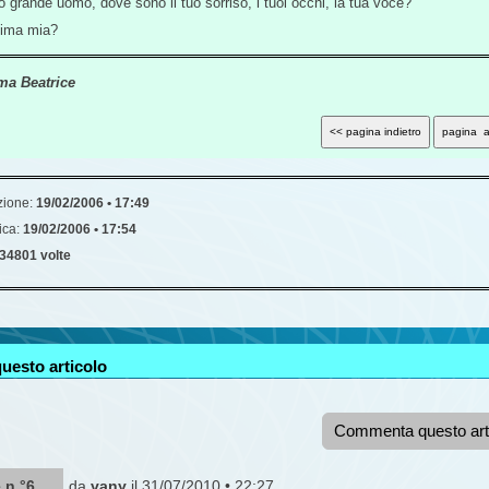
o grande uomo, dove sono il tuo sorriso, i tuoi occhi, la tua voce?
nima mia?
ma Beatrice
zione:
19/02/2006 • 17:49
ica:
19/02/2006 • 17:54
34801 volte
uesto articolo
Commenta questo art
 n °6
da
vany
il 31/07/2010 • 22:27