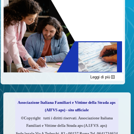
Leggi di più
C'è un modo di contribuire alle attività dell’A.I.F.V.S. a favore
delle vittime della strada e per dare giustizia ai superstiti ed ai
loro familiari che non costa nulla: devolvere il 5 per mille della
propria dichiarazione dei redditi all’A.I.F.V.S.
Associazione Italiana Familiari e Vittime della Strada aps
Come fare
(AIFVS aps) - sito ufficiale
1.
Compila la scheda CUD o del modello 730.
©​Copyright tutti i diritti riservati. Associazione Italiana
2.
Firma nel riquadro indicato come “Sostegno delle
Familiari e Vittime della Strada aps (A.I.F.V.S. aps)
organizzazioni non lucrative di utilità sociale, delle associazioni
Sede legale Via A.Tedeschi, 82 - 00157 Roma Tel. 0641734624