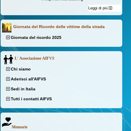
Leggi di più
Giornata del Ricordo delle vittime della strada
Giornata del ricordo 2025
L' Associazione AIFVS
Chi siamo
Aderisci all'AIFVS
Sedi in Italia
Tutti i contatti AIFVS
Memorie