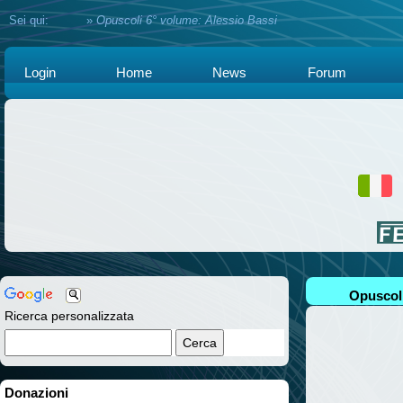
Sei qui:
Home
»
Opuscoli 6° volume: Alessio Bassi
Login
Home
News
Forum
Opuscoli
Ricerca personalizzata
Donazioni