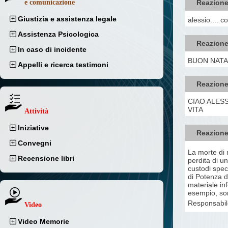
Reazione
e comunicazione
Giustizia e assistenza legale
alessio.... c
Assistenza Psicologica
Reazione
In caso di incidente
BUON NATAL
Appelli e ricerca testimoni
Reazione
CIAO ALES
VITA
Attività
Iniziative
Reazione
Convegni
La morte di 
Recensione libri
perdita di u
custodi speci
di Potenza d
materiale inf
esempio, son
Responsabil
Video
Video Memorie