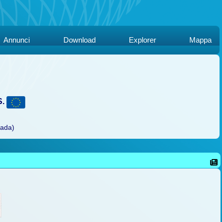
Annunci
Download
Explorer
Mappa
S.
rada)