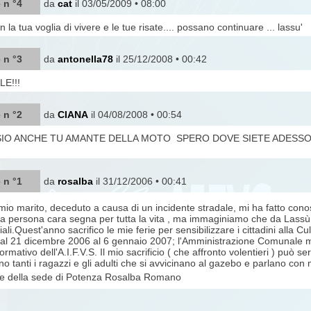
 n °4
da
cat
il 03/05/2009 • 08:00
on la tua voglia di vivere e le tue risate.... possano continuare ... lassu'
 n °3
da
antonella78
il 25/12/2008 • 00:42
E!!!
 n °2
da
CIANA
il 04/08/2008 • 00:54
SIO ANCHE TU AMANTE DELLA MOTO SPERO DOVE SIETE ADESSO
 n °1
da
rosalba
il 31/12/2006 • 00:41
mio marito, deceduto a causa di un incidente stradale, mi ha fatto conos
na persona cara segna per tutta la vita , ma immaginiamo che da Lassù 
ali.Quest'anno sacrifico le mie ferie per sensibilizzare i cittadini alla C
al 21 dicembre 2006 al 6 gennaio 2007; l'Amministrazione Comunale mi
ormativo dell'A.I.F.V.S. Il mio sacrificio ( che affronto volentieri ) può s
o tanti i ragazzi e gli adulti che si avvicinano al gazebo e parlano con
e della sede di Potenza Rosalba Romano