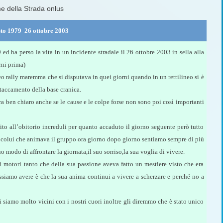
me della Strada onlus
to 1979  26 ottobre 2003
d ha perso la vita in un incidente stradale il 26 ottobre 2003 in sella alla
ni prima)
o rally maremma che si disputava in quei giorni quando in un rettilineo si è
taccamento della base cranica.
a ben chiaro anche se le cause e le colpe forse non sono poi così importanti
ito all’obitorio increduli per quanto accaduto il giorno seguente però tutto
a colui che animava il gruppo ora giorno dopo giorno sentiamo sempre di più
o modo di affrontare la giornata,il suo sorriso,la sua voglia di vivere.
 motori tanto che della sua passione aveva fatto un mestiere visto che era
siamo avere è che la sua anima continui a vivere a scherzare e perché no a
siamo molto vicini con i nostri cuori inoltre gli diremmo che è stato unico