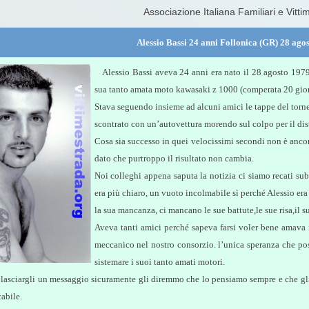
Associazione Italiana Familiari e Vitti
Alessio Bassi 24 anni Follonica (GR) 28 agos
Alessio Bassi aveva 24 anni era nato il 28 agosto 1979 e
sua tanto amata moto kawasaki z 1000 (comperata 20 gior
Stava seguendo insieme ad alcuni amici le tappe del torne
scontrato con un’autovettura morendo sul colpo per il dis
Cosa sia successo in quei velocissimi secondi non è ancor
dato che purtroppo il risultato non cambia.
Noi colleghi appena saputa la notizia ci siamo recati sub
era più chiaro, un vuoto incolmabile sì perché Alessio er
la sua mancanza, ci mancano le sue battute,le sue risa,il su
Aveva tanti amici perché sapeva farsi voler bene amava i
meccanico nel nostro consorzio. l’unica speranza che pos
sistemare i suoi tanto amati motori.
lasciargli un messaggio sicuramente gli diremmo che lo pensiamo sempre e che gli 
abile.