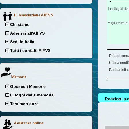
I colleghi de
L' Associazione AIFVS
* gli amici d
Chi siamo
Aderisci all'AIFVS
Sedi in Italia
Tutti i contatti AIFVS
Data di crea
Ultima modif
Pagina letta
Memorie
Opuscoli Memorie
I luoghi della memoria
Reazioni a q
Testimonianze
Assistenza online