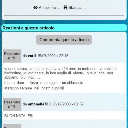
Anteprima ...
Stampa ...
Reazioni a questo articolo
Commenta questo articolo
Reazione
da
cat
il 15/05/2009 • 22:16
n °5
vi sono vicina, la mia cinzia aveva 15 anni, in motorino , vi capisco
benissimo, le loro risate, la loro voglia di vivere, quella che non
abbiamo piu' noi......
tenete duro.... forza e coraggio ...un abbraccio
staranno sempre nei nostri cuori!!!!
Reazione
da
antonella78
il 25/12/2008 • 01:37
n °4
BUON NATALE!!!