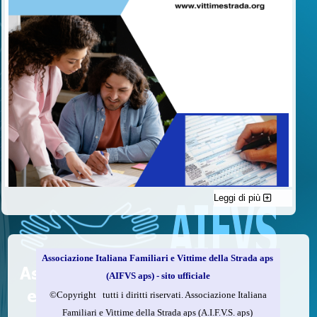
Leggi di più
C'è un modo di contribuire alle attività dell’A.I.F.V.S. a favore
delle vittime della strada e per dare giustizia ai superstiti ed ai
loro familiari che non costa nulla: devolvere il 5 per mille della
propria dichiarazione dei redditi all’A.I.F.V.S.
Associazione Italiana Familiari e Vittime della Strada aps
Come fare
(AIFVS aps) - sito ufficiale
1.
Compila la scheda CUD o del modello 730.
©​Copyright tutti i diritti riservati. Associazione Italiana
2.
Firma nel riquadro indicato come “Sostegno delle
Familiari e Vittime della Strada aps (A.I.F.V.S. aps)