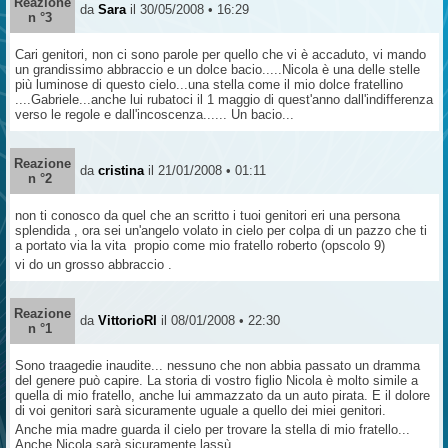
Reazione
da
Sara
il 30/05/2008 • 16:29
n °3
Cari genitori, non ci sono parole per quello che vi è accaduto, vi mando
un grandissimo abbraccio e un dolce bacio.....Nicola è una delle stelle
più luminose di questo cielo...una stella come il mio dolce fratellino
....Gabriele...anche lui rubatoci il 1 maggio di quest'anno dall'indifferenza
verso le regole e dall'incoscenza...... Un bacio...
Reazione
da
cristina
il 21/01/2008 • 01:11
n °2
non ti conosco da quel che an scritto i tuoi genitori eri una persona
splendida , ora sei un'angelo volato in cielo per colpa di un pazzo che ti
a portato via la vita propio come mio fratello roberto (opscolo 9)
vi do un grosso abbraccio .
Reazione
da
VittorioRI
il 08/01/2008 • 22:30
n °1
Sono traagedie inaudite... nessuno che non abbia passato un dramma
del genere può capire. La storia di vostro figlio Nicola è molto simile a
quella di mio fratello, anche lui ammazzato da un auto pirata. E il dolore
di voi genitori sarà sicuramente uguale a quello dei miei genitori.
Anche mia madre guarda il cielo per trovare la stella di mio fratello...
Anche Nicola sarà sicuramente lassù.