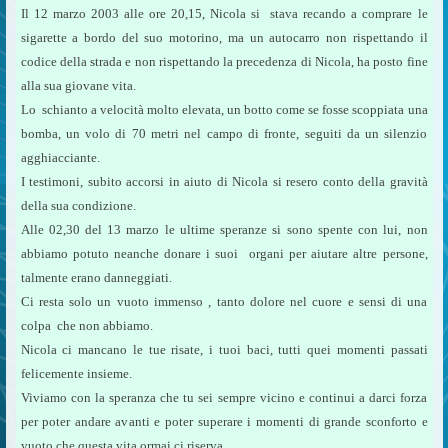
Il 12 marzo 2003 alle ore 20,15, Nicola si
stava recando a comprare le
sigarette a bordo del suo motorino, ma un autocarro non rispettando il
codice della strada e non rispettando la precedenza di Nicola, ha posto fine
alla sua giovane vita.
Lo
schianto a velocità molto elevata, un botto come se fosse scoppiata una
bomba, un volo di 70 metri nel campo di fronte, seguiti da un silenzio
agghiacciante.
I testimoni, subito accorsi in aiuto di Nicola si resero conto della gravità
della sua condizione.
Alle 02,30 del 13 marzo le ultime speranze si sono spente con lui, non
abbiamo potuto neanche donare i suoi
organi per aiutare altre persone,
talmente erano danneggiati.
Ci resta solo un vuoto immenso , tanto dolore nel cuore e sensi di una
colpa
che non abbiamo.
Nicola ci mancano le tue risate, i tuoi baci, tutti quei momenti passati
felicemente insieme.
Viviamo con la speranza che tu sei sempre vicino e continui a darci forza
per poter andare avanti e poter superare i momenti di grande sconforto e
vuoto che questa vita ormai ci riserva.