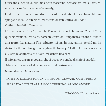
Giuseppe è dentro quella maledetta macchina, schiacciato tra le lamiere,
con un lenzuolo bianco che lo avvolge.
Grido di salvarlo, di aiutarlo, di uscirlo da dentro la macchina. Ma mi
spingono in mille direzioni, mi dicono di stare calma, di CAPIRE.
Orribile. Terribile. Traumatico
E’ il mio amore. Non è possibile. Perché Dio non lo ha salvato? Perché? In
quel momento mi rendo pienamente conto dell’impotenza umana di fronte
alla morte. La mattina l’ho salutato, lui mi ha ringraziata perché mi ha
detto che il 3 ottobre gli ho regalato il giorno più bello di tutta la sua vita
e la sera lo abbraccio di nuovo, ma dentro una bara.
Il mio amore era un avvocato, che si occupava anche di sinistri stradali.
Adesso altri avvocati si occuperanno del nostro caso.
Strano destino. Strana vita.
INFINITO DOLORE PER UNA VITA COSI’ GIOVANE, COSI’ PRESTO
SPEZZATA E TOLTA ALL’AMORE TERRENO, AL MIO AMORE
TUA MOGLIE, la tua Anna.