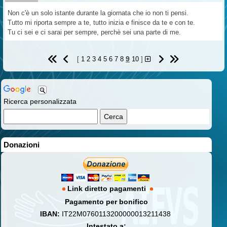
Non c'è un solo istante durante la giornata che io non ti pensi.
Tutto mi riporta sempre a te, tutto inizia e finisce da te e con te.
Tu ci sei e ci sarai per sempre, perchè sei una parte di me.
9
[
1
2
3
4
5
6
7
8
10
]
Ricerca personalizzata
Donazioni
Link diretto pagamenti
Pagamento per bonifico
IBAN:
IT22M0760113200000013211438
Intestato a: