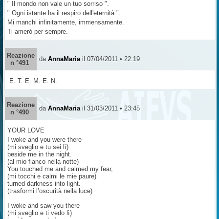
" Il mondo non vale un tuo sorriso ".
" Ogni istante ha il respiro dell'eternità ".
Mi manchi infinitamente, immensamente.
Ti amerò per sempre.
Reazione
da
AnnaMaria
il 07/04/2011 • 22:19
n °491
E. T. E. M. E. N.
Reazione
da
AnnaMaria
il 31/03/2011 • 23:45
n °490
YOUR LOVE
I woke and you were there
(mi sveglio e tu sei lì)
beside me in the night.
(al mio fianco nella notte)
You touched me and calmed my fear,
(mi tocchi e calmi le mie paure)
turned darkness into light.
(trasformi l’oscurità nella luce)
I woke and saw you there
(mi sveglio e ti vedo lì)