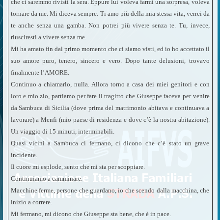
che ci saremmo rivisti la sera. Eppure lui voleva farmi una sorpresa, voleva
tornare da me. Mi diceva sempre: Ti amo più della mia stessa vita, verrei da
te anche senza una gamba. Non potrei più vivere senza te. Tu, invece,
riusciresti a vivere senza me.
Mi ha amato fin dal primo momento che ci siamo visti, ed io ho accettato il
suo amore puro, tenero, sincero e vero. Dopo tante delusioni, trovavo
finalmente l’AMORE.
Continuo a chiamarlo, nulla. Allora torno a casa dei miei genitori e con
loro e mio zio, partiamo per fare il tragitto che Giuseppe faceva per venire
da Sambuca di Sicilia (dove prima del matrimonio abitava e continuava a
lavorare) a Menfi (mio paese di residenza e dove c’è la nostra abitazione).
Un viaggio di 15 minuti, interminabili.
Quasi vicini a Sambuca ci fermano, ci dicono che c’è stato un grave
incidente.
Il cuore mi esplode, sento che mi sta per scoppiare.
Continuiamo a camminare.
Macchine ferme, persone che guardano, io che scendo dalla macchina, che
inizio a correre.
Mi fermano, mi dicono che Giuseppe sta bene, che è in pace.