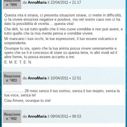
Reazione
da
AnnaMaria
il 22/04/2011 • 21:17
n °494
Questa vita è strana, ci presenta situazioni strane, ci mette in difficoltà,
ci fa vivere emozioni negative e positive, ma nel nostro caso non ci ha
dato la possibilità di viverla.....questa vita!
Che dirti, tu sai tutto quello che il mio cuore vorrebbe e non può avere, e
tutto quello che la mia mente pensa e vorrebbe vivere.
Mi mancano i tuoi occhi, le tue espressioni, il tuo essere vulcanico e
sorprendente.
Ovunque tu sia, spero che la tua anima possa vivere serenamente e
spero che se ti è concesso di stare su questa terra, in altri modi ed il
altre forme, tu possa essere accanto a me.
E. M. E. T. E. N.
Reazione
da
AnnaMaria
il 10/04/2011 • 12:51
n °493
................. 28 mesi senza il tuo sorriso, senza il tuo respiro, senza la
tua voce, senza te!
Ciao Amore, ovunque tu sia!
Reazione
da
AnnaMaria
il 09/04/2011 • 08:53
n °492