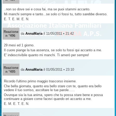
..non so dove sei e cosa fai, ma se puoi stammi accanto.
Mi manchi sempre e tanto...se solo ci fossi tu, tutto sarebbe diverso.
E. T. E. M. E. N.
Reazione
da
AnnaMaria
il 11/05/2011 • 21:42
n °496
29 mesi ed 1 giorno.
Il cuore piange la tua assenza, se solo tu fossi qui accanto a me.
E' indescrivibile quanto mi manchi. Ti amerò per sempre!
Reazione
da
AnnaMaria
il 01/05/2011 • 23:10
n °495
Ricordo l'ultimo primo maggio trascorso insieme.
Che bella giornata, quanto era bello stare con te, quanto era bello
vedere il tuo sorriso, ascoltare le tue parole......
Ovunque sia la tua anima, spero che tu possa stare bene e possa
continuare a gioiare come facevi quando eri accanto a me.
E. M. E. T. E. N.