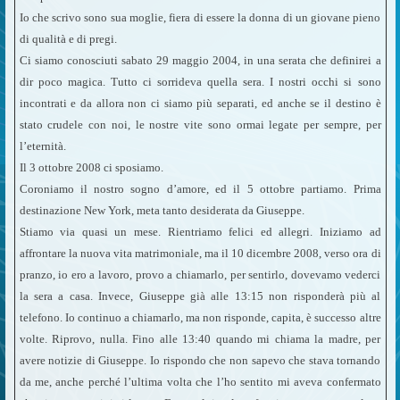
Io che scrivo sono sua moglie, fiera di essere la donna di un giovane pieno
di qualità e di pregi.
Ci siamo conosciuti sabato 29 maggio 2004, in una serata che definirei a
dir poco magica. Tutto ci sorrideva quella sera. I nostri occhi si sono
incontrati e da allora non ci siamo più separati, ed anche se il destino è
stato crudele con noi, le nostre vite sono ormai legate per sempre, per
l’eternità.
Il 3 ottobre 2008 ci sposiamo.
Coroniamo il nostro sogno d’amore, ed il 5 ottobre partiamo. Prima
destinazione New York, meta tanto desiderata da Giuseppe.
Stiamo via quasi un mese. Rientriamo felici ed allegri. Iniziamo ad
affrontare la nuova vita matrimoniale, ma il 10 dicembre 2008, verso ora di
pranzo, io ero a lavoro, provo a chiamarlo, per sentirlo, dovevamo vederci
la sera a casa. Invece, Giuseppe già alle 13:15 non risponderà più al
telefono. Io continuo a chiamarlo, ma non risponde, capita, è successo altre
volte. Riprovo, nulla. Fino alle 13:40 quando mi chiama la madre, per
avere notizie di Giuseppe. Io rispondo che non sapevo che stava tornando
da me, anche perché l’ultima volta che l’ho sentito mi aveva confermato