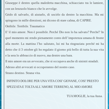
Giuseppe è dentro quella maledetta macchina, schiacciato tra le lamiere,
con un lenzuolo bianco che lo avvolge.
Grido di salvarlo, di aiutarlo, di uscirlo da dentro la macchina. Ma mi
spingono in mille direzioni, mi dicono di stare calma, di CAPIRE.
Orribile. Terribile. Traumatico
E’ il mio amore. Non è possibile. Perché Dio non lo ha salvato? Perché? In
quel momento mi rendo pienamente conto dell’impotenza umana di fronte
alla morte. La mattina l’ho salutato, lui mi ha ringraziata perché mi ha
detto che il 3 ottobre gli ho regalato il giorno più bello di tutta la sua vita
e la sera lo abbraccio di nuovo, ma dentro una bara.
Il mio amore era un avvocato, che si occupava anche di sinistri stradali.
Adesso altri avvocati si occuperanno del nostro caso.
Strano destino. Strana vita.
INFINITO DOLORE PER UNA VITA COSI’ GIOVANE, COSI’ PRESTO
SPEZZATA E TOLTA ALL’AMORE TERRENO, AL MIO AMORE
TUA MOGLIE, la tua Anna.