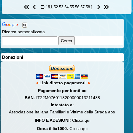
51
[
52
53
54
55
56
57
58
]
Ricerca personalizzata
Donazioni
Link diretto pagamenti
Pagamento per bonifico
IBAN:
IT22M0760113200000013211438
Intestato a:
Associazione Italiana Familiari e Vittime della Strada aps
INFO E ADESIONI:
Clicca qui
Dona il 5x1000:
Clicca qui