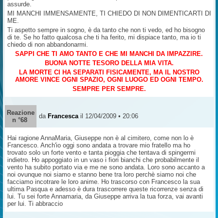
assurde.
MI MANCHI IMMENSAMENTE, TI CHIEDO DI NON DIMENTICARTI DI
ME.
Ti aspetto sempre in sogno, è da tanto che non ti vedo, ed ho bisogno
di te. Se ho fatto qualcosa che ti ha ferito, mi dispiace tanto, ma io ti
chiedo di non abbandonarmi.
SAPPI CHE TI AMO TANTO E CHE MI MANCHI DA IMPAZZIRE.
BUONA NOTTE TESORO DELLA MIA VITA.
LA MORTE CI HA SEPARATI FISICAMENTE, MA IL NOSTRO
AMORE VINCE OGNI SPAZIO, OGNI LUOGO ED OGNI TEMPO.
SEMPRE PER SEMPRE.
Reazione
da
Francesca
il 12/04/2009 • 20:06
n °68
Hai ragione AnnaMaria, Giuseppe non è al cimitero, come non lo è
Francesco. Anch'io oggi sono andata a trovare mio fratello ma ho
trovato solo un forte vento e tanta pioggia che tentava di spingermi
indietro. Ho appoggiato in un vaso i fiori bianchi che probabilmente il
vento ha subito portato via e me ne sono andata. Loro sono accanto a
noi ovunque noi siamo e stanno bene tra loro perchè siamo noi che
facciamo incotrare le loro anime. Ho trascorso con Francesco la sua
ultima Pasqua e adesso è dura trascorrere queste ricorrenze senza di
lui. Tu sei forte Annamaria, da Giuseppe arriva la tua forza, vai avanti
per lui. Ti abbraccio