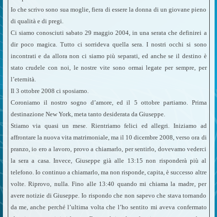
Io che scrivo sono sua moglie, fiera di essere la donna di un giovane pieno
di qualità e di pregi.
Ci siamo conosciuti sabato 29 maggio 2004, in una serata che definirei a
dir poco magica. Tutto ci sorrideva quella sera. I nostri occhi si sono
incontrati e da allora non ci siamo più separati, ed anche se il destino è
stato crudele con noi, le nostre vite sono ormai legate per sempre, per
l’eternità.
Il 3 ottobre 2008 ci sposiamo.
Coroniamo il nostro sogno d’amore, ed il 5 ottobre partiamo. Prima
destinazione New York, meta tanto desiderata da Giuseppe.
Stiamo via quasi un mese. Rientriamo felici ed allegri. Iniziamo ad
affrontare la nuova vita matrimoniale, ma il 10 dicembre 2008, verso ora di
pranzo, io ero a lavoro, provo a chiamarlo, per sentirlo, dovevamo vederci
la sera a casa. Invece, Giuseppe già alle 13:15 non risponderà più al
telefono. Io continuo a chiamarlo, ma non risponde, capita, è successo altre
volte. Riprovo, nulla. Fino alle 13:40 quando mi chiama la madre, per
avere notizie di Giuseppe. Io rispondo che non sapevo che stava tornando
da me, anche perché l’ultima volta che l’ho sentito mi aveva confermato