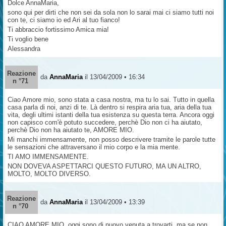
Dolce AnnaMaria,
sono qui per dirti che non sei da sola non lo sarai mai ci siamo tutti noi
con te, ci siamo io ed Ari al tuo fianco!
Ti abbraccio fortissimo Amica mia!
Ti voglio bene
Alessandra
Reazione
da
AnnaMaria
il 13/04/2009 • 16:34
n °71
Ciao Amore mio, sono stata a casa nostra, ma tu lo sai. Tutto in quella
casa parla di noi, anzi di te. Là dentro si respira aria tua, aria della tua
vita, degli ultimi istanti della tua esistenza su questa terra. Ancora oggi
non capisco com'è potuto succedere, perchè Dio non ci ha aiutato,
perchè Dio non ha aiutato te, AMORE MIO.
Mi manchi immensamente, non posso descrivere tramite le parole tutte
le sensazioni che attraversano il mio corpo e la mia mente.
TI AMO IMMENSAMENTE.
NON DOVEVA ASPETTARCI QUESTO FUTURO, MA UN ALTRO,
MOLTO, MOLTO DIVERSO.
Reazione
da
AnnaMaria
il 13/04/2009 • 13:39
n °70
CIAO AMORE MIO, oggi sono di nuovo venuta a trovarti, ma se non