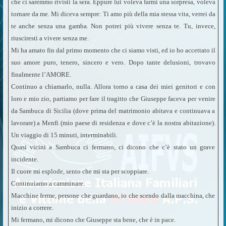
che ci saremmo rivisti la sera. Eppure lui voleva farmi una sorpresa, voleva
tornare da me. Mi diceva sempre: Ti amo più della mia stessa vita, verrei da
te anche senza una gamba. Non potrei più vivere senza te. Tu, invece,
riusciresti a vivere senza me.
Mi ha amato fin dal primo momento che ci siamo visti, ed io ho accettato il
suo amore puro, tenero, sincero e vero. Dopo tante delusioni, trovavo
finalmente l’AMORE.
Continuo a chiamarlo, nulla. Allora torno a casa dei miei genitori e con
loro e mio zio, partiamo per fare il tragitto che Giuseppe faceva per venire
da Sambuca di Sicilia (dove prima del matrimonio abitava e continuava a
lavorare) a Menfi (mio paese di residenza e dove c’è la nostra abitazione).
Un viaggio di 15 minuti, interminabili.
Quasi vicini a Sambuca ci fermano, ci dicono che c’è stato un grave
incidente.
Il cuore mi esplode, sento che mi sta per scoppiare.
Continuiamo a camminare.
Macchine ferme, persone che guardano, io che scendo dalla macchina, che
inizio a correre.
Mi fermano, mi dicono che Giuseppe sta bene, che è in pace.