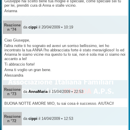
Giuseppe hai scelto bene tua moglie è speciale, come speciale sei tu
per lei, prenditi cura di Anna e stalle vicino.
Arianna
Reazione
da
cippi
il 20/04/2009 • 10:19
n °74
Ciao Giuseppe,
l'altra notte ti ho sognato ed avevi un sorriso bellissimo, ieri ho
incontrato la tua ANNA l'ho abbracciata forte è stato meraviglioso! Io ed
Arianna le siamo vicine ma questo tu lo sai, non è sola mai ci siamo noi
accanto a lei!
Ti abbraccio forte!
Anna ti voglio un gran bene.
Alessandra
Reazione
da
AnnaMaria
il 15/04/2009 • 22:53
n °73
BUONA NOTTE AMORE MIO, tu sai cosa è successo. AIUTACI!
Reazione
da
cippi
il 14/04/2009 • 12:53
n °72