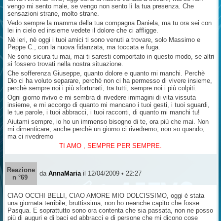
vengo mi sento male, se vengo non sento lì la tua presenza. Che
sensazioni strane, molto strane.
Vedo sempre la mamma della tua compagna Daniela, ma tu ora sei con
lei in cielo ed insieme vedete il dolore che ci affligge.
Nè ieri, nè oggi i tuoi amici ti sono venuti a trovare, solo Massimo e
Peppe C., con la nuova fidanzata, ma toccata e fuga.
Ne sono sicura tu mai, mai ti saresti comportato in questo modo, se altri
si fossero trovati nella nostra situazione.
Che sofferenza Giuseppe, quanto dolore e quanto mi manchi. Perchè
Dio ci ha voluto separare, perchè non ci ha permesso di vivere insieme,
perchè sempre noi i più sfortunati, tra tutti, sempre noi i più colpiti.
Ogni giorno rivivo e mi sembra di rivedere immagini di vita vissuta
insieme, e mi accorgo di quanto mi mancano i tuoi gesti, i tuoi sguardi,
le tue parole, i tuoi abbracci, i tuoi racconti, di quanto mi manchi tu!
Aiutami sempre, io ho un immenso bisogno di te, ora più che mai. Non
mi dimenticare, anche perchè un giorno ci rivedremo, non so quando,
ma ci rivedremo
TI AMO , SEMPRE PER SEMPRE.
Reazione
da
AnnaMaria
il 12/04/2009 • 22:27
n °69
CIAO OCCHI BELLI, CIAO AMORE MIO DOLCISSIMO, oggi è stata
una giornata terribile, bruttissima, non ho neanche capito che fosse
Pasqua. E soprattutto sono ora contenta che sia passata, non ne posso
più di auguri e di baci ed abbracci e di persone che mi dicono cose