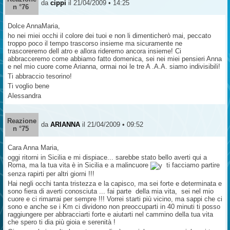
da
cippi
il 21/04/2009 • 14:25
n °76
Dolce AnnaMaria,
ho nei miei occhi il colore dei tuoi e non li dimenticherò mai, peccato
troppo poco il tempo trascorso insieme ma sicuramente ne
trascoreremo dell atro e allora rideremo ancora insieme! Ci
abbracceremo come abbiamo fatto domenica, sei nei miei pensieri Anna
e nel mio cuore come Arianna, ormai noi le tre A .A.A. siamo indivisibili!
Ti abbraccio tesorino!
Ti voglio bene
Alessandra
Reazione
da
ARIANNA
il 21/04/2009 • 09:52
n °75
Cara Anna Maria,
oggi ritorni in Sicilia e mi dispiace... sarebbe stato bello averti qui a
Roma, ma la tua vita è in Sicilia e a malincuore
ti facciamo partire
senza rapirti per altri giorni !!!
Hai negli occhi tanta tristezza e la capisco, ma sei forte e determinata e
sono fiera di averti conosciuta ... fai parte della mia vita, sei nel mio
cuore e ci rimarrai per sempre !!! Vorrei starti più vicino, ma sappi che ci
sono e anche se i Km ci dividono non preoccuparti in 40 minuti ti posso
raggiungere per abbracciarti forte e aiutarti nel cammino della tua vita
che spero ti dia più gioia e serenità !