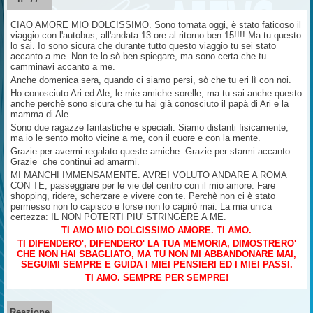
CIAO AMORE MIO DOLCISSIMO. Sono tornata oggi, è stato faticoso il
viaggio con l'autobus, all'andata 13 ore al ritorno ben 15!!!! Ma tu questo
lo sai. Io sono sicura che durante tutto questo viaggio tu sei stato
accanto a me. Non te lo sò ben spiegare, ma sono certa che tu
camminavi accanto a me.
Anche domenica sera, quando ci siamo persi, sò che tu eri lì con noi.
Ho conosciuto Ari ed Ale, le mie amiche-sorelle, ma tu sai anche questo
anche perchè sono sicura che tu hai già conosciuto il papà di Ari e la
mamma di Ale.
Sono due ragazze fantastiche e speciali. Siamo distanti fisicamente,
ma io le sento molto vicine a me, con il cuore e con la mente.
Grazie per avermi regalato queste amiche. Grazie per starmi accanto.
Grazie che continui ad amarmi.
MI MANCHI IMMENSAMENTE. AVREI VOLUTO ANDARE A ROMA
CON TE, passeggiare per le vie del centro con il mio amore. Fare
shopping, ridere, scherzare e vivere con te. Perchè non ci è stato
permesso non lo capisco e forse non lo capirò mai. La mia unica
certezza: IL NON POTERTI PIU' STRINGERE A ME.
TI AMO MIO DOLCISSIMO AMORE. TI AMO.
TI DIFENDERO', DIFENDERO' LA TUA MEMORIA, DIMOSTRERO'
CHE NON HAI SBAGLIATO, MA TU NON MI ABBANDONARE MAI,
SEGUIMI SEMPRE E GUIDA I MIEI PENSIERI ED I MIEI PASSI.
TI AMO. SEMPRE PER SEMPRE!
Reazione