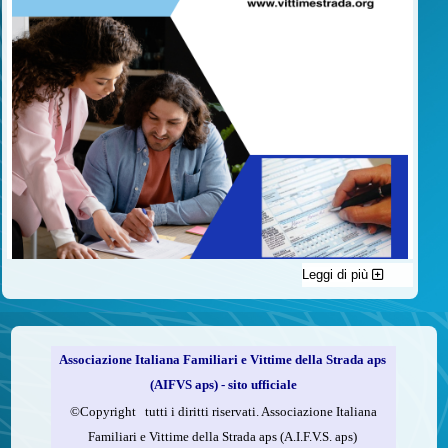
Leggi di più
C'è un modo di contribuire alle attività dell’A.I.F.V.S. a favore
delle vittime della strada e per dare giustizia ai superstiti ed ai
loro familiari che non costa nulla: devolvere il 5 per mille della
propria dichiarazione dei redditi all’A.I.F.V.S.
Associazione Italiana Familiari e Vittime della Strada aps
Come fare
(AIFVS aps) - sito ufficiale
1.
Compila la scheda CUD o del modello 730.
©​Copyright tutti i diritti riservati. Associazione Italiana
2.
Firma nel riquadro indicato come “Sostegno delle
Familiari e Vittime della Strada aps (A.I.F.V.S. aps)