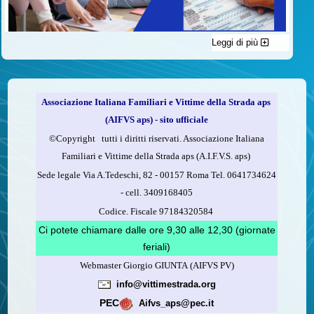
Leggi di più
C'è un modo di contribuire alle attività dell’A.I.F.V.S. a favore
delle vittime della strada e per dare giustizia ai superstiti ed ai
loro familiari che non costa nulla: devolvere il 5 per mille della
propria dichiarazione dei redditi all’A.I.F.V.S.
Associazione Italiana Familiari e Vittime della Strada aps
Come fare
(AIFVS aps) - sito ufficiale
1.
Compila la scheda CUD o del modello 730.
©​Copyright tutti i diritti riservati. Associazione Italiana
2.
Firma nel riquadro indicato come “Sostegno delle
Familiari e Vittime della Strada aps (A.I.F.V.S. aps)
organizzazioni non lucrative di utilità sociale, delle associazioni
Sede legale Via A.Tedeschi, 82 - 00157 Roma Tel. 0641734624
di promozione sociale...”
-
cell.
3409168405
3.
Indica nel riquadro
il codice fiscale dell’A.I.F.V.S.:
Codice. Fiscale 97184320584
97184320584
Ci potete chiamare dalle ore 9,30 alle 12,30 (giornate
feriali)
Webmaster Giorgio GIUNTA (AIFVS PV)
Leggi come fare
info@vittimestrada.org
(versione stampabile)
PEC
Aifvs_aps@pec.it