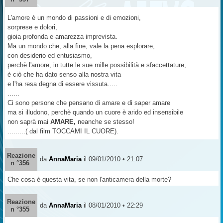
L'amore è un mondo di passioni e di emozioni,
sorprese e dolori,
gioia profonda e amarezza imprevista.
Ma un mondo che, alla fine, vale la pena esplorare,
con desiderio ed entusiasmo,
perchè l'amore, in tutte le sue mille possibilità e sfaccettature,
è ciò che ha dato senso alla nostra vita
e l'ha resa degna di essere vissuta.....
......
Ci sono persone che pensano di amare e di saper amare
ma si illudono, perchè quando un cuore è arido ed insensibile
non saprà mai
AMARE,
neanche se stesso!
.........( dal film TOCCAMI IL CUORE).
Reazione
da
AnnaMaria
il 09/01/2010 • 21:07
n °356
Che cosa è questa vita, se non l'anticamera della morte?
Reazione
da
AnnaMaria
il 08/01/2010 • 22:29
n °355