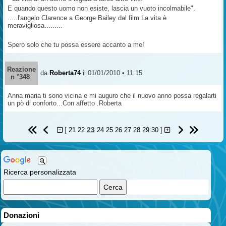
E quando questo uomo non esiste, lascia un vuoto incolmabile".
.....l'angelo Clarence a George Bailey dal film La vita è
meravigliosa.........
Spero solo che tu possa essere accanto a me!
Reazione
da
Roberta74
il 01/01/2010 • 11:15
n °348
Anna maria ti sono vicina e mi auguro che il nuovo anno possa regalarti
un pò di conforto...Con affetto .Roberta
23
[
21
22
24
25
26
27
28
29
30
]
Ricerca personalizzata
Donazioni