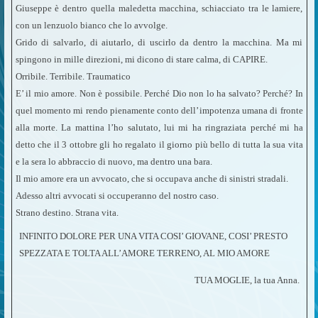
Giuseppe è dentro quella maledetta macchina, schiacciato tra le lamiere,
con un lenzuolo bianco che lo avvolge.
Grido di salvarlo, di aiutarlo, di uscirlo da dentro la macchina. Ma mi
spingono in mille direzioni, mi dicono di stare calma, di CAPIRE.
Orribile. Terribile. Traumatico
E’ il mio amore. Non è possibile. Perché Dio non lo ha salvato? Perché? In
quel momento mi rendo pienamente conto dell’impotenza umana di fronte
alla morte. La mattina l’ho salutato, lui mi ha ringraziata perché mi ha
detto che il 3 ottobre gli ho regalato il giorno più bello di tutta la sua vita
e la sera lo abbraccio di nuovo, ma dentro una bara.
Il mio amore era un avvocato, che si occupava anche di sinistri stradali.
Adesso altri avvocati si occuperanno del nostro caso.
Strano destino. Strana vita.
INFINITO DOLORE PER UNA VITA COSI’ GIOVANE, COSI’ PRESTO
SPEZZATA E TOLTA ALL’AMORE TERRENO, AL MIO AMORE
TUA MOGLIE, la tua Anna.