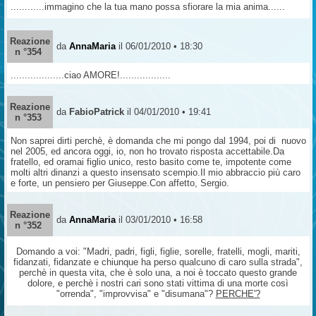
............immagino che la tua mano possa sfiorare la mia anima......
Reazione
da
AnnaMaria
il 06/01/2010 • 18:30
n °354
...................ciao AMORE!..................
Reazione
da
FabioPatrick
il 04/01/2010 • 19:41
n °353
Non saprei dirti perchè, è domanda che mi pongo dal 1994, poi di nuovo
nel 2005, ed ancora oggi, io, non ho trovato risposta accettabile.Da
fratello, ed oramai figlio unico, resto basito come te, impotente come
molti altri dinanzi a questo insensato scempio.Il mio abbraccio più caro
e forte, un pensiero per Giuseppe.Con affetto, Sergio.
Reazione
da
AnnaMaria
il 03/01/2010 • 16:58
n °352
Domando a voi: "Madri, padri, figli, figlie, sorelle, fratelli, mogli, mariti,
fidanzati, fidanzate e chiunque ha perso qualcuno di caro sulla strada",
perchè in questa vita, che è solo una, a noi è toccato questo grande
dolore, e perchè i nostri cari sono stati vittima di una morte così
"orrenda", "improvvisa" e "disumana"?
PERCHE'?