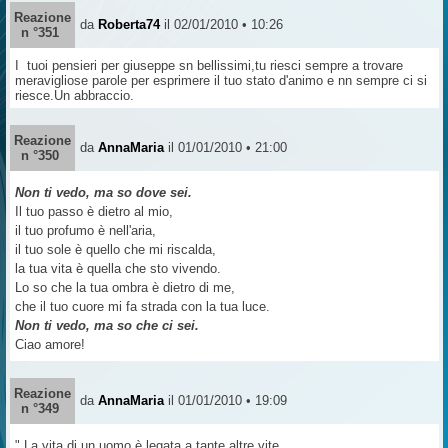
Reazione
da
Roberta74
il 02/01/2010 • 10:26
n °351
I tuoi pensieri per giuseppe sn bellissimi,tu riesci sempre a trovare
meravigliose parole per esprimere il tuo stato d'animo e nn sempre ci si
riesce.Un abbraccio.
Reazione
da
AnnaMaria
il 01/01/2010 • 21:00
n °350
Non ti vedo, ma so dove sei.
Il tuo passo è dietro al mio,
il tuo profumo è nell'aria,
il tuo sole è quello che mi riscalda,
la tua vita è quella che sto vivendo.
Lo so che la tua ombra è dietro di me,
che il tuo cuore mi fa strada con la tua luce.
Non ti vedo, ma so che ci sei.
Ciao amore!
Reazione
da
AnnaMaria
il 01/01/2010 • 19:09
n °349
" La vita di un uomo è legata a tante altre vite.