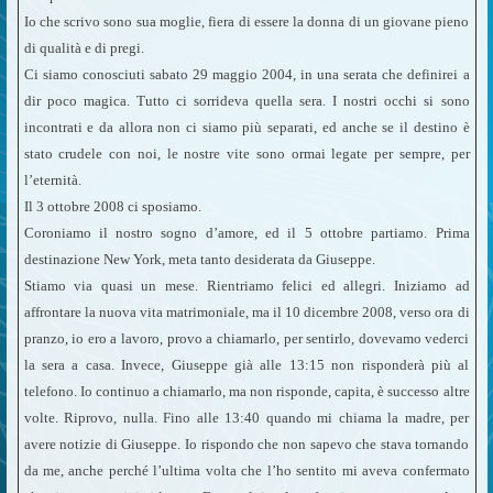
Io che scrivo sono sua moglie, fiera di essere la donna di un giovane pieno
di qualità e di pregi.
Ci siamo conosciuti sabato 29 maggio 2004, in una serata che definirei a
dir poco magica. Tutto ci sorrideva quella sera. I nostri occhi si sono
incontrati e da allora non ci siamo più separati, ed anche se il destino è
stato crudele con noi, le nostre vite sono ormai legate per sempre, per
l’eternità.
Il 3 ottobre 2008 ci sposiamo.
Coroniamo il nostro sogno d’amore, ed il 5 ottobre partiamo. Prima
destinazione New York, meta tanto desiderata da Giuseppe.
Stiamo via quasi un mese. Rientriamo felici ed allegri. Iniziamo ad
affrontare la nuova vita matrimoniale, ma il 10 dicembre 2008, verso ora di
pranzo, io ero a lavoro, provo a chiamarlo, per sentirlo, dovevamo vederci
la sera a casa. Invece, Giuseppe già alle 13:15 non risponderà più al
telefono. Io continuo a chiamarlo, ma non risponde, capita, è successo altre
volte. Riprovo, nulla. Fino alle 13:40 quando mi chiama la madre, per
avere notizie di Giuseppe. Io rispondo che non sapevo che stava tornando
da me, anche perché l’ultima volta che l’ho sentito mi aveva confermato