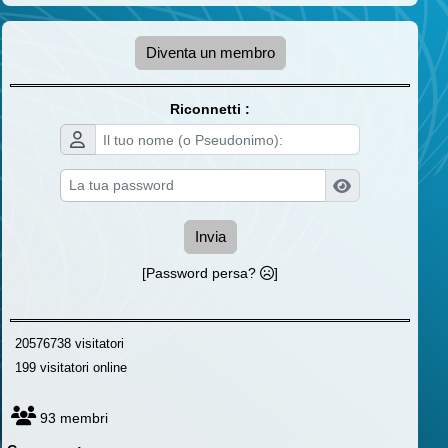
Diventa un membro
Riconnetti :
Invia
[Password persa?
]
20576738 visitatori
199 visitatori online
93 membri