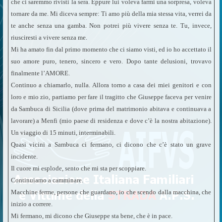
che ci saremmo rivisti la sera. Eppure lui voleva farmi una sorpresa, voleva
tornare da me. Mi diceva sempre: Ti amo più della mia stessa vita, verrei da
te anche senza una gamba. Non potrei più vivere senza te. Tu, invece,
riusciresti a vivere senza me.
Mi ha amato fin dal primo momento che ci siamo visti, ed io ho accettato il
suo amore puro, tenero, sincero e vero. Dopo tante delusioni, trovavo
finalmente l’AMORE.
Continuo a chiamarlo, nulla. Allora torno a casa dei miei genitori e con
loro e mio zio, partiamo per fare il tragitto che Giuseppe faceva per venire
da Sambuca di Sicilia (dove prima del matrimonio abitava e continuava a
lavorare) a Menfi (mio paese di residenza e dove c’è la nostra abitazione).
Un viaggio di 15 minuti, interminabili.
Quasi vicini a Sambuca ci fermano, ci dicono che c’è stato un grave
incidente.
Il cuore mi esplode, sento che mi sta per scoppiare.
Continuiamo a camminare.
Macchine ferme, persone che guardano, io che scendo dalla macchina, che
inizio a correre.
Mi fermano, mi dicono che Giuseppe sta bene, che è in pace.