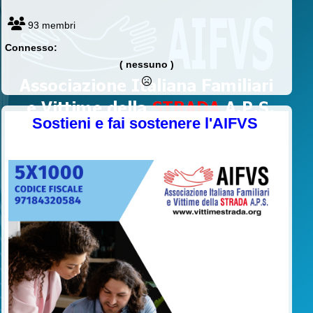
93 membri
Connesso:
( nessuno )
Sostieni e fai sostenere l'AIFVS