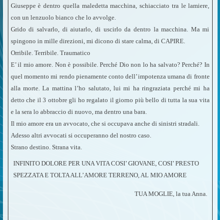
Giuseppe è dentro quella maledetta macchina, schiacciato tra le lamiere,
con un lenzuolo bianco che lo avvolge.
Grido di salvarlo, di aiutarlo, di uscirlo da dentro la macchina. Ma mi
spingono in mille direzioni, mi dicono di stare calma, di CAPIRE.
Orribile. Terribile. Traumatico
E’ il mio amore. Non è possibile. Perché Dio non lo ha salvato? Perché? In
quel momento mi rendo pienamente conto dell’impotenza umana di fronte
alla morte. La mattina l’ho salutato, lui mi ha ringraziata perché mi ha
detto che il 3 ottobre gli ho regalato il giorno più bello di tutta la sua vita
e la sera lo abbraccio di nuovo, ma dentro una bara.
Il mio amore era un avvocato, che si occupava anche di sinistri stradali.
Adesso altri avvocati si occuperanno del nostro caso.
Strano destino. Strana vita.
INFINITO DOLORE PER UNA VITA COSI’ GIOVANE, COSI’ PRESTO
SPEZZATA E TOLTA ALL’AMORE TERRENO, AL MIO AMORE
TUA MOGLIE, la tua Anna.