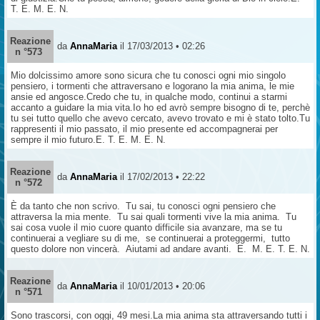
T. E. M. E. N.
Reazione
da
AnnaMaria
il 17/03/2013 • 02:26
n °573
Mio dolcissimo amore sono sicura che tu conosci ogni mio singolo
pensiero, i tormenti che attraversano e logorano la mia anima, le mie
ansie ed angosce.Credo che tu, in qualche modo, continui a starmi
accanto a guidare la mia vita.Io ho ed avrò sempre bisogno di te, perchè
tu sei tutto quello che avevo cercato, avevo trovato e mi è stato tolto.Tu
rappresenti il mio passato, il mio presente ed accompagnerai per
sempre il mio futuro.E. T. E. M. E. N.
Reazione
da
AnnaMaria
il 17/02/2013 • 22:22
n °572
È da tanto che non scrivo. Tu sai, tu conosci ogni pensiero che
attraversa la mia mente. Tu sai quali tormenti vive la mia anima. Tu
sai cosa vuole il mio cuore quanto difficile sia avanzare, ma se tu
continuerai a vegliare su di me, se continuerai a proteggermi, tutto
questo dolore non vincerà. Aiutami ad andare avanti. E. M. E. T. E. N.
Reazione
da
AnnaMaria
il 10/01/2013 • 20:06
n °571
Sono trascorsi, con oggi, 49 mesi.La mia anima sta attraversando tutti i