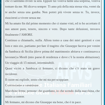
che ci saremmo rivisti la sera. Eppure lui voleva farmi una sorpresa, voleva
tornare da me. Mi diceva sempre: Ti amo più della mia stessa vita, verrei da
te anche senza una gamba. Non potrei più vivere senza te. Tu, invece,
riusciresti a vivere senza me.
Mi ha amato fin dal primo momento che ci siamo visti, ed io ho accettato il
suo amore puro, tenero, sincero e vero. Dopo tante delusioni, trovavo
finalmente l’AMORE.
Continuo a chiamarlo, nulla. Allora torno a casa dei miei genitori e con
loro e mio zio, partiamo per fare il tragitto che Giuseppe faceva per venire
da Sambuca di Sicilia (dove prima del matrimonio abitava e continuava a
lavorare) a Menfi (mio paese di residenza e dove c’è la nostra abitazione).
Un viaggio di 15 minuti, interminabili.
Quasi vicini a Sambuca ci fermano, ci dicono che c’è stato un grave
incidente.
Il cuore mi esplode, sento che mi sta per scoppiare.
Continuiamo a camminare.
Macchine ferme, persone che guardano, io che scendo dalla macchina, che
inizio a correre.
Mi fermano, mi dicono che Giuseppe sta bene, che è in pace.