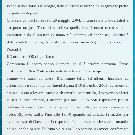
Io che scrivo sono sua moglie, fiera di essere la donna di un giovane pieno
di qualità e di pregi.
Ci siamo conosciuti sabato 29 maggio 2004, in una serata che definirei a
dir poco magica. Tutto ci sorrideva quella sera. I nostri occhi si sono
incontrati e da allora non ci siamo più separati, ed anche se il destino è
stato crudele con noi, le nostre vite sono ormai legate per sempre, per
l’eternità.
Il 3 ottobre 2008 ci sposiamo.
Coroniamo il nostro sogno d’amore, ed il 5 ottobre partiamo. Prima
destinazione New York, meta tanto desiderata da Giuseppe.
Stiamo via quasi un mese. Rientriamo felici ed allegri. Iniziamo ad
affrontare la nuova vita matrimoniale, ma il 10 dicembre 2008, verso ora di
pranzo, io ero a lavoro, provo a chiamarlo, per sentirlo, dovevamo vederci
la sera a casa. Invece, Giuseppe già alle 13:15 non risponderà più al
telefono. Io continuo a chiamarlo, ma non risponde, capita, è successo altre
volte. Riprovo, nulla. Fino alle 13:40 quando mi chiama la madre, per
avere notizie di Giuseppe. Io rispondo che non sapevo che stava tornando
da me, anche perché l’ultima volta che l’ho sentito mi aveva confermato