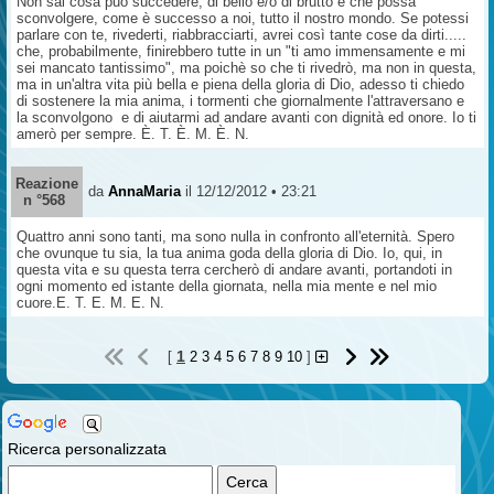
Non sai cosa può succedere, di bello e/o di brutto e che possa
sconvolgere, come è successo a noi, tutto il nostro mondo. Se potessi
parlare con te, rivederti, riabbracciarti, avrei così tante cose da dirti.....
che, probabilmente, finirebbero tutte in un "ti amo immensamente e mi
sei mancato tantissimo", ma poichè so che ti rivedrò, ma non in questa,
ma in un'altra vita più bella e piena della gloria di Dio, adesso ti chiedo
di sostenere la mia anima, i tormenti che giornalmente l'attraversano e
la sconvolgono e di aiutarmi ad andare avanti con dignità ed onore. Io ti
amerò per sempre. È. T. È. M. È. N.
Reazione
da
AnnaMaria
il 12/12/2012 • 23:21
n °568
Quattro anni sono tanti, ma sono nulla in confronto all'eternità. Spero
che ovunque tu sia, la tua anima goda della gloria di Dio. Io, qui, in
questa vita e su questa terra cercherò di andare avanti, portandoti in
ogni momento ed istante della giornata, nella mia mente e nel mio
cuore.E. T. E. M. E. N.
1
[
2
3
4
5
6
7
8
9
10
]
Ricerca personalizzata