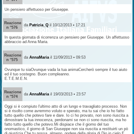
Un pensiero affettuoso per Giuseppe.
Reazione
da
Patrizia_Q
il 10/12/2013 • 17:21
n °576
In questa giornata di ricorrenza un pensiero per Giuseppe. Un affettuoso
abbraccio ad Anna Maria.
Reazione
da
AnnaMaria
il 11/09/2013 • 09:53
n °575
Ovunque tu siaOvunque vada la tua animaCercherò sempre il tuo aiuto
ed il tuo sostegno. Buon compleanno.
E.T.E.M.E.N.
Reazione
da
AnnaMaria
il 19/03/2013 • 23:57
n °574
Oggi si è compiuto l'ultimo atto di un lungo e travagliato processo. Non
si è risolto come avremmo voluto e sperato, ma tu sai che io ho fatto
tutto quello che potevo fare e dare. Io ci ho provato, non sono riuscita a
dimostrare la tua innocenza, perdonami se non ci sono riuscita, ma ho
fatto tutto quello che potevo.Mi dispiace che il giorno del tuo
onomastico, il giorno di San Giuseppe non sia riuscita a restituirti un pò
di giustizia.Che tu possa, almeno, godere della gloria di Dio in cielo.E.