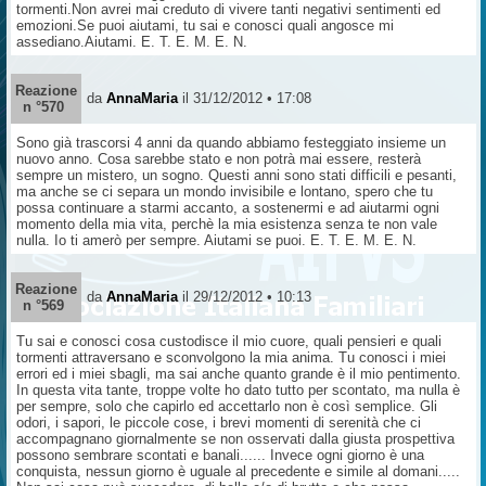
tormenti.Non avrei mai creduto di vivere tanti negativi sentimenti ed
emozioni.Se puoi aiutami, tu sai e conosci quali angosce mi
assediano.Aiutami. E. T. E. M. E. N.
Reazione
da
AnnaMaria
il 31/12/2012 • 17:08
n °570
Sono già trascorsi 4 anni da quando abbiamo festeggiato insieme un
nuovo anno. Cosa sarebbe stato e non potrà mai essere, resterà
sempre un mistero, un sogno. Questi anni sono stati difficili e pesanti,
ma anche se ci separa un mondo invisibile e lontano, spero che tu
possa continuare a starmi accanto, a sostenermi e ad aiutarmi ogni
momento della mia vita, perchè la mia esistenza senza te non vale
nulla. Io ti amerò per sempre. Aiutami se puoi. E. T. E. M. E. N.
Reazione
da
AnnaMaria
il 29/12/2012 • 10:13
n °569
Tu sai e conosci cosa custodisce il mio cuore, quali pensieri e quali
tormenti attraversano e sconvolgono la mia anima. Tu conosci i miei
errori ed i miei sbagli, ma sai anche quanto grande è il mio pentimento.
In questa vita tante, troppe volte ho dato tutto per scontato, ma nulla è
per sempre, solo che capirlo ed accettarlo non è così semplice. Gli
odori, i sapori, le piccole cose, i brevi momenti di serenità che ci
accompagnano giornalmente se non osservati dalla giusta prospettiva
possono sembrare scontati e banali...... Invece ogni giorno è una
conquista, nessun giorno è uguale al precedente e simile al domani.....