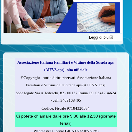
Leggi di più
C'è un modo di contribuire alle attività dell’A.I.F.V.S. a favore
delle vittime della strada e per dare giustizia ai superstiti ed ai
loro familiari che non costa nulla: devolvere il 5 per mille della
propria dichiarazione dei redditi all’A.I.F.V.S.
Associazione Italiana Familiari e Vittime della Strada aps
Come fare
(AIFVS aps) - sito ufficiale
1.
Compila la scheda CUD o del modello 730.
©​Copyright tutti i diritti riservati. Associazione Italiana
2.
Firma nel riquadro indicato come “Sostegno delle
Familiari e Vittime della Strada aps (A.I.F.V.S. aps)
organizzazioni non lucrative di utilità sociale, delle associazioni
Sede legale Via A.Tedeschi, 82 - 00157 Roma Tel. 0641734624
di promozione sociale...”
-
cell.
3409168405
3.
Indica nel riquadro
il codice fiscale dell’A.I.F.V.S.:
Codice. Fiscale 97184320584
97184320584
Ci potete chiamare dalle ore 9,30 alle 12,30 (giornate
feriali)
Webmaster Giorgio GIUNTA (AIFVS PV)