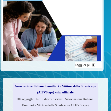
Leggi di più
C'è un modo di contribuire alle attività dell’A.I.F.V.S. a favore
delle vittime della strada e per dare giustizia ai superstiti ed ai
loro familiari che non costa nulla: devolvere il 5 per mille della
propria dichiarazione dei redditi all’A.I.F.V.S.
Associazione Italiana Familiari e Vittime della Strada aps
Come fare
(AIFVS aps) - sito ufficiale
1.
Compila la scheda CUD o del modello 730.
©​Copyright tutti i diritti riservati. Associazione Italiana
2.
Firma nel riquadro indicato come “Sostegno delle
Familiari e Vittime della Strada aps (A.I.F.V.S. aps)
organizzazioni non lucrative di utilità sociale, delle associazioni