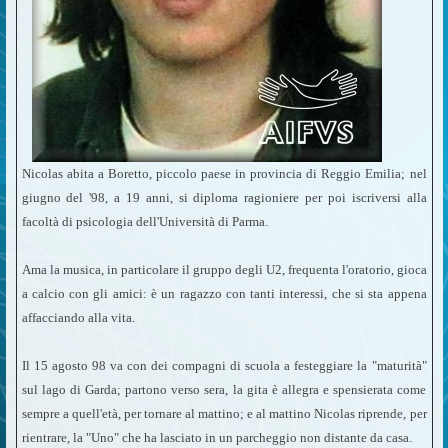
Nicolas abita a Boretto, piccolo paese in provincia di Reggio Emilia; nel
giugno del '98, a 19 anni, si diploma ragioniere per poi iscriversi alla
facoltà di psicologia dell'Università di Parma.
Ama la musica, in particolare il gruppo degli U2, frequenta l'oratorio, gioca
a calcio con gli amici: è un ragazzo con tanti interessi, che si sta appena
affacciando alla vita.
Il 15 agosto 98 va con dei compagni di scuola a festeggiare la "maturità"
sul lago di Garda; partono verso sera, la gita è allegra e spensierata come
sempre a quell'età, per tornare al mattino; e al mattino Nicolas riprende, per
rientrare, la "Uno" che ha lasciato in un parcheggio non distante da casa.