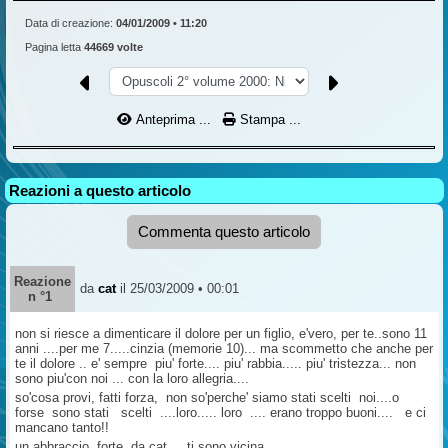
Data di creazione:
04/01/2009 • 11:20
Pagina letta
44669 volte
Anteprima ...
Stampa ...
Reazioni a questo articolo
Commenta questo articolo
Reazione
da
cat
il 25/03/2009 • 00:01
n °1
non si riesce a dimenticare il dolore per un figlio, e'vero, per te..sono 11
anni ....per me 7.....cinzia (memorie 10)... ma scommetto che anche per
te il dolore .. e' sempre piu' forte.... piu' rabbia..... piu' tristezza... non
sono piu'con noi ... con la loro allegria....
so'cosa provi, fatti forza, non so'perche' siamo stati scelti noi....o
forse sono stati scelti ....loro..... loro .... erano troppo buoni.... e ci
mancano tanto!!
un abbraccio forte da cat.... ti sono vicina.