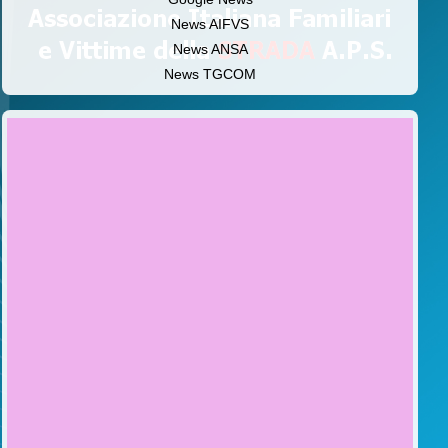
News AIFVS
News ANSA
News TGCOM