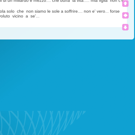
 di un miliardo e mezzo.... che buffa la vita..... mia figlia non c'e'
sola solo che non siamo le sole a soffrire.... non e' vero... forse
voluto vicino a se'...