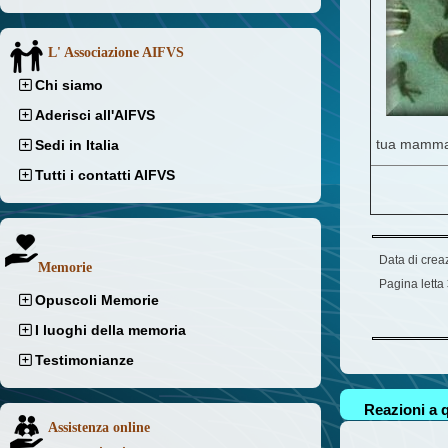
L' Associazione AIFVS
Chi siamo
Aderisci all'AIFVS
tua mamma
Sedi in Italia
Tutti i contatti AIFVS
Data di crea
Memorie
Pagina letta
Opuscoli Memorie
I luoghi della memoria
Testimonianze
Reazioni a q
Assistenza online