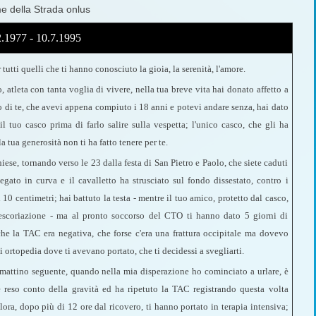
me della Strada onlus
2.1977 - 10.7.1995
r tutti quelli che ti hanno conosciuto la gioia, la serenità, l'amore.
o, atleta con tanta voglia di vivere, nella tua breve vita hai donato affetto a
lo di te, che avevi appena compiuto i 18 anni e potevi andare senza, hai dato
l tuo casco prima di farlo salire sulla vespetta; l'unico casco, che gli ha
la tua generosità non ti ha fatto tenere per te.
hiese, tornando verso le 23 dalla festa di San Pietro e Paolo, che siete caduti
gato in curva e il cavalletto ha strusciato sul fondo dissestato, contro i
 10 centimetri; hai battuto la testa - mentre il tuo amico, protetto dal casco,
 escoriazione - ma al pronto soccorso del CTO ti hanno dato 5 giorni di
he la TAC era negativa, che forse c'era una frattura occipitale ma dovevo
i ortopedia dove ti avevano portato, che ti decidessi a svegliarti.
l mattino seguente, quando nella mia disperazione ho cominciato a urlare, è
reso conto della gravità ed ha ripetuto la TAC registrando questa volta
lora, dopo più di 12 ore dal ricovero, ti hanno portato in terapia intensiva;