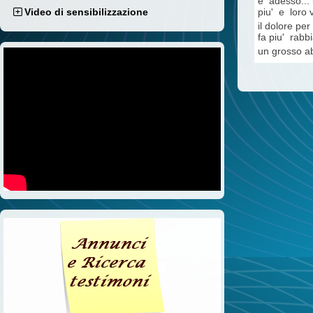
e adesso... l
piu' e loro 
Video di sensibilizzazione
il dolore per
fa piu' rabbi
un grosso a