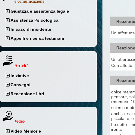
e comunicazione
Giustizia e assistenza legale
Assistenza Psicologica
Reazione
In caso di incidente
Un affettuos
Appelli e ricerca testimoni
Reazione
Un abbraccio
Con affetto..
Attività
Iniziative
Reazione
Convegni
dolce mamma 
Recensione libri
pensare, solo
(memorie 10)
sul mio moto
anch'io sai 
piccola e io
Video
ho detto....n
ironia
Video Memorie