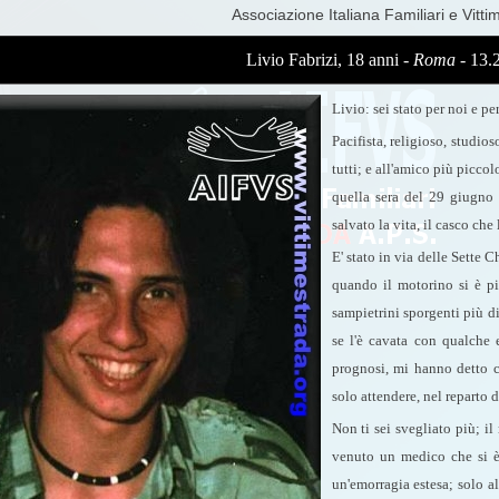
Associazione Italiana Familiari e Vitti
Livio Fabrizi, 18 anni -
Roma
- 13.
Livio: sei stato per noi e pe
Pacifista, religioso, studios
tutti; e all'amico più picco
quella sera del 29 giugno i
salvato la vita, il casco che 
E' stato in via delle Sette C
quando il motorino si è pie
sampietrini sporgenti più di
se l'è cavata con qualche
prognosi, mi hanno detto c
solo attendere, nel reparto d
Non ti sei svegliato più; i
venuto un medico che si è 
un'emorragia estesa; solo al