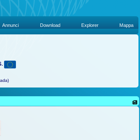
Annunci
Download
Explorer
Mappa
S.
rada)