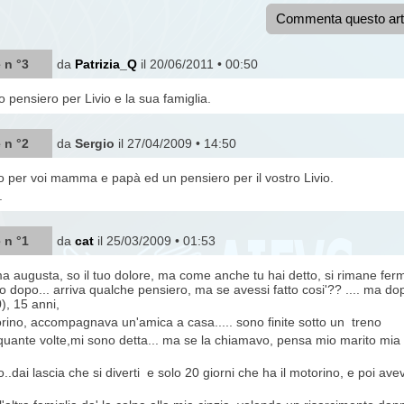
Commenta questo art
 n °3
da
Patrizia_Q
il 20/06/2011 • 00:50
o pensiero per Livio e la sua famiglia.
 n °2
da
Sergio
il 27/04/2009 • 14:50
 per voi mamma e papà ed un pensiero per il vostro Livio.
.
 n °1
da
cat
il 25/03/2009 • 01:53
augusta, so il tuo dolore, ma come anche tu hai detto, si rimane fermi 
 dopo... arriva qualche pensiero, ma se avessi fatto cosi'?? .... ma dopo
, 15 anni,
rino, accompagnava un'amica a casa..... sono finite sotto un treno
quante volte,mi sono detta... ma se la chiamavo, pensa mio marito mia h
o..dai lascia che si diverti e solo 20 giorni che ha il motorino, e poi ave