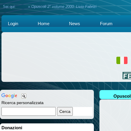
Sei qui:
Home
»
Opuscoli 2° volume 2000: Livio Fabrizi
Login
Home
News
Forum
Opuscoli
Ricerca personalizzata
Donazioni