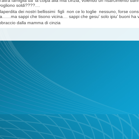
'altra famiglia da' la colpa alla mia cinzia, volendo un risarcimento danni
vogliono soldi????....
 laperdita dei nostri bellissimi figli non ce lo toglie nessuno, forse con
a.......ma sappi che tisono vicina.... sappi che gesu' solo ipiu' buoni ha 
bbraccio dalla mamma di cinzia