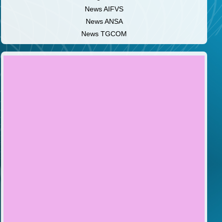
News AIFVS
News ANSA
News TGCOM