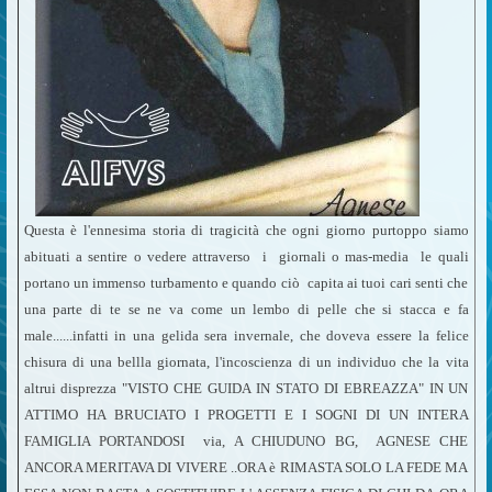
Questa è l'ennesima storia di tragicità che ogni giorno purtoppo siamo
abituati a sentire o vedere attraverso i giornali o mas-media le quali
portano un immenso turbamento e quando ciò capita ai tuoi cari senti che
una parte di te se ne va come un lembo di pelle che si stacca e fa
male......infatti in una gelida sera invernale, che doveva essere la felice
chisura di una bellla giornata, l'incoscienza di un individuo che la vita
altrui disprezza "VISTO CHE GUIDA IN STATO DI EBREAZZA" IN UN
ATTIMO HA BRUCIATO I PROGETTI E I SOGNI DI UN INTERA
FAMIGLIA PORTANDOSI via, A CHIUDUNO BG, AGNESE CHE
ANCORA MERITAVA DI VIVERE ..ORA è RIMASTA SOLO LA FEDE MA