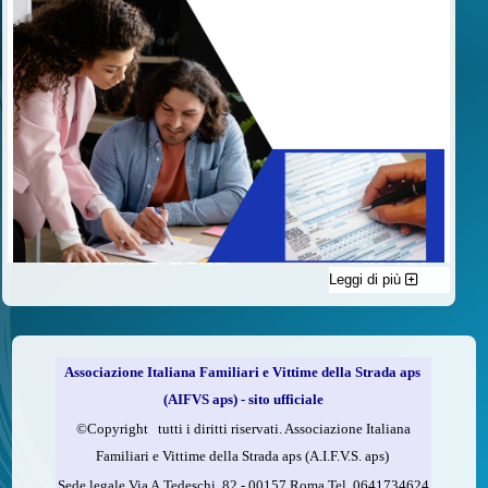
Leggi di più
C'è un modo di contribuire alle attività dell’A.I.F.V.S. a favore
delle vittime della strada e per dare giustizia ai superstiti ed ai
loro familiari che non costa nulla: devolvere il 5 per mille della
propria dichiarazione dei redditi all’A.I.F.V.S.
Associazione Italiana Familiari e Vittime della Strada aps
Come fare
(AIFVS aps) - sito ufficiale
1.
Compila la scheda CUD o del modello 730.
©​Copyright tutti i diritti riservati. Associazione Italiana
2.
Firma nel riquadro indicato come “Sostegno delle
Familiari e Vittime della Strada aps (A.I.F.V.S. aps)
organizzazioni non lucrative di utilità sociale, delle associazioni
Sede legale Via A.Tedeschi, 82 - 00157 Roma Tel. 0641734624