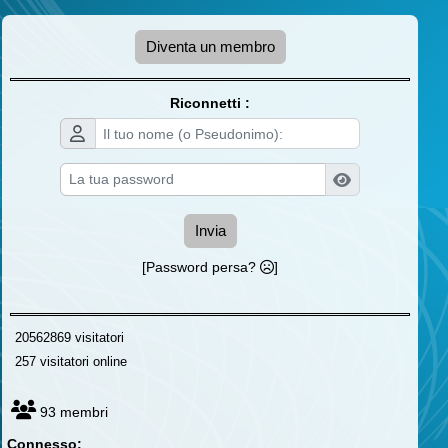
Diventa un membro
Riconnetti :
Invia
[Password persa?
]
20562869 visitatori
257 visitatori online
93 membri
Connesso: