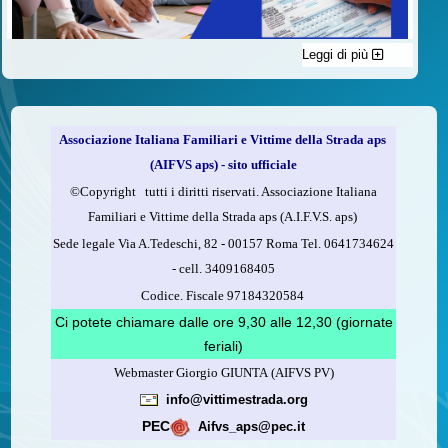
Leggi di più
C'è un modo di contribuire alle attività dell’A.I.F.V.S. a favore
delle vittime della strada e per dare giustizia ai superstiti ed ai
loro familiari che non costa nulla: devolvere il 5 per mille della
propria dichiarazione dei redditi all’A.I.F.V.S.
Associazione Italiana Familiari e Vittime della Strada aps
Come fare
(AIFVS aps) - sito ufficiale
1.
Compila la scheda CUD o del modello 730.
©​Copyright tutti i diritti riservati. Associazione Italiana
2.
Firma nel riquadro indicato come “Sostegno delle
Familiari e Vittime della Strada aps (A.I.F.V.S. aps)
organizzazioni non lucrative di utilità sociale, delle associazioni
Sede legale Via A.Tedeschi, 82 - 00157 Roma Tel. 0641734624
di promozione sociale...”
-
cell.
3409168405
3.
Indica nel riquadro
il codice fiscale dell’A.I.F.V.S.:
Codice. Fiscale 97184320584
97184320584
Ci potete chiamare dalle ore 9,30 alle 12,30 (giornate
feriali)
Webmaster Giorgio GIUNTA (AIFVS PV)
Leggi come fare
info@vittimestrada.org
(versione stampabile)
PEC
Aifvs_aps@pec.it