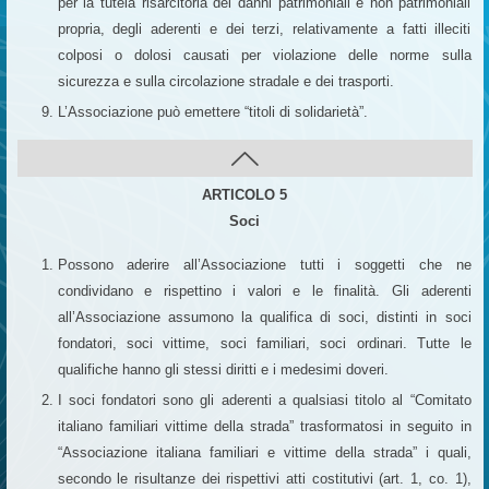
per la tutela risarcitoria dei danni patrimoniali e non patrimoniali
propria, degli aderenti e dei terzi, relativamente a fatti illeciti
colposi o dolosi causati per violazione delle norme sulla
sicurezza e sulla circolazione stradale e dei trasporti.
L’Associazione può emettere “titoli di solidarietà”.
ARTICOLO 5
Soci
Possono aderire all’Associazione tutti i soggetti che ne
condividano e rispettino i valori e le finalità. Gli aderenti
all’Associazione assumono la qualifica di soci, distinti in soci
fondatori, soci vittime, soci familiari, soci ordinari. Tutte le
qualifiche hanno gli stessi diritti e i medesimi doveri.
I soci fondatori sono gli aderenti a qualsiasi titolo al “Comitato
italiano familiari vittime della strada” trasformatosi in seguito in
“Associazione italiana familiari e vittime della strada” i quali,
secondo le risultanze dei rispettivi atti costitutivi (art. 1, co. 1),